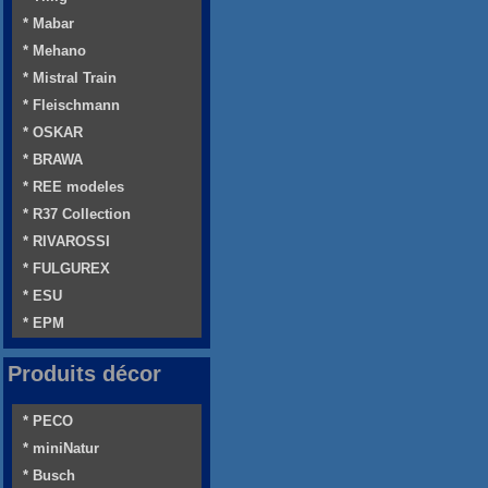
* Mabar
* Mehano
* Mistral Train
* Fleischmann
* OSKAR
* BRAWA
* REE modeles
* R37 Collection
* RIVAROSSI
* FULGUREX
* ESU
* EPM
Produits décor
* PECO
* miniNatur
* Busch