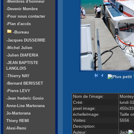
-Membres d'honneur
-Devenir Membre
-Pour nous contacter
-Plan d'accés
-Bureau
-Jacques DUSSERRE
-Michel Julien
-Julien DIAFERIA
-JEAN BAPTISTE
LANGLOIS
-Thierry NAY
-Bernard BERISSET
-Pierre LEVY
Nom de l'image:
Montey
-Jean frederic Gosio
Créé:
lundi 0
Anne-Lise Martorana
pixel image:
450x33
Jo-Martorana
échelleImage:
Taille o
Visites:
5556
Thiery REMI
Description:
Alexi-Remi
Auteur:
Jack