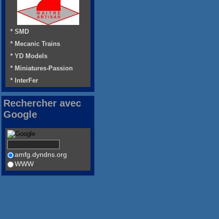
* SMD
* Mecanic Trains
* YD Models
* Miniatures-Passion
* InterFer
Rechercher avec
Google
amfg.dyndns.org
WWW