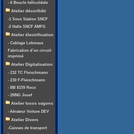
- 6 Boucle hélicoïdale
Atelier décor/bâti
-1 Sous Station SNCF
-2 Halle SNCF AMFG
Atelier électrification
- Cablage Lokmaus
Fabrication d’un circuit
imprimé
Atelier Digitalisation
- 232 TC Fleischmann
- 230 F-Fleischmann
- BB 8159 Roco
- 2NNG Jouef
Atelier locos vagons
- Aérateur Voiture DEV
Atelier Divers
-Caisses de transport