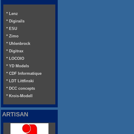
* Lenz
* Digirails
* ESU
* Zimo
* Uhlenbrock
* Digitrax
* LOCOIO
* YD Models
* CDF Informatique
* LDT Littfinski
* DCC concepts
* Krois-Modell
ARTISAN