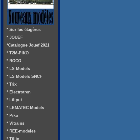
* Sur les étagères
* JOUEF
*Catalogue Jouef 2021
* T2M-PIKO
* ROCO
* LS Models
* LS Models SNCF
* Trix
* Electrotren
* Liliput
* LEMATEC Models
* Piko
* Vitrains
* REE-modeles
* Tillig