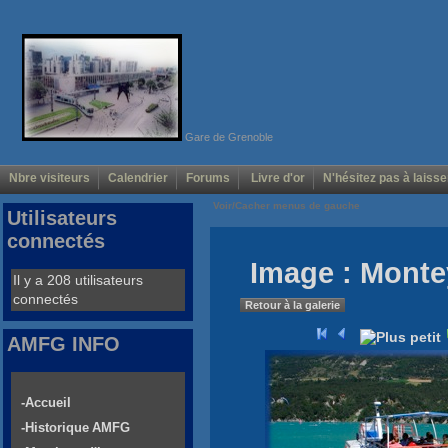
Gare de Grenoble
Nbre visiteurs
Calendrier
Forums
Livre d'or
N'hésitez pas à laisse
Voir/Cacher menus de gauche
Utilisateurs
connectés
Image : Monte
Il y a 208 utilisateurs
connectés
Retour à la galerie
AMFG INFO
-Accueil
-Historique AMFG