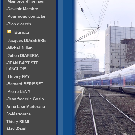
-Membres d'honneur
-Devenir Membre
-Pour nous contacter
-Plan d'accés
-Bureau
-Jacques DUSSERRE
-Michel Julien
-Julien DIAFERIA
-JEAN BAPTISTE
LANGLOIS
-Thierry NAY
-Bernard BERISSET
-Pierre LEVY
-Jean frederic Gosio
Anne-Lise Martorana
Jo-Martorana
Thiery REMI
Alexi-Remi