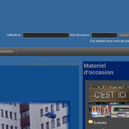
Utilisateur:
Mot de passe:
J'ai oublié mon mot de p
égionales
Voir/Cacher menus de droite
Envoyez cette page par courrier électronique
Materiel
d'occasion
Locos