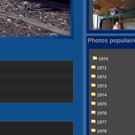
Photos populair
1970
1971
1972
1973
1974
1975
1976
1977
1978