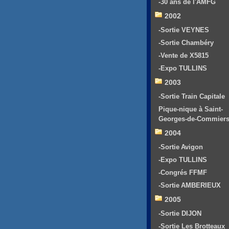
-30 ans de l'AMFG
2002
-Sortie VEYNES
-Sortie Chambéry
-Vente de X5815
-Expo TULLINS
2003
-Sortie Train Capitale
Pique-nique à Saint-
Georges-de-Commier
2004
-Sortie Avigon
-Expo TULLINS
-Congrés FFMF
-Sortie AMBERIEUX
2005
-Sortie DIJON
-Sortie Les Brotteaux