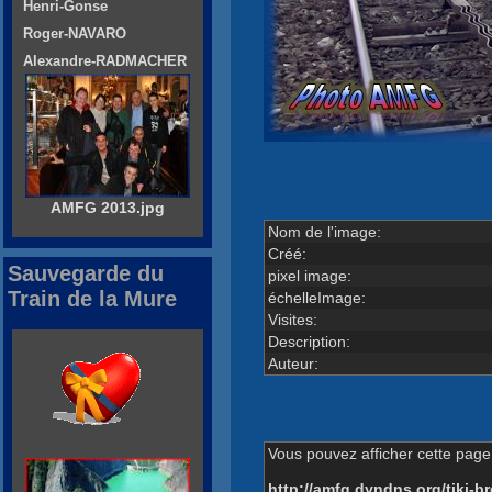
Henri-Gonse
Roger-NAVARO
Alexandre-RADMACHER
AMFG 2013.jpg
Nom de l'image:
Créé:
Sauvegarde du
pixel image:
Train de la Mure
échelleImage:
Visites:
Description:
Auteur:
Vous pouvez afficher cette page 
http://amfg.dyndns.org/tiki