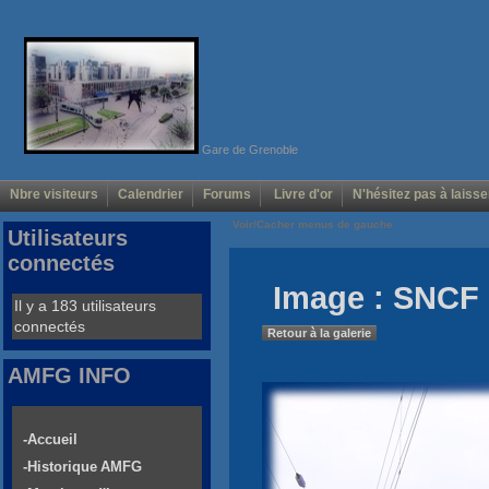
Gare de Grenoble
Nbre visiteurs
Calendrier
Forums
Livre d'or
N'hésitez pas à laisse
Voir/Cacher menus de gauche
Utilisateurs
connectés
Image : SNCF 
Il y a 183 utilisateurs
connectés
Retour à la galerie
AMFG INFO
-Accueil
-Historique AMFG