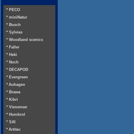
* PECO
* miniNatur
* Busch
* Sylvias
* Woodland scenics
* Faller
* Heki
* Noch
* DECAPOD
* Evergreen
* Auhagen
* Brawa
* Kibri
* Viessman
* Humbrol
* SAI
* Artitec