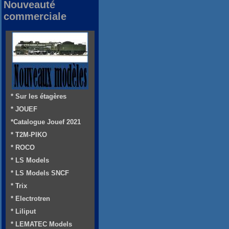
Nouveauté
commerciale
* Sur les étagères
* JOUEF
*Catalogue Jouef 2021
* T2M-PIKO
* ROCO
* LS Models
* LS Models SNCF
* Trix
* Electrotren
* Liliput
* LEMATEC Models