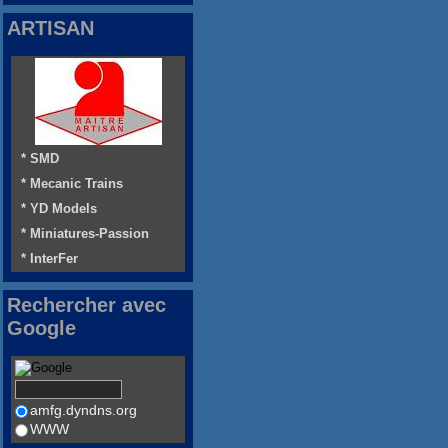
ARTISAN
* SMD
* Mecanic Trains
* YD Models
* Miniatures-Passion
* InterFer
Rechercher avec
Google
amfg.dyndns.org
WWW