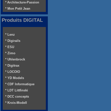
* Architecture-Passion
* Mon Petit Jean
Produits DIGITAL
* Lenz
* Digirails
* ESU
* Zimo
* Uhlenbrock
* Digitrax
* LOCOIO
* YD Models
* CDF Informatique
* LDT Littfinski
* DCC concepts
* Krois-Modell