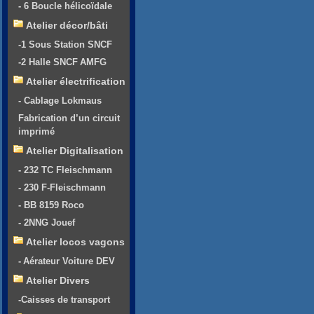
- 6 Boucle hélicoïdale
Atelier décor/bâti
-1 Sous Station SNCF
-2 Halle SNCF AMFG
Atelier électrification
- Cablage Lokmaus
Fabrication d’un circuit
imprimé
Atelier Digitalisation
- 232 TC Fleischmann
- 230 F-Fleischmann
- BB 8159 Roco
- 2NNG Jouef
Atelier locos vagons
- Aérateur Voiture DEV
Atelier Divers
-Caisses de transport