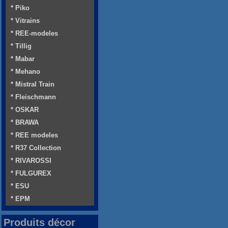
* Piko
* Vitrains
* REE-modeles
* Tillig
* Mabar
* Mehano
* Mistral Train
* Fleischmann
* OSKAR
* BRAWA
* REE modeles
* R37 Collection
* RIVAROSSI
* FULGUREX
* ESU
* EPM
Produits décor