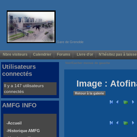
Gare de Grenoble
Nbre visiteurs
Calendrier
Forums
Livre d'or
N'hésitez pas à laisse
Voir/Cacher menus de gauche
Utilisateurs
connectés
Image : Atofi
Il y a 147 utilisateurs
connectés
Retour à la galerie
AMFG INFO
-Accueil
-Historique AMFG