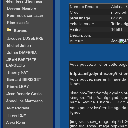
-Membres d'honneur
Nom de l'image:
Atofina_
-Devenir Membre
Créé:
mercredi
-Pour nous contacter
pixel image:
84x39
-Plan d'accés
échelleImage:
Taille ori
Visites:
16581
-Bureau
Description:
-Jacques DUSSERRE
Auteur:
Jack
-Michel Julien
-Julien DIAFERIA
-JEAN BAPTISTE
Vous pouvez afficher cette page 
LANGLOIS
-Thierry NAY
http://amfg.dyndns.org/tiki
Vous pouvez insérer l'image dan
-Bernard BERISSET
lignes:
-Pierre LEVY
<img src="http://amfg.dyndns.
-Jean frederic Gosio
<img src="http://amfg.dyndns.
Anne-Lise Martorana
name=Atofina_Chlore2E_R.gif" 
Vous pouvez insérer l'image dans
Jo-Martorana
lignes:
Thiery REMI
{img src=show_image.php?id=2
Alexi-Remi
{img src=show_image.php?name=