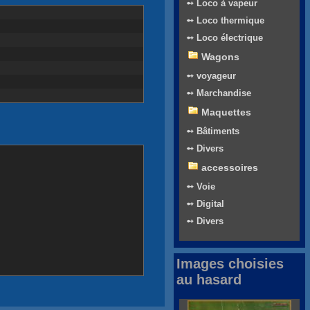
➻ Loco à vapeur
➻ Loco thermique
➻ Loco électrique
Wagons
➻ voyageur
➻ Marchandise
Maquettes
➻ Bâtiments
➻ Divers
accessoires
➻ Voie
➻ Digital
➻ Divers
Images choisies
au hasard