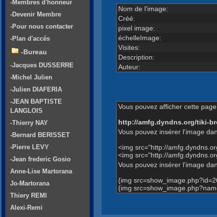
-Membres d'honneur
Nom de l'image:
-Devenir Membre
Créé:
-Pour nous contacter
pixel image:
échelleImage:
-Plan d'accés
Visites:
-Bureau
Description:
-Jacques DUSSERRE
Auteur:
-Michel Julien
-Julien DIAFERIA
-JEAN BAPTISTE
Vous pouvez afficher cette page 
LANGLOIS
http://amfg.dyndns.org/tiki
-Thierry NAY
Vous pouvez insérer l'image dan
-Bernard BERISSET
<img src="http://amfg.dyndns.
-Pierre LEVY
<img src="http://amfg.dyndns.
-Jean frederic Gosio
Vous pouvez insérer l'image dans
Anne-Lise Martorana
{img src=show_image.php?id=2
Jo-Martorana
{img src=show_image.php?name
Thiery REMI
Alexi-Remi