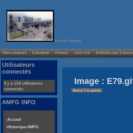
Gare de Grenoble
Nbre visiteurs
Calendrier
Forums
Livre d'or
N'hésitez pas à laisse
Voir/Cacher menus de gauche
Utilisateurs
connectés
Image : E79.gi
Il y a 124 utilisateurs
connectés
Retour à la galerie
AMFG INFO
-Accueil
-Historique AMFG