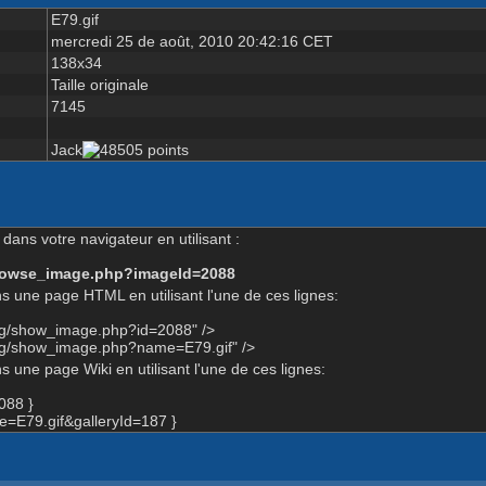
E79.gif
mercredi 25 de août, 2010 20:42:16 CET
138x34
Taille originale
7145
Jack
dans votre navigateur en utilisant :
-browse_image.php?imageId=2088
s une page HTML en utilisant l'une de ces lignes:
org/show_image.php?id=2088" />
org/show_image.php?name=E79.gif" />
 une page Wiki en utilisant l'une de ces lignes:
088 }
=E79.gif&galleryId=187 }