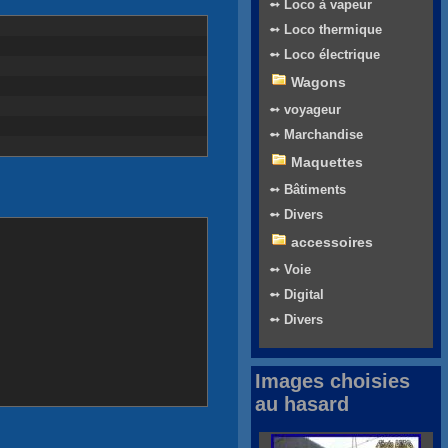
➻ Loco à vapeur
➻ Loco thermique
➻ Loco électrique
Wagons
➻ voyageur
➻ Marchandise
Maquettes
➻ Bâtiments
➻ Divers
accessoires
➻ Voie
➻ Digital
➻ Divers
Images choisies
au hasard