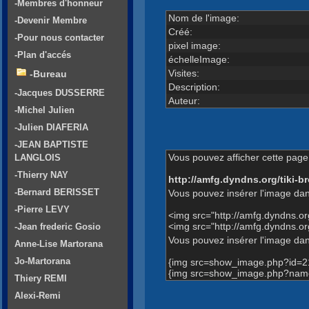
-Membres d'honneur
Nom de l'image:
-Devenir Membre
Créé:
-Pour nous contacter
pixel image:
-Plan d'accés
échelleImage:
Visites:
-Bureau
Description:
-Jacques DUSSERRE
Auteur:
-Michel Julien
-Julien DIAFERIA
-JEAN BAPTISTE
Vous pouvez afficher cette page 
LANGLOIS
-Thierry NAY
http://amfg.dyndns.org/tiki
-Bernard BERISSET
Vous pouvez insérer l'image dan
-Pierre LEVY
<img src="http://amfg.dyndns.
<img src="http://amfg.dyndns.
-Jean frederic Gosio
Vous pouvez insérer l'image dans
Anne-Lise Martorana
Jo-Martorana
{img src=show_image.php?id=2
{img src=show_image.php?name=
Thiery REMI
Alexi-Remi