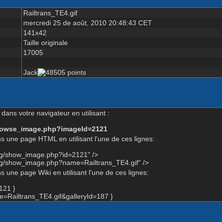
Railtrans_TE4.gif
mercredi 25 de août, 2010 20:48:43 CET
141x42
Taille originale
17005
Jack
dans votre navigateur en utilisant :
-browse_image.php?imageId=2121
s une page HTML en utilisant l'une de ces lignes:
org/show_image.php?id=2121" />
org/show_image.php?name=Railtrans_TE4.gif" />
 une page Wiki en utilisant l'une de ces lignes:
121 }
Railtrans_TE4.gif&galleryId=187 }