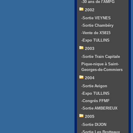
-30 ans de l'AMFG
2002
-Sortie VEYNES
-Sortie Chambéry
-Vente de X5815
-Expo TULLINS
2003
-Sortie Train Capitale
Pique-nique à Saint-
Georges-de-Commiers
2004
-Sortie Avigon
-Expo TULLINS
-Congrés FFMF
-Sortie AMBERIEUX
2005
-Sortie DIJON
-Sortie Les Brotteaux