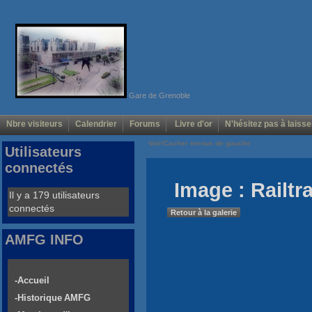
Gare de Grenoble
Nbre visiteurs
Calendrier
Forums
Livre d'or
N'hésitez pas à laisse
Voir/Cacher menus de gauche
Utilisateurs
connectés
Image : Railtr
Il y a 179 utilisateurs
connectés
Retour à la galerie
AMFG INFO
-Accueil
-Historique AMFG