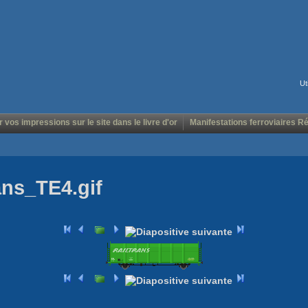
Ut
r vos impressions sur le site dans le livre d'or
Manifestations ferroviaires R
ans_TE4.gif