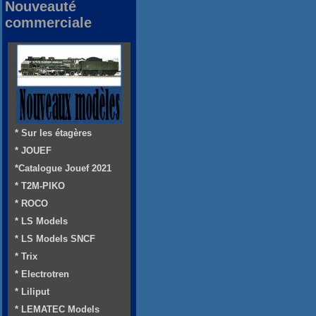
Nouveauté
commerciale
* Sur les étagères
* JOUEF
*Catalogue Jouef 2021
* T2M-PIKO
* ROCO
* LS Models
* LS Models SNCF
* Trix
* Electrotren
* Liliput
* LEMATEC Models