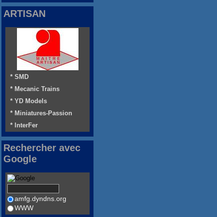
ARTISAN
* SMD
* Mecanic Trains
* YD Models
* Miniatures-Passion
* InterFer
Rechercher avec
Google
amfg.dyndns.org
WWW