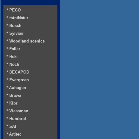
* PECO
* miniNatur
* Busch
* Sylvias
* Woodland scenics
* Faller
* Heki
* Noch
* DECAPOD
* Evergreen
* Auhagen
* Brawa
* Kibri
* Viessman
* Humbrol
* SAI
* Artitec