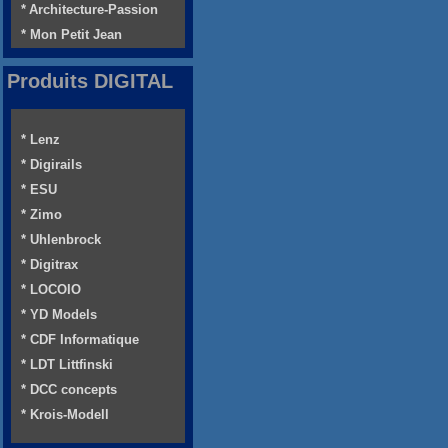
* Architecture-Passion
* Mon Petit Jean
Produits DIGITAL
* Lenz
* Digirails
* ESU
* Zimo
* Uhlenbrock
* Digitrax
* LOCOIO
* YD Models
* CDF Informatique
* LDT Littfinski
* DCC concepts
* Krois-Modell