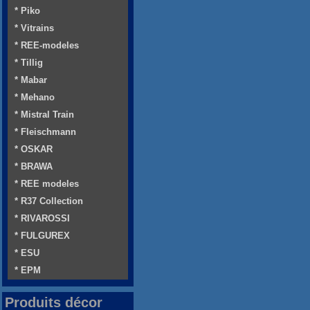
* Piko
* Vitrains
* REE-modeles
* Tillig
* Mabar
* Mehano
* Mistral Train
* Fleischmann
* OSKAR
* BRAWA
* REE modeles
* R37 Collection
* RIVAROSSI
* FULGUREX
* ESU
* EPM
Produits décor