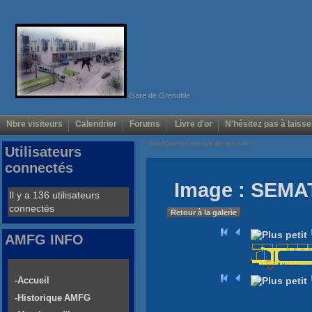
Gare de Grenoble
Nbre visiteurs
Calendrier
Forums
Livre d'or
N'hésitez pas à laisse
Voir/Cacher menus de gauche
Utilisateurs
connectés
Image : SEMA
Il y a 136 utilisateurs
connectés
Retour à la galerie
AMFG INFO
-Accueil
-Historique AMFG