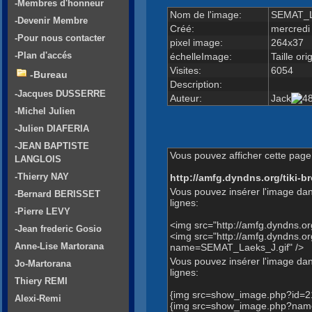
-Membres d'honneur
Nom de l'image:
SEMAT_L
-Devenir Membre
Créé:
mercredi
-Pour nous contacter
pixel image:
264x37
-Plan d'accés
échelleImage:
Taille ori
Visites:
6054
-Bureau
Description:
-Jacques DUSSERRE
Auteur:
Jack
-Michel Julien
-Julien DIAFERIA
-JEAN BAPTISTE
Vous pouvez afficher cette page 
LANGLOIS
-Thierry NAY
http://amfg.dyndns.org/tiki
Vous pouvez insérer l'image dan
-Bernard BERISSET
lignes:
-Pierre LEVY
<img src="http://amfg.dyndns.
-Jean frederic Gosio
<img src="http://amfg.dyndns.
Anne-Lise Martorana
name=SEMAT_Laeks_J.gif" />
Vous pouvez insérer l'image dans
Jo-Martorana
lignes:
Thiery REMI
{img src=show_image.php?id=2
Alexi-Remi
{img src=show_image.php?name