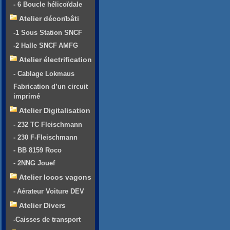
- 6 Boucle hélicoïdale
Atelier décor/bâti
-1 Sous Station SNCF
-2 Halle SNCF AMFG
Atelier électrification
- Cablage Lokmaus
Fabrication d’un circuit
imprimé
Atelier Digitalisation
- 232 TC Fleischmann
- 230 F-Fleischmann
- BB 8159 Roco
- 2NNG Jouef
Atelier locos vagons
- Aérateur Voiture DEV
Atelier Divers
-Caisses de transport