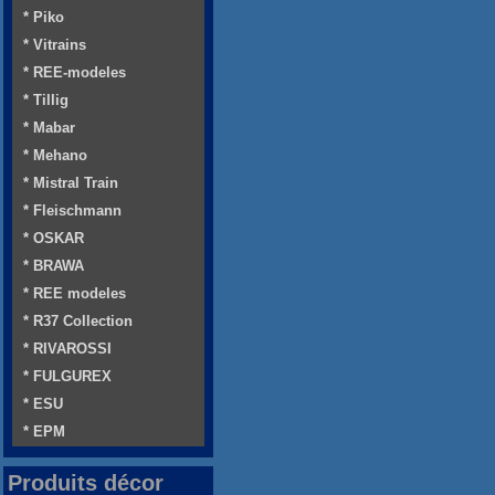
* Piko
* Vitrains
* REE-modeles
* Tillig
* Mabar
* Mehano
* Mistral Train
* Fleischmann
* OSKAR
* BRAWA
* REE modeles
* R37 Collection
* RIVAROSSI
* FULGUREX
* ESU
* EPM
Produits décor