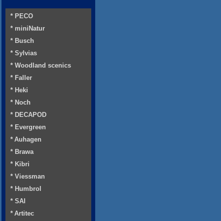
* PECO
* miniNatur
* Busch
* Sylvias
* Woodland scenics
* Faller
* Heki
* Noch
* DECAPOD
* Evergreen
* Auhagen
* Brawa
* Kibri
* Viessman
* Humbrol
* SAI
* Artitec