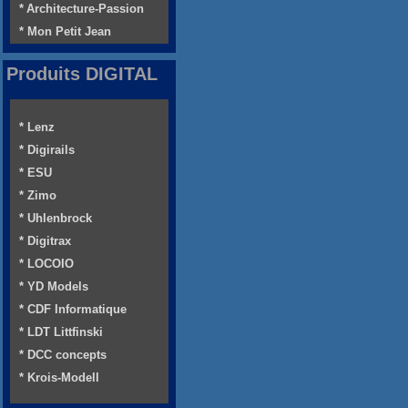
* Architecture-Passion
* Mon Petit Jean
Produits DIGITAL
* Lenz
* Digirails
* ESU
* Zimo
* Uhlenbrock
* Digitrax
* LOCOIO
* YD Models
* CDF Informatique
* LDT Littfinski
* DCC concepts
* Krois-Modell