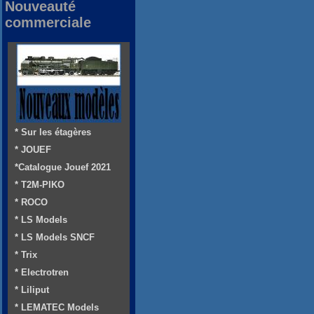
Nouveauté
commerciale
* Sur les étagères
* JOUEF
*Catalogue Jouef 2021
* T2M-PIKO
* ROCO
* LS Models
* LS Models SNCF
* Trix
* Electrotren
* Liliput
* LEMATEC Models