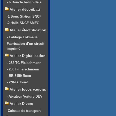
- 6 Boucle hélicoïdale
Atelier décor/bâti
-1 Sous Station SNCF
-2 Halle SNCF AMFG
Atelier électrification
- Cablage Lokmaus
Fabrication d’un circuit
imprimé
Atelier Digitalisation
- 232 TC Fleischmann
- 230 F-Fleischmann
- BB 8159 Roco
- 2NNG Jouef
Atelier locos vagons
- Aérateur Voiture DEV
Atelier Divers
-Caisses de transport