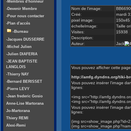
-Membres d'honneur
Nom de l'image:
BB66900
-Devenir Membre
Créé:
mardi 3
-Pour nous contacter
pixel image:
150x45
-Plan d'accés
échelleImage:
Taille or
-Bureau
Visites:
15938
Description:
-Jacques DUSSERRE
Auteur:
Jack
-Michel Julien
-Julien DIAFERIA
-JEAN BAPTISTE
LANGLOIS
Vous pouvez afficher cette page 
-Thierry NAY
http://amfg.dyndns.org/tiki
-Bernard BERISSET
Vous pouvez insérer l'image dan
lignes:
-Pierre LEVY
-Jean frederic Gosio
<img src="http://amfg.dyndns.
<img src="http://amfg.dyndns.
Anne-Lise Martorana
Vous pouvez insérer l'image dans
Jo-Martorana
lignes:
Thiery REMI
{img src=show_image.php?id=2
Alexi-Remi
{img src=show_image.php?name