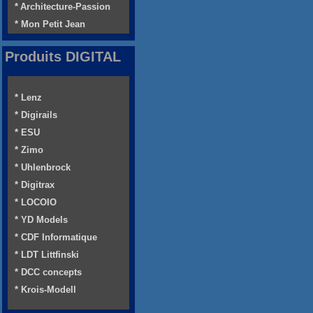
* Architecture-Passion
* Mon Petit Jean
Produits DIGITAL
* Lenz
* Digirails
* ESU
* Zimo
* Uhlenbrock
* Digitrax
* LOCOIO
* YD Models
* CDF Informatique
* LDT Littfinski
* DCC concepts
* Krois-Modell