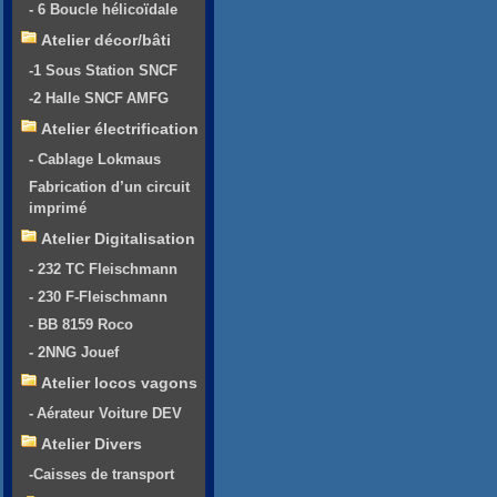
- 6 Boucle hélicoïdale
Atelier décor/bâti
-1 Sous Station SNCF
-2 Halle SNCF AMFG
Atelier électrification
- Cablage Lokmaus
Fabrication d’un circuit
imprimé
Atelier Digitalisation
- 232 TC Fleischmann
- 230 F-Fleischmann
- BB 8159 Roco
- 2NNG Jouef
Atelier locos vagons
- Aérateur Voiture DEV
Atelier Divers
-Caisses de transport