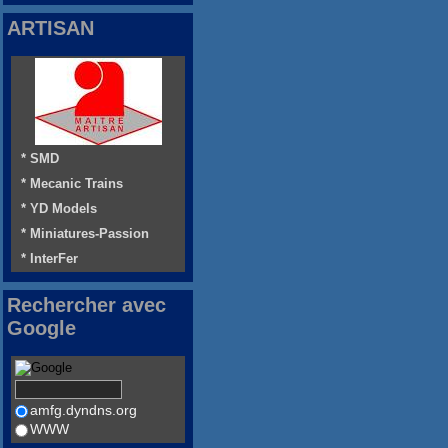
ARTISAN
* SMD
* Mecanic Trains
* YD Models
* Miniatures-Passion
* InterFer
Rechercher avec
Google
amfg.dyndns.org
WWW