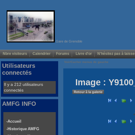
Gare de Grenoble
Nbre visiteurs
Calendrier
Forums
Livre d'or
N'hésitez pas à laisse
Voir/Cacher menus de gauche
Utilisateurs
connectés
Image : Y9100
Il y a 212 utilisateurs
connectés
Retour à la galerie
AMFG INFO
-Accueil
-Historique AMFG