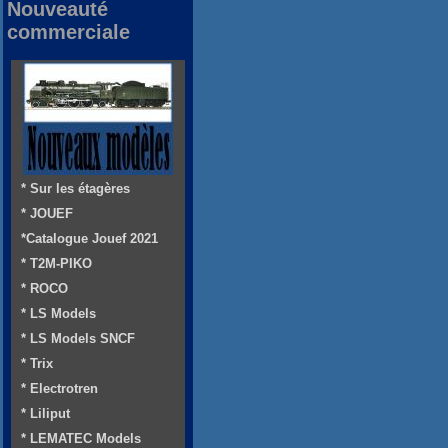
Nouveauté
commerciale
* Sur les étagères
* JOUEF
*Catalogue Jouef 2021
* T2M-PIKO
* ROCO
* LS Models
* LS Models SNCF
* Trix
* Electrotren
* Liliput
* LEMATEC Models