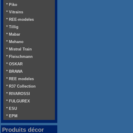
* Piko
* Vitrains
* REE-modeles
* Tillig
* Mabar
* Mehano
* Mistral Train
* Fleischmann
* OSKAR
* BRAWA
* REE modeles
* R37 Collection
* RIVAROSSI
* FULGUREX
* ESU
* EPM
Produits décor