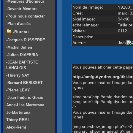
-Membres d'honneur
Nom de l'image:
Y9100_
-Devenir Membre
Créé:
mardi 3
-Pour nous contacter
pixel image:
94x40
-Plan d'accés
échelleImage:
Taille or
Visites:
6112
-Bureau
Description:
-Jacques DUSSERRE
Auteur:
Jack
-Michel Julien
-Julien DIAFERIA
-JEAN BAPTISTE
Vous pouvez afficher cette page 
LANGLOIS
-Thierry NAY
http://amfg.dyndns.org/tiki
Vous pouvez insérer l'image dan
-Bernard BERISSET
lignes:
-Pierre LEVY
<img src="http://amfg.dyndns.
-Jean frederic Gosio
<img src="http://amfg.dyndns
Anne-Lise Martorana
/>
Vous pouvez insérer l'image dans
Jo-Martorana
lignes:
Thiery REMI
{img src=show_image.php?id=2
Alexi-Remi
{img src=show_image.php?name