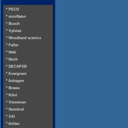
* PECO
* miniNatur
* Busch
* Sylvias
* Woodland scenics
* Faller
* Heki
* Noch
* DECAPOD
* Evergreen
* Auhagen
* Brawa
* Kibri
* Viessman
* Humbrol
* SAI
* Artitec