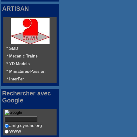
ARTISAN
* SMD
* Mecanic Trains
* YD Models
* Miniatures-Passion
* InterFer
Rechercher avec
Google
amfg.dyndns.org
WWW