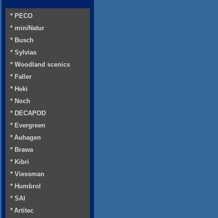
* PECO
* miniNatur
* Busch
* Sylvias
* Woodland scenics
* Faller
* Heki
* Noch
* DECAPOD
* Evergreen
* Auhagen
* Brawa
* Kibri
* Viessman
* Humbrol
* SAI
* Artitec