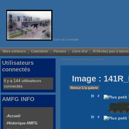
Gare de Grenoble
Nbre visiteurs
Calendrier
Forums
Livre d'or
N'hésitez pas à laisse
Voir/Cacher menus de gauche
Utilisateurs
connectés
Image : 141R_
Il y a 144 utilisateurs
connectés
Retour à la galerie
AMFG INFO
-Accueil
-Historique AMFG