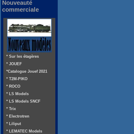
Nouveauté
commerciale
* Sur les étagères
* JOUEF
*Catalogue Jouef 2021
* T2M-PIKO
* ROCO
* LS Models
* LS Models SNCF
* Trix
* Electrotren
* Liliput
* LEMATEC Models