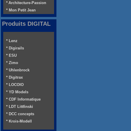
* Architecture-Passion
* Mon Petit Jean
Produits DIGITAL
* Lenz
* Digirails
* ESU
* Zimo
* Uhlenbrock
* Digitrax
* LOCOIO
* YD Models
* CDF Informatique
* LDT Littfinski
* DCC concepts
* Krois-Modell