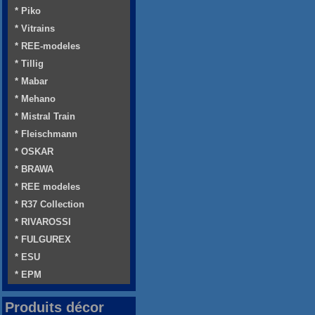
* Piko
* Vitrains
* REE-modeles
* Tillig
* Mabar
* Mehano
* Mistral Train
* Fleischmann
* OSKAR
* BRAWA
* REE modeles
* R37 Collection
* RIVAROSSI
* FULGUREX
* ESU
* EPM
Produits décor