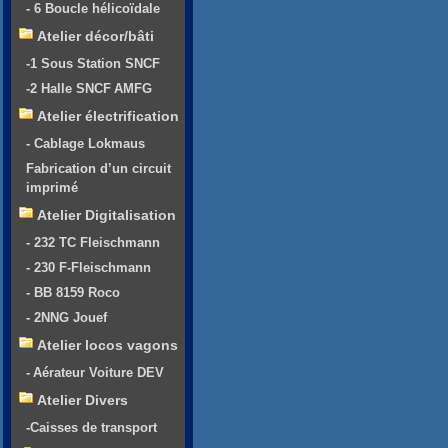
- 6 Boucle hélicoïdale
Atelier décor/bâti
-1 Sous Station SNCF
-2 Halle SNCF AMFG
Atelier électrification
- Cablage Lokmaus
Fabrication d’un circuit
imprimé
Atelier Digitalisation
- 232 TC Fleischmann
- 230 F-Fleischmann
- BB 8159 Roco
- 2NNG Jouef
Atelier locos vagons
- Aérateur Voiture DEV
Atelier Divers
-Caisses de transport