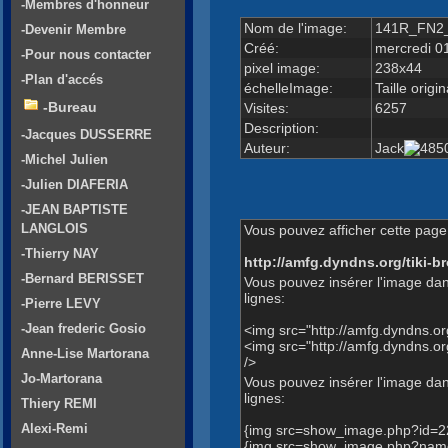
-Membres d'honneur
Nom de l'image:
141R_FN2_
-Devenir Membre
Créé:
mercredi 0
-Pour nous contacter
pixel image:
238x44
-Plan d'accés
échelleImage:
Taille origin
-Bureau
Visites:
6257
Description:
-Jacques DUSSERRE
Auteur:
Jack
-Michel Julien
-Julien DIAFERIA
-JEAN BAPTISTE
LANGLOIS
Vous pouvez afficher cette page 
-Thierry NAY
http://amfg.dyndns.org/tiki
-Bernard BERISSET
Vous pouvez insérer l'image dan
lignes:
-Pierre LEVY
-Jean frederic Gosio
<img src="http://amfg.dyndns.
<img src="http://amfg.dyndns
Anne-Lise Martorana
/>
Jo-Martorana
Vous pouvez insérer l'image dans
lignes:
Thiery REMI
Alexi-Remi
{img src=show_image.php?id=2
{img src=show_image.php?name