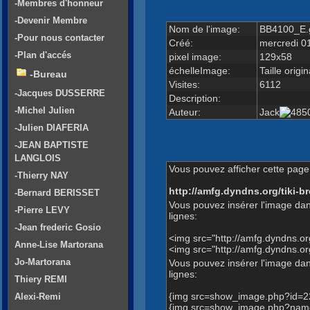
-Membres d'honneur
-Devenir Membre
Nom de l'image:
BB4100_E.g
-Pour nous contacter
Créé:
mercredi 0
-Plan d'accés
pixel image:
129x58
échelleImage:
Taille origin
-Bureau
Visites:
6112
-Jacques DUSSERRE
Description:
-Michel Julien
Auteur:
Jack
-Julien DIAFERIA
-JEAN BAPTISTE
LANGLOIS
Vous pouvez afficher cette page 
-Thierry NAY
http://amfg.dyndns.org/tiki
-Bernard BERISSET
Vous pouvez insérer l'image dan
-Pierre LEVY
lignes:
-Jean frederic Gosio
<img src="http://amfg.dyndns.
Anne-Lise Martorana
<img src="http://amfg.dyndns.
Jo-Martorana
Vous pouvez insérer l'image dans
lignes:
Thiery REMI
{img src=show_image.php?id=2
Alexi-Remi
{img src=show_image.php?name