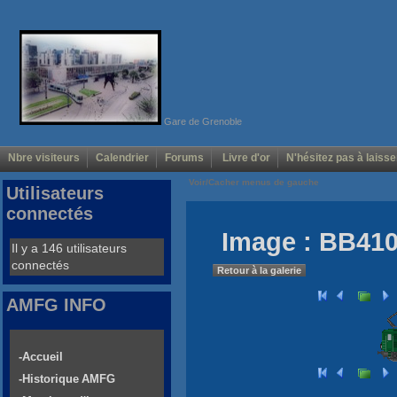
Gare de Grenoble
Nbre visiteurs
Calendrier
Forums
Livre d'or
N'hésitez pas à laisse
Voir/Cacher menus de gauche
Utilisateurs
connectés
Image : BB410
Il y a 146 utilisateurs
connectés
Retour à la galerie
AMFG INFO
-Accueil
-Historique AMFG