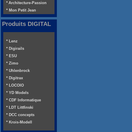
* Architecture-Passion
* Mon Petit Jean
Produits DIGITAL
* Lenz
* Digirails
* ESU
* Zimo
* Uhlenbrock
* Digitrax
* LOCOIO
* YD Models
* CDF Informatique
* LDT Littfinski
* DCC concepts
* Krois-Modell