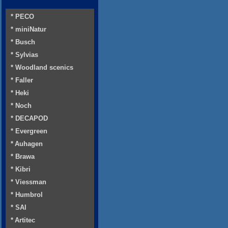
* PECO
* miniNatur
* Busch
* Sylvias
* Woodland scenics
* Faller
* Heki
* Noch
* DECAPOD
* Evergreen
* Auhagen
* Brawa
* Kibri
* Viessman
* Humbrol
* SAI
* Artitec