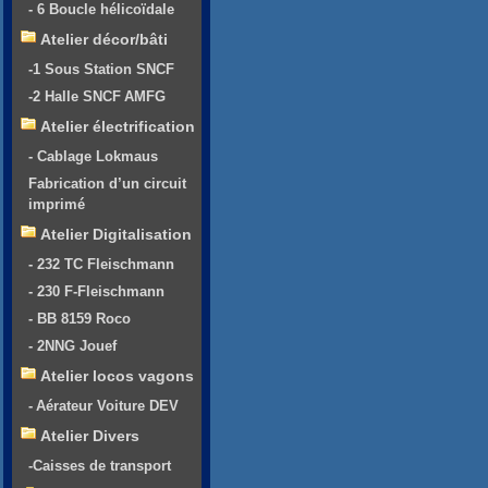
- 6 Boucle hélicoïdale
Atelier décor/bâti
-1 Sous Station SNCF
-2 Halle SNCF AMFG
Atelier électrification
- Cablage Lokmaus
Fabrication d’un circuit
imprimé
Atelier Digitalisation
- 232 TC Fleischmann
- 230 F-Fleischmann
- BB 8159 Roco
- 2NNG Jouef
Atelier locos vagons
- Aérateur Voiture DEV
Atelier Divers
-Caisses de transport