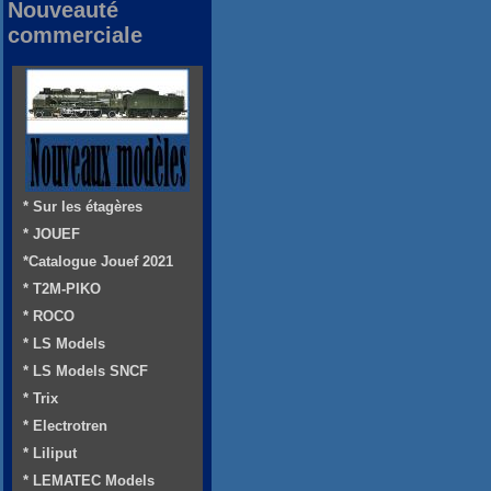
Nouveauté
commerciale
* Sur les étagères
* JOUEF
*Catalogue Jouef 2021
* T2M-PIKO
* ROCO
* LS Models
* LS Models SNCF
* Trix
* Electrotren
* Liliput
* LEMATEC Models