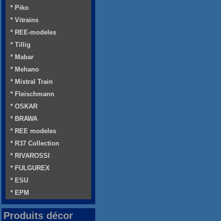
* Piko
* Vitrains
* REE-modeles
* Tillig
* Mabar
* Mehano
* Mistral Train
* Fleischmann
* OSKAR
* BRAWA
* REE modeles
* R37 Collection
* RIVAROSSI
* FULGUREX
* ESU
* EPM
Produits décor