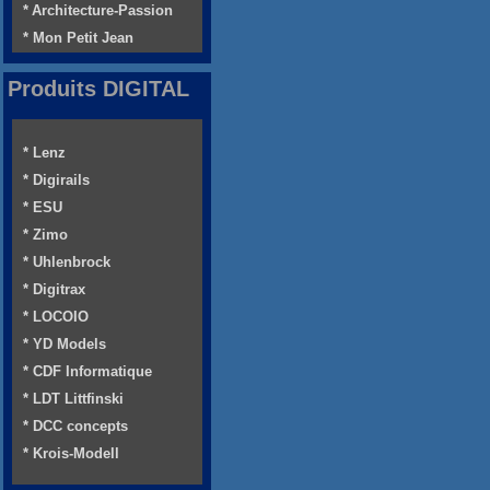
* Architecture-Passion
* Mon Petit Jean
Produits DIGITAL
* Lenz
* Digirails
* ESU
* Zimo
* Uhlenbrock
* Digitrax
* LOCOIO
* YD Models
* CDF Informatique
* LDT Littfinski
* DCC concepts
* Krois-Modell