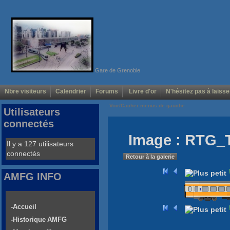
Gare de Grenoble
Nbre visiteurs
Calendrier
Forums
Livre d'or
N'hésitez pas à laisse
Voir/Cacher menus de gauche
Utilisateurs
connectés
Image : RTG_
Il y a 127 utilisateurs
connectés
Retour à la galerie
AMFG INFO
-Accueil
-Historique AMFG