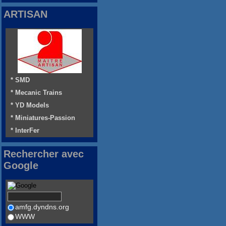
ARTISAN
* SMD
* Mecanic Trains
* YD Models
* Miniatures-Passion
* InterFer
Rechercher avec
Google
amfg.dyndns.org
WWW