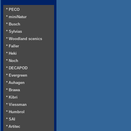
* PECO
* miniNatur
* Busch
* Sylvias
* Woodland scenics
* Faller
* Heki
* Noch
* DECAPOD
* Evergreen
* Auhagen
* Brawa
* Kibri
* Viessman
* Humbrol
* SAI
* Artitec