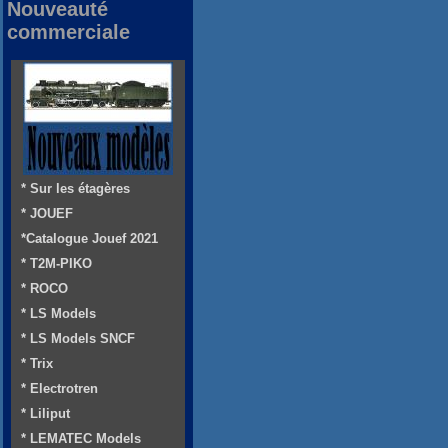
Nouveauté
commerciale
* Sur les étagères
* JOUEF
*Catalogue Jouef 2021
* T2M-PIKO
* ROCO
* LS Models
* LS Models SNCF
* Trix
* Electrotren
* Liliput
* LEMATEC Models