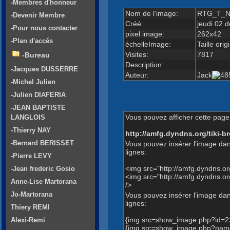
-Membres d'honneur
Nom de l'image:
RTG_T_NS
-Devenir Membre
Créé:
jeudi 02 
-Pour nous contacter
pixel image:
262x42
-Plan d'accés
échelleImage:
Taille orig
Visites:
7817
-Bureau
Description:
-Jacques DUSSERRE
Auteur:
Jack
-Michel Julien
-Julien DIAFERIA
-JEAN BAPTISTE
Vous pouvez afficher cette page 
LANGLOIS
-Thierry NAY
http://amfg.dyndns.org/tiki
-Bernard BERISSET
Vous pouvez insérer l'image dan
lignes:
-Pierre LEVY
<img src="http://amfg.dyndns.
-Jean frederic Gosio
<img src="http://amfg.dyndns
Anne-Lise Martorana
/>
Jo-Martorana
Vous pouvez insérer l'image dans
lignes:
Thiery REMI
{img src=show_image.php?id=2
Alexi-Remi
{img src=show_image.php?nam