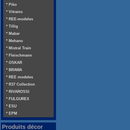
* Piko
* Vitrains
* REE-modeles
* Tillig
* Mabar
* Mehano
* Mistral Train
* Fleischmann
* OSKAR
* BRAWA
* REE modeles
* R37 Collection
* RIVAROSSI
* FULGUREX
* ESU
* EPM
Produits décor