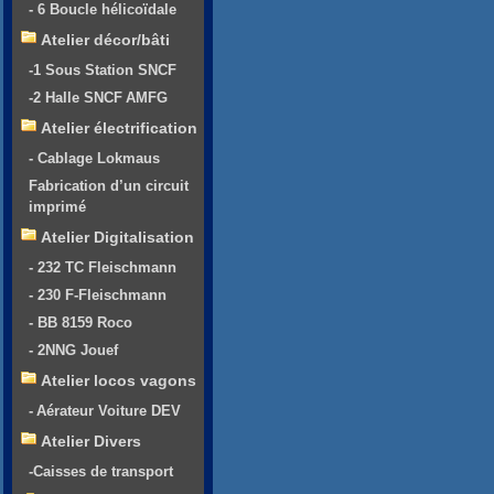
- 6 Boucle hélicoïdale
Atelier décor/bâti
-1 Sous Station SNCF
-2 Halle SNCF AMFG
Atelier électrification
- Cablage Lokmaus
Fabrication d’un circuit
imprimé
Atelier Digitalisation
- 232 TC Fleischmann
- 230 F-Fleischmann
- BB 8159 Roco
- 2NNG Jouef
Atelier locos vagons
- Aérateur Voiture DEV
Atelier Divers
-Caisses de transport