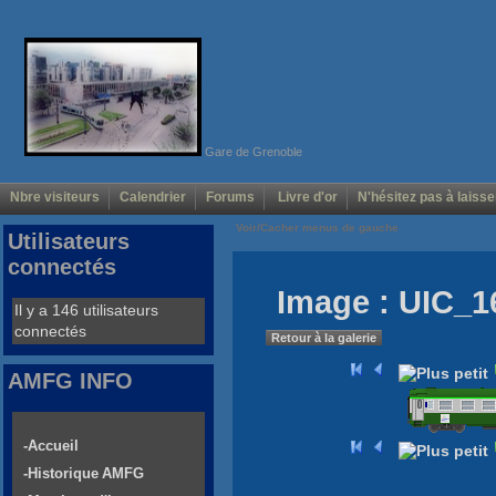
Gare de Grenoble
Nbre visiteurs
Calendrier
Forums
Livre d'or
N'hésitez pas à laisse
Voir/Cacher menus de gauche
Utilisateurs
connectés
Image : UIC_
Il y a 146 utilisateurs
connectés
Retour à la galerie
AMFG INFO
-Accueil
-Historique AMFG