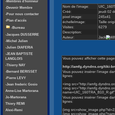
-Membres d'honneur
Nom de l'image:
UIC_160T
-Devenir Membre
Créé:
jeudi 02 
-Pour nous contacter
pixel image:
245x41
-Plan d'accés
échelleImage:
Taille orig
Visites:
6279
-Bureau
Description:
-Jacques DUSSERRE
Auteur:
Jack
-Michel Julien
-Julien DIAFERIA
-JEAN BAPTISTE
Vous pouvez afficher cette page 
LANGLOIS
-Thierry NAY
http://amfg.dyndns.org/tiki
Vous pouvez insérer l'image dan
-Bernard BERISSET
lignes:
-Pierre LEVY
<img src="http://amfg.dyndns.
-Jean frederic Gosio
<img src="http://amfg.dyndns.
Anne-Lise Martorana
name=UIC_160TRA_B10_R.gif" 
Vous pouvez insérer l'image dans
Jo-Martorana
lignes:
Thiery REMI
{img src=show_image.php?id=2
Alexi-Remi
{img src=show_image.php?nam