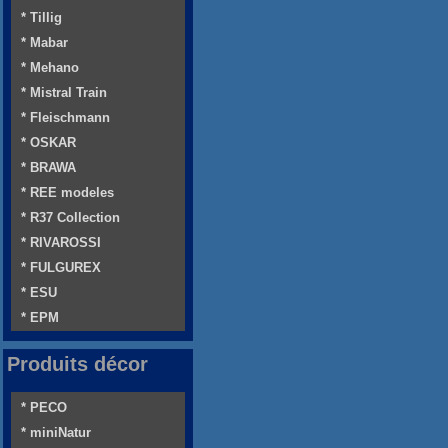
* Tillig
* Mabar
* Mehano
* Mistral Train
* Fleischmann
* OSKAR
* BRAWA
* REE modeles
* R37 Collection
* RIVAROSSI
* FULGUREX
* ESU
* EPM
Produits décor
* PECO
* miniNatur