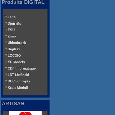
Produits DIGITAL
* Lenz
* Digirails
* ESU
* Zimo
* Uhlenbrock
* Digitrax
* LOCOIO
* YD Models
* CDF Informatique
* LDT Littfinski
* DCC concepts
* Krois-Modell
ARTISAN