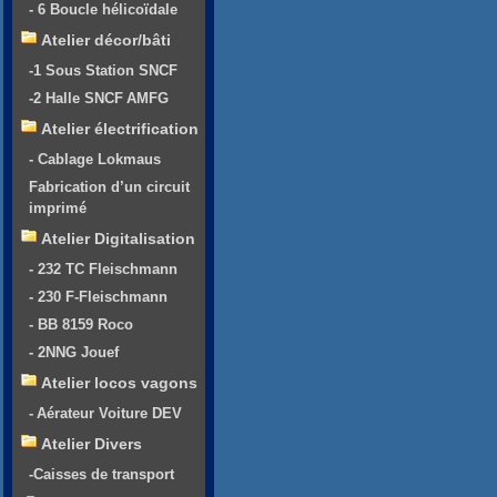
- 6 Boucle hélicoïdale
Atelier décor/bâti
-1 Sous Station SNCF
-2 Halle SNCF AMFG
Atelier électrification
- Cablage Lokmaus
Fabrication d’un circuit
imprimé
Atelier Digitalisation
- 232 TC Fleischmann
- 230 F-Fleischmann
- BB 8159 Roco
- 2NNG Jouef
Atelier locos vagons
- Aérateur Voiture DEV
Atelier Divers
-Caisses de transport