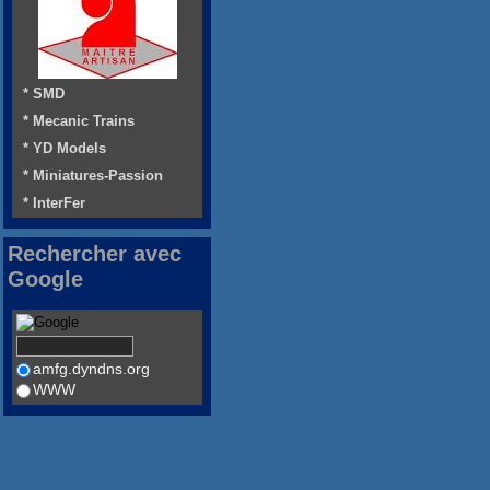
* SMD
* Mecanic Trains
* YD Models
* Miniatures-Passion
* InterFer
Rechercher avec
Google
amfg.dyndns.org
WWW