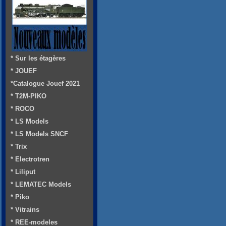
* Sur les étagères
* JOUEF
*Catalogue Jouef 2021
* T2M-PIKO
* ROCO
* LS Models
* LS Models SNCF
* Trix
* Electrotren
* Liliput
* LEMATEC Models
* Piko
* Vitrains
* REE-modeles