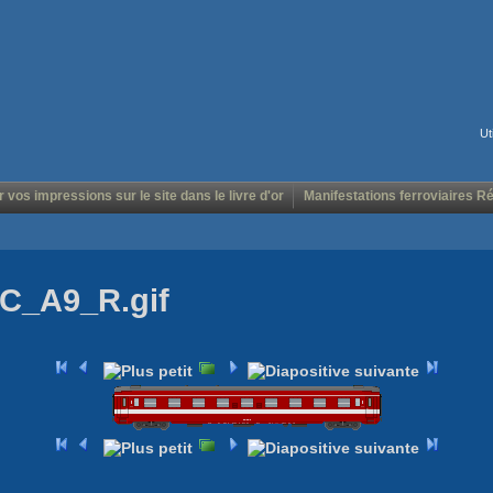
Ut
r vos impressions sur le site dans le livre d'or
Manifestations ferroviaires R
RC_A9_R.gif