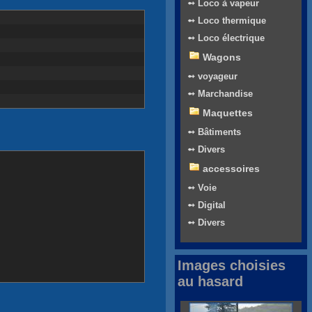
➻ Loco à vapeur
➻ Loco thermique
➻ Loco électrique
Wagons
➻ voyageur
➻ Marchandise
Maquettes
➻ Bâtiments
➻ Divers
accessoires
➻ Voie
➻ Digital
➻ Divers
Images choisies
au hasard