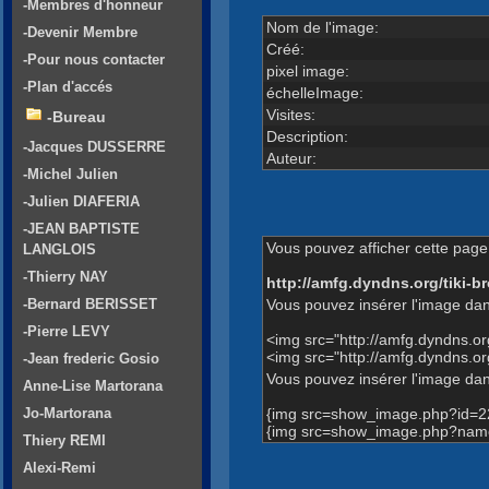
-Membres d'honneur
Nom de l'image:
-Devenir Membre
Créé:
-Pour nous contacter
pixel image:
-Plan d'accés
échelleImage:
Visites:
-Bureau
Description:
-Jacques DUSSERRE
Auteur:
-Michel Julien
-Julien DIAFERIA
-JEAN BAPTISTE
Vous pouvez afficher cette page 
LANGLOIS
-Thierry NAY
http://amfg.dyndns.org/tiki
Vous pouvez insérer l'image dan
-Bernard BERISSET
-Pierre LEVY
<img src="http://amfg.dyndns.
<img src="http://amfg.dyndns
-Jean frederic Gosio
Vous pouvez insérer l'image dans
Anne-Lise Martorana
{img src=show_image.php?id=2
Jo-Martorana
{img src=show_image.php?name
Thiery REMI
Alexi-Remi