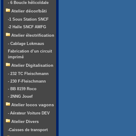
- 6 Boucle hélicoïdale
Atelier décor/bâti
-1 Sous Station SNCF
-2 Halle SNCF AMFG
Atelier électrification
- Cablage Lokmaus
Fabrication d’un circuit
imprimé
Atelier Digitalisation
- 232 TC Fleischmann
- 230 F-Fleischmann
- BB 8159 Roco
- 2NNG Jouef
Atelier locos vagons
- Aérateur Voiture DEV
Atelier Divers
-Caisses de transport