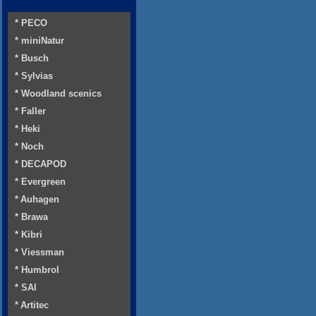
* PECO
* miniNatur
* Busch
* Sylvias
* Woodland scenics
* Faller
* Heki
* Noch
* DECAPOD
* Evergreen
* Auhagen
* Brawa
* Kibri
* Viessman
* Humbrol
* SAI
* Artitec