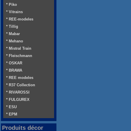
* Piko
* Vitrains
* REE-modeles
* Tillig
* Mabar
* Mehano
* Mistral Train
* Fleischmann
* OSKAR
* BRAWA
* REE modeles
* R37 Collection
* RIVAROSSI
* FULGUREX
* ESU
* EPM
Produits décor