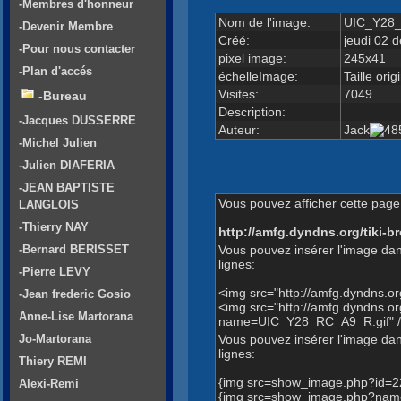
-Membres d'honneur
Nom de l'image:
UIC_Y28_
-Devenir Membre
Créé:
jeudi 02 
-Pour nous contacter
pixel image:
245x41
-Plan d'accés
échelleImage:
Taille orig
Visites:
7049
-Bureau
Description:
-Jacques DUSSERRE
Auteur:
Jack
-Michel Julien
-Julien DIAFERIA
-JEAN BAPTISTE
Vous pouvez afficher cette page 
LANGLOIS
-Thierry NAY
http://amfg.dyndns.org/tiki
Vous pouvez insérer l'image dan
-Bernard BERISSET
lignes:
-Pierre LEVY
<img src="http://amfg.dyndns.
-Jean frederic Gosio
<img src="http://amfg.dyndns.
Anne-Lise Martorana
name=UIC_Y28_RC_A9_R.gif" 
Vous pouvez insérer l'image dans
Jo-Martorana
lignes:
Thiery REMI
{img src=show_image.php?id=2
Alexi-Remi
{img src=show_image.php?nam