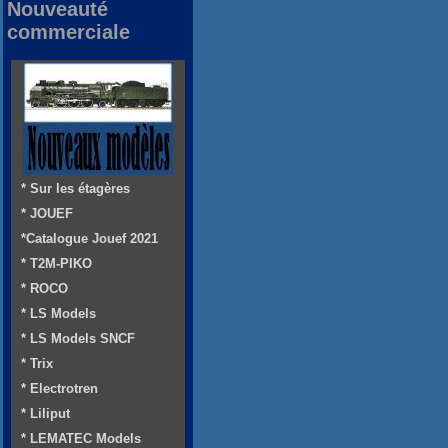
Nouveauté
commerciale
* Sur les étagères
* JOUEF
*Catalogue Jouef 2021
* T2M-PIKO
* ROCO
* LS Models
* LS Models SNCF
* Trix
* Electrotren
* Liliput
* LEMATEC Models