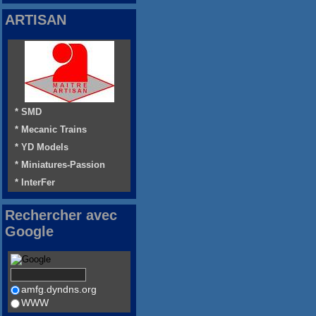
ARTISAN
* SMD
* Mecanic Trains
* YD Models
* Miniatures-Passion
* InterFer
Rechercher avec
Google
amfg.dyndns.org
WWW