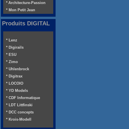
* Architecture-Passion
* Mon Petit Jean
Produits DIGITAL
* Lenz
* Digirails
* ESU
* Zimo
* Uhlenbrock
* Digitrax
* LOCOIO
* YD Models
* CDF Informatique
* LDT Littfinski
* DCC concepts
* Krois-Modell