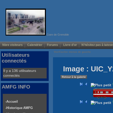
Gare de Grenoble
Nbre visiteurs
Calendrier
Forums
Livre d'or
N'hésitez pas à laisse
Voir/Cacher menus de gauche
Utilisateurs
connectés
Image : UIC_
Il y a 136 utilisateurs
connectés
Retour à la galerie
AMFG INFO
-Accueil
-Historique AMFG