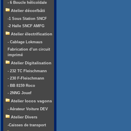
- 6 Boucle hélicoïdale
Atelier décor/bâti
-1 Sous Station SNCF
-2 Halle SNCF AMFG
Atelier électrification
- Cablage Lokmaus
Fabrication d’un circuit
imprimé
Atelier Digitalisation
- 232 TC Fleischmann
- 230 F-Fleischmann
- BB 8159 Roco
- 2NNG Jouef
Atelier locos vagons
- Aérateur Voiture DEV
Atelier Divers
-Caisses de transport