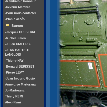
-Membres d'honneur
-Devenir Membre
-Pour nous contacter
-Plan d'accés
-Bureau
-Jacques DUSSERRE
-Michel Julien
-Julien DIAFERIA
-JEAN BAPTISTE
LANGLOIS
-Thierry NAY
-Bernard BERISSET
-Pierre LEVY
-Jean frederic Gosio
Anne-Lise Martorana
Jo-Martorana
Thiery REMI
Alexi-Remi