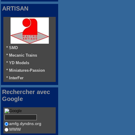
ARTISAN
* SMD
* Mecanic Trains
* YD Models
* Miniatures-Passion
* InterFer
Rechercher avec
Google
amfg.dyndns.org
WWW