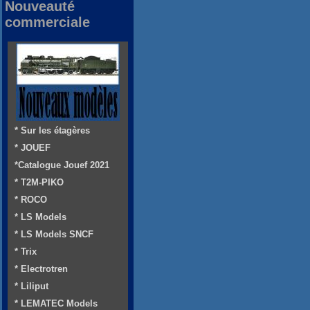
Nouveauté
commerciale
* Sur les étagères
* JOUEF
*Catalogue Jouef 2021
* T2M-PIKO
* ROCO
* LS Models
* LS Models SNCF
* Trix
* Electrotren
* Liliput
* LEMATEC Models