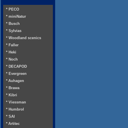
* PECO
* miniNatur
* Busch
* Sylvias
* Woodland scenics
* Faller
* Heki
* Noch
* DECAPOD
* Evergreen
* Auhagen
* Brawa
* Kibri
* Viessman
* Humbrol
* SAI
* Artitec