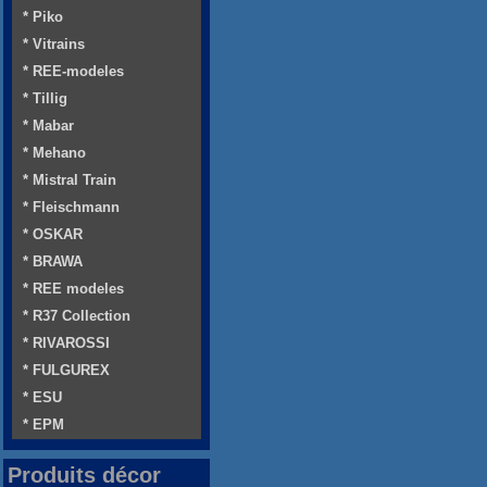
* Piko
* Vitrains
* REE-modeles
* Tillig
* Mabar
* Mehano
* Mistral Train
* Fleischmann
* OSKAR
* BRAWA
* REE modeles
* R37 Collection
* RIVAROSSI
* FULGUREX
* ESU
* EPM
Produits décor