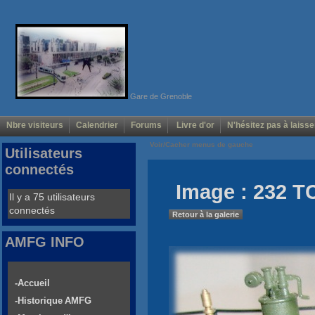
Gare de Grenoble
Nbre visiteurs
Calendrier
Forums
Livre d'or
N'hésitez pas à laisse
Voir/Cacher menus de gauche
Utilisateurs
connectés
Image : 232 T
Il y a 75 utilisateurs
connectés
Retour à la galerie
AMFG INFO
-Accueil
-Historique AMFG