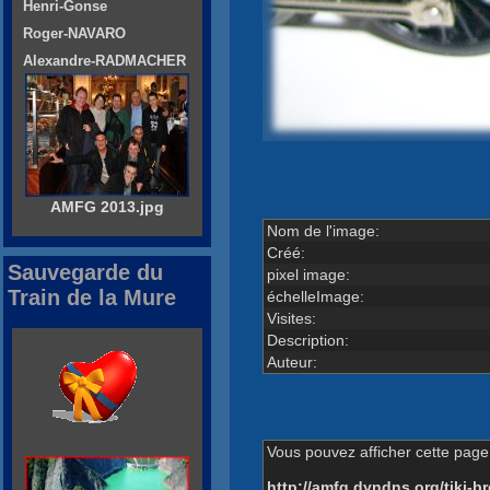
Henri-Gonse
Roger-NAVARO
Alexandre-RADMACHER
AMFG 2013.jpg
Nom de l'image:
Créé:
Sauvegarde du
pixel image:
Train de la Mure
échelleImage:
Visites:
Description:
Auteur:
Vous pouvez afficher cette page 
http://amfg.dyndns.org/tiki