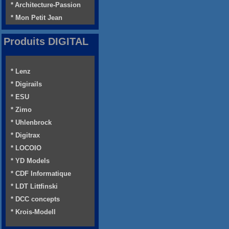
* Architecture-Passion
* Mon Petit Jean
Produits DIGITAL
* Lenz
* Digirails
* ESU
* Zimo
* Uhlenbrock
* Digitrax
* LOCOIO
* YD Models
* CDF Informatique
* LDT Littfinski
* DCC concepts
* Krois-Modell