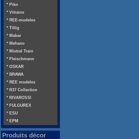
* Piko
* Vitrains
* REE-modeles
* Tillig
* Mabar
* Mehano
* Mistral Train
* Fleischmann
* OSKAR
* BRAWA
* REE modeles
* R37 Collection
* RIVAROSSI
* FULGUREX
* ESU
* EPM
Produits décor