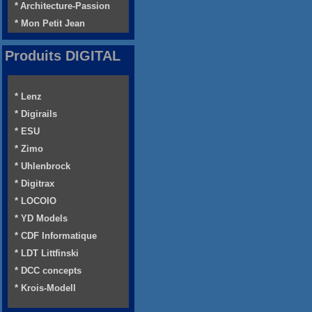
* Architecture-Passion
* Mon Petit Jean
Produits DIGITAL
* Lenz
* Digirails
* ESU
* Zimo
* Uhlenbrock
* Digitrax
* LOCOIO
* YD Models
* CDF Informatique
* LDT Littfinski
* DCC concepts
* Krois-Modell