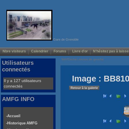
Gare de Grenoble
Nbre visiteurs
Calendrier
Forums
Livre d'or
N'hésitez pas à laisse
Voir/Cacher menus de gauche
Utilisateurs
connectés
Image : BB81
Il y a 127 utilisateurs
connectés
Retour à la galerie
AMFG INFO
-Accueil
-Historique AMFG