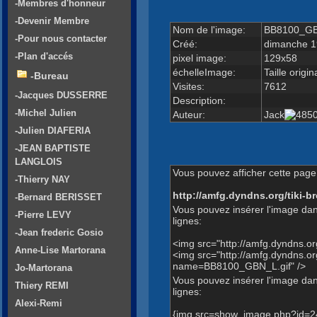
-Membres d'honneur
-Devenir Membre
Nom de l'image:
BB8100_GB
-Pour nous contacter
Créé:
dimanche 1
-Plan d'accés
pixel image:
129x58
échelleImage:
Taille origin
-Bureau
Visites:
7612
-Jacques DUSSERRE
Description:
-Michel Julien
Auteur:
Jack
-Julien DIAFERIA
-JEAN BAPTISTE
LANGLOIS
Vous pouvez afficher cette page 
-Thierry NAY
http://amfg.dyndns.org/tiki
-Bernard BERISSET
Vous pouvez insérer l'image dan
-Pierre LEVY
lignes:
-Jean frederic Gosio
<img src="http://amfg.dyndns.
Anne-Lise Martorana
<img src="http://amfg.dyndns.
name=BB8100_GBN_L.gif" />
Jo-Martorana
Vous pouvez insérer l'image dans
Thiery REMI
lignes:
Alexi-Remi
{img src=show_image.php?id=2