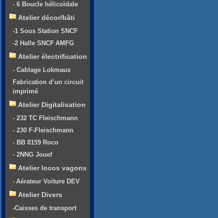
- 6 Boucle hélicoïdale
Atelier décor/bâti
-1 Sous Station SNCF
-2 Halle SNCF AMFG
Atelier électrification
- Cablage Lokmaus
Fabrication d’un circuit
imprimé
Atelier Digitalisation
- 232 TC Fleischmann
- 230 F-Fleischmann
- BB 8159 Roco
- 2NNG Jouef
Atelier locos vagons
- Aérateur Voiture DEV
Atelier Divers
-Caisses de transport