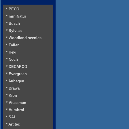
* PECO
* miniNatur
* Busch
* Sylvias
* Woodland scenics
* Faller
* Heki
* Noch
* DECAPOD
* Evergreen
* Auhagen
* Brawa
* Kibri
* Viessman
* Humbrol
* SAI
* Artitec