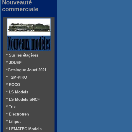
Nouveauté
commerciale
* Sur les étagères
* JOUEF
*Catalogue Jouef 2021
* T2M-PIKO
* ROCO
* LS Models
* LS Models SNCF
* Trix
* Electrotren
* Liliput
* LEMATEC Models