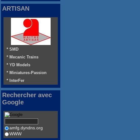
ARTISAN
* SMD
* Mecanic Trains
* YD Models
* Miniatures-Passion
* InterFer
Rechercher avec
Google
amfg.dyndns.org
WWW