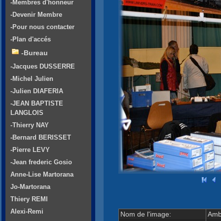
-Membres d'honneur
-Devenir Membre
-Pour nous contacter
-Plan d'accés
-Bureau
-Jacques DUSSERRE
-Michel Julien
-Julien DIAFERIA
-JEAN BAPTISTE
LANGLOIS
-Thierry NAY
-Bernard BERISSET
-Pierre LEVY
-Jean frederic Gosio
Anne-Lise Martorana
Jo-Martorana
Thiery REMI
Alexi-Remi
Nom de l'image:
Amb