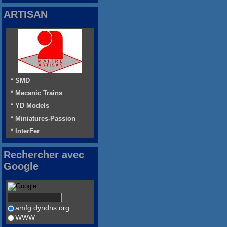
ARTISAN
* SMD
* Mecanic Trains
* YD Models
* Miniatures-Passion
* InterFer
Rechercher avec
Google
amfg.dyndns.org
WWW