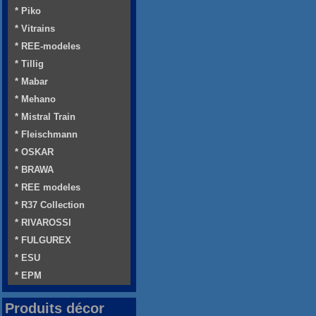
* Piko
* Vitrains
* REE-modeles
* Tillig
* Mabar
* Mehano
* Mistral Train
* Fleischmann
* OSKAR
* BRAWA
* REE modeles
* R37 Collection
* RIVAROSSI
* FULGUREX
* ESU
* EPM
Produits décor