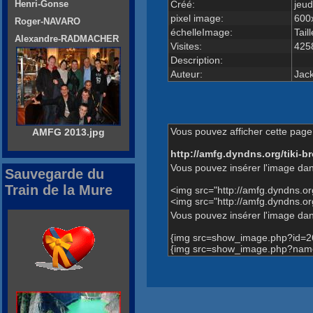
Créé:
jeud
Henri-Gonse
pixel image:
600
Roger-NAVARO
échelleImage:
Tail
Alexandre-RADMACHER
Visites:
425
Description:
Auteur:
Jac
Vous pouvez afficher cette page 
AMFG 2013.jpg
http://amfg.dyndns.org/tiki
Vous pouvez insérer l'image dan
Sauvegarde du
Train de la Mure
<img src="http://amfg.dyndns.
<img src="http://amfg.dyndns.
Vous pouvez insérer l'image dans
{img src=show_image.php?id=2
{img src=show_image.php?name