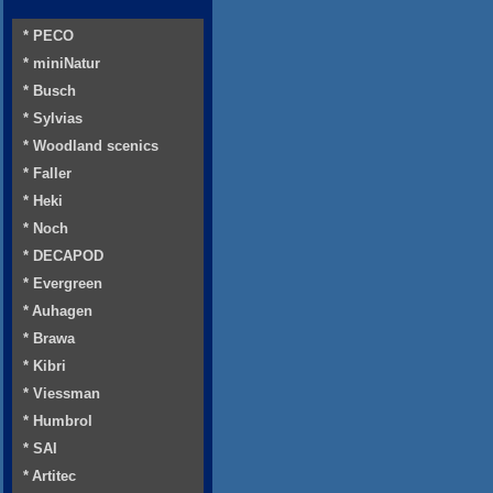
* PECO
* miniNatur
* Busch
* Sylvias
* Woodland scenics
* Faller
* Heki
* Noch
* DECAPOD
* Evergreen
* Auhagen
* Brawa
* Kibri
* Viessman
* Humbrol
* SAI
* Artitec