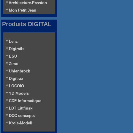
* Architecture-Passion
* Mon Petit Jean
Produits DIGITAL
* Lenz
* Digirails
* ESU
* Zimo
* Uhlenbrock
* Digitrax
* LOCOIO
* YD Models
* CDF Informatique
* LDT Littfinski
* DCC concepts
* Krois-Modell