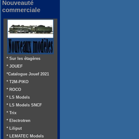
Nouveauté
commerciale
* Sur les étagères
* JOUEF
*Catalogue Jouef 2021
* T2M-PIKO
* ROCO
* LS Models
* LS Models SNCF
* Trix
* Electrotren
* Liliput
* LEMATEC Models