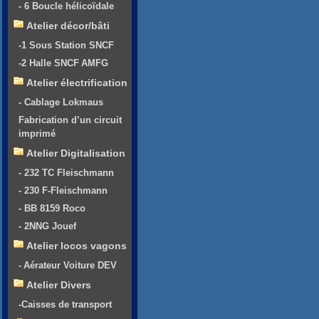
- 6 Boucle hélicoïdale
Atelier décor/bâti
-1 Sous Station SNCF
-2 Halle SNCF AMFG
Atelier électrification
- Cablage Lokmaus
Fabrication d’un circuit
imprimé
Atelier Digitalisation
- 232 TC Fleischmann
- 230 F-Fleischmann
- BB 8159 Roco
- 2NNG Jouef
Atelier locos vagons
- Aérateur Voiture DEV
Atelier Divers
-Caisses de transport