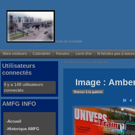
Gare de Grenoble
Nbre visiteurs
Calendrier
Forums
Livre d'or
N'hésitez pas à laisse
Voir/Cacher menus de gauche
Utilisateurs
connectés
Image : Amber
Il y a 148 utilisateurs
connectés
Retour à la galerie
AMFG INFO
-Accueil
-Historique AMFG