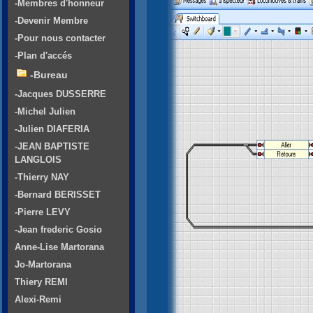
-Membres d'honneur
-Devenir Membre
-Pour nous contacter
-Plan d'accés
-Bureau
-Jacques DUSSERRE
-Michel Julien
-Julien DIAFERIA
-JEAN BAPTISTE
LANGLOIS
-Thierry NAY
-Bernard BERISSET
-Pierre LEVY
-Jean frederic Gosio
Anne-Lise Martorana
Jo-Martorana
Thiery REMI
Alexi-Remi