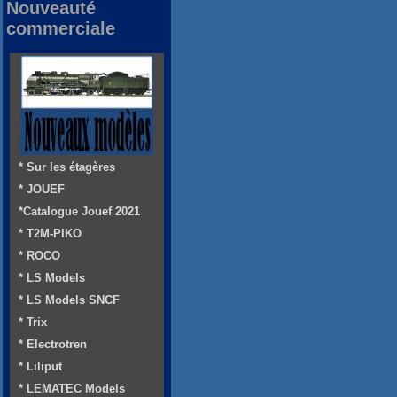
Nouveauté
commerciale
* Sur les étagères
* JOUEF
*Catalogue Jouef 2021
* T2M-PIKO
* ROCO
* LS Models
* LS Models SNCF
* Trix
* Electrotren
* Liliput
* LEMATEC Models