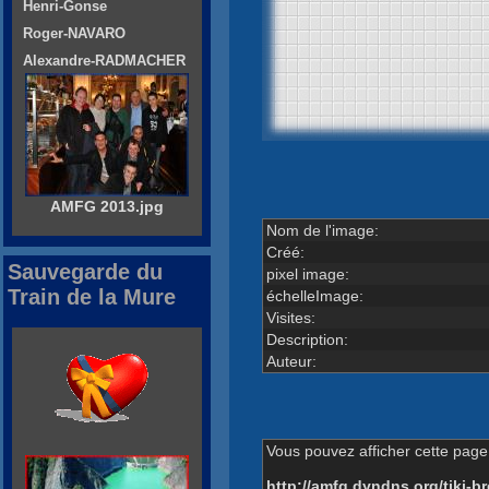
Henri-Gonse
Roger-NAVARO
Alexandre-RADMACHER
AMFG 2013.jpg
Nom de l'image:
Créé:
Sauvegarde du
pixel image:
Train de la Mure
échelleImage:
Visites:
Description:
Auteur:
Vous pouvez afficher cette page 
http://amfg.dyndns.org/tiki