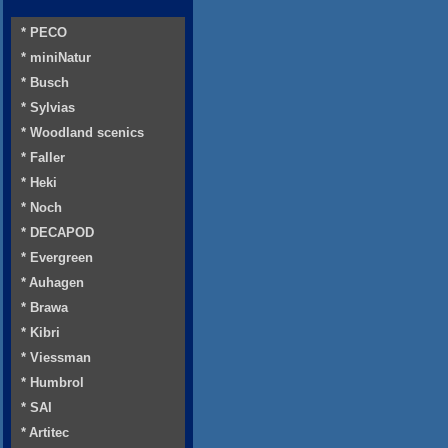
* PECO
* miniNatur
* Busch
* Sylvias
* Woodland scenics
* Faller
* Heki
* Noch
* DECAPOD
* Evergreen
* Auhagen
* Brawa
* Kibri
* Viessman
* Humbrol
* SAI
* Artitec