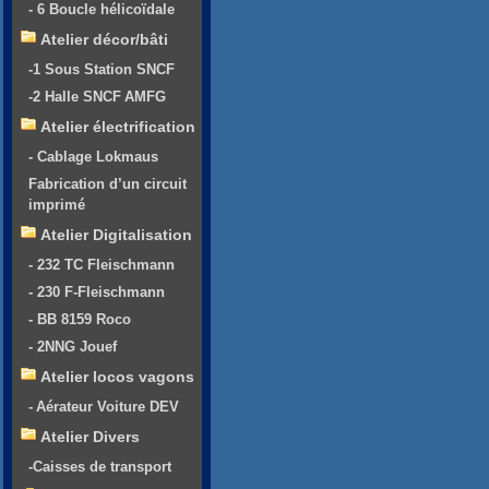
- 6 Boucle hélicoïdale
Atelier décor/bâti
-1 Sous Station SNCF
-2 Halle SNCF AMFG
Atelier électrification
- Cablage Lokmaus
Fabrication d’un circuit
imprimé
Atelier Digitalisation
- 232 TC Fleischmann
- 230 F-Fleischmann
- BB 8159 Roco
- 2NNG Jouef
Atelier locos vagons
- Aérateur Voiture DEV
Atelier Divers
-Caisses de transport