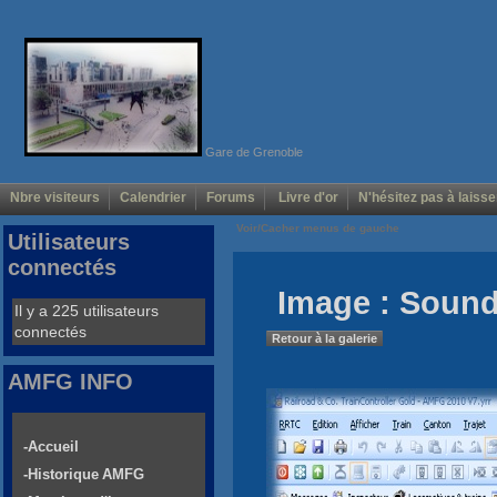
Gare de Grenoble
Nbre visiteurs
Calendrier
Forums
Livre d'or
N'hésitez pas à laisse
Voir/Cacher menus de gauche
Utilisateurs
connectés
Image : Sound
Il y a 225 utilisateurs
connectés
Retour à la galerie
AMFG INFO
-Accueil
-Historique AMFG