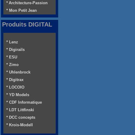
* Architecture-Passion
* Mon Petit Jean
Produits DIGITAL
* Lenz
* Digirails
* ESU
* Zimo
* Uhlenbrock
* Digitrax
* LOCOIO
* YD Models
* CDF Informatique
* LDT Littfinski
* DCC concepts
* Krois-Modell