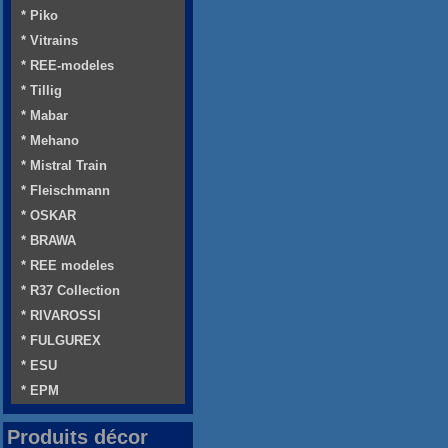
* Piko
* Vitrains
* REE-modeles
* Tillig
* Mabar
* Mehano
* Mistral Train
* Fleischmann
* OSKAR
* BRAWA
* REE modeles
* R37 Collection
* RIVAROSSI
* FULGUREX
* ESU
* EPM
Produits décor