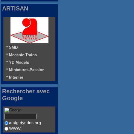
ARTISAN
* SMD
* Mecanic Trains
* YD Models
* Miniatures-Passion
* InterFer
Rechercher avec
Google
amfg.dyndns.org
WWW