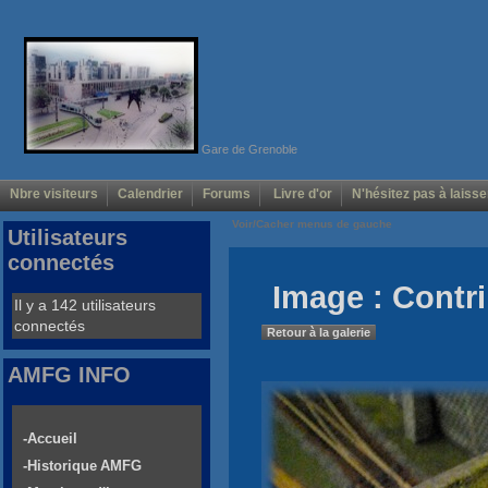
Gare de Grenoble
Nbre visiteurs
Calendrier
Forums
Livre d'or
N'hésitez pas à laisse
Voir/Cacher menus de gauche
Utilisateurs
connectés
Image : Contri
Il y a 142 utilisateurs
connectés
Retour à la galerie
AMFG INFO
-Accueil
-Historique AMFG