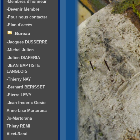
-Membres d'honneur
-Devenir Membre
-Pour nous contacter
-Plan d'accés
-Bureau
-Jacques DUSSERRE
-Michel Julien
-Julien DIAFERIA
-JEAN BAPTISTE
LANGLOIS
-Thierry NAY
-Bernard BERISSET
-Pierre LEVY
-Jean frederic Gosio
Anne-Lise Martorana
Jo-Martorana
Thiery REMI
Alexi-Remi