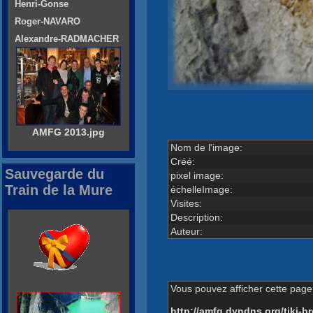
Henri-Gonse
Roger-NAVARO
Alexandre-RADMACHER
AMFG 2013.jpg
Nom de l'image:
Créé:
Sauvegarde du
pixel image:
Train de la Mure
échelleImage:
Visites:
Description:
Auteur:
Vous pouvez afficher cette page 
http://amfg.dyndns.org/tiki