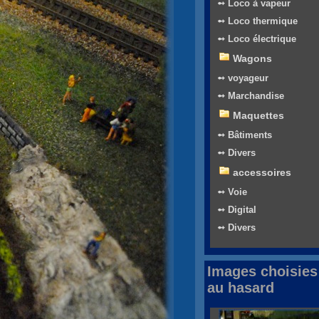
➻ Loco à vapeur
➻ Loco thermique
➻ Loco électrique
Wagons
➻ voyageur
➻ Marchandise
Maquettes
➻ Bâtiments
➻ Divers
accessoires
➻ Voie
➻ Digital
➻ Divers
Images choisies
au hasard