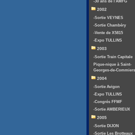
-30 ans de l'AMFG
2002
-Sortie VEYNES
-Sortie Chambéry
-Vente de X5815
-Expo TULLINS
2003
-Sortie Train Capitale
Pique-nique à Saint-
Georges-de-Commier
2004
-Sortie Avigon
-Expo TULLINS
-Congrés FFMF
-Sortie AMBERIEUX
2005
-Sortie DIJON
-Sortie Les Brotteaux