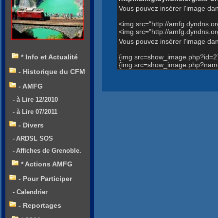
Vous pouvez insérer l'image dan
<img src="http://amfg.dyndns.
<img src="http://amfg.dyndns.o
Vous pouvez insérer l'image dans
{img src=show_image.php?id=2
* Info et Actualité
{img src=show_image.php?name=
- Historique du CFM
- AMFG
- à Lire 12/2010
- à Lire 07/2011
- Divers
- ARDSL SOS
- Affiches de Grenoble.
* Actions AMFG
- Pour Participer
- Calendrier
- Reportages