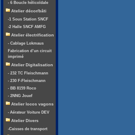
- 6 Boucle hélicoïdale
Atelier décor/bâti
-1 Sous Station SNCF
-2 Halle SNCF AMFG
Atelier électrification
- Cablage Lokmaus
Fabrication d’un circuit
imprimé
Atelier Digitalisation
- 232 TC Fleischmann
- 230 F-Fleischmann
- BB 8159 Roco
- 2NNG Jouef
Atelier locos vagons
- Aérateur Voiture DEV
Atelier Divers
-Caisses de transport