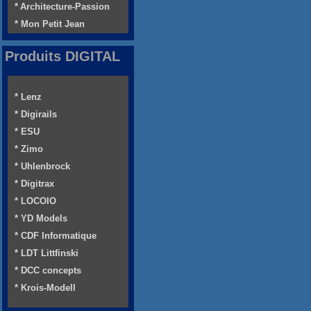
* Architecture-Passion
* Mon Petit Jean
Produits DIGITAL
* Lenz
* Digirails
* ESU
* Zimo
* Uhlenbrock
* Digitrax
* LOCOIO
* YD Models
* CDF Informatique
* LDT Littfinski
* DCC concepts
* Krois-Modell