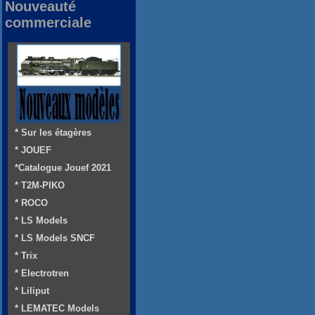
Nouveauté
commerciale
* Sur les étagères
* JOUEF
*Catalogue Jouef 2021
* T2M-PIKO
* ROCO
* LS Models
* LS Models SNCF
* Trix
* Electrotren
* Liliput
* LEMATEC Models