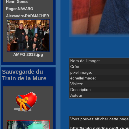
Henri-Gonse
Roger-NAVARO
Alexandre-RADMACHER
AMFG 2013.jpg
Nom de l'image:
Créé:
Sauvegarde du
pixel image:
Train de la Mure
échelleImage:
Visites:
Description:
Auteur:
Vous pouvez afficher cette page 
http://amfg.dyndns.org/tiki