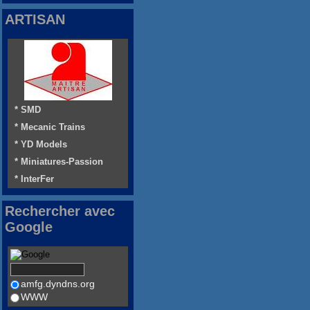
ARTISAN
* SMD
* Mecanic Trains
* YD Models
* Miniatures-Passion
* InterFer
Rechercher avec
Google
amfg.dyndns.org
WWW