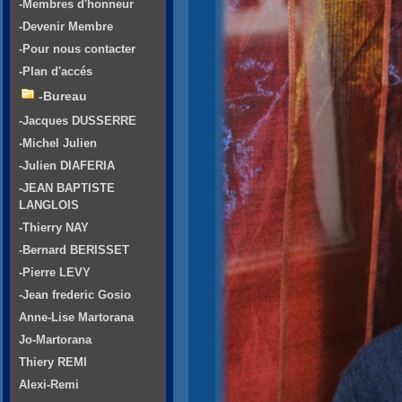
-Membres d'honneur
-Devenir Membre
-Pour nous contacter
-Plan d'accés
-Bureau
-Jacques DUSSERRE
-Michel Julien
-Julien DIAFERIA
-JEAN BAPTISTE
LANGLOIS
-Thierry NAY
-Bernard BERISSET
-Pierre LEVY
-Jean frederic Gosio
Anne-Lise Martorana
Jo-Martorana
Thiery REMI
Alexi-Remi