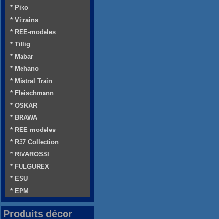
* Piko
* Vitrains
* REE-modeles
* Tillig
* Mabar
* Mehano
* Mistral Train
* Fleischmann
* OSKAR
* BRAWA
* REE modeles
* R37 Collection
* RIVAROSSI
* FULGUREX
* ESU
* EPM
Produits décor