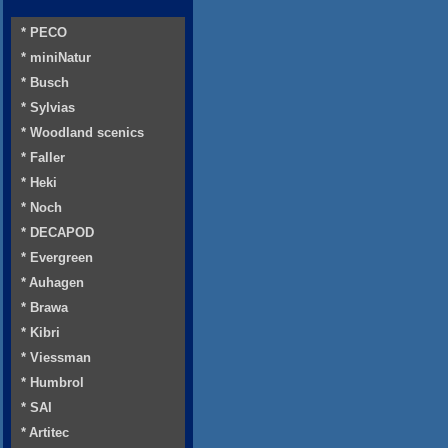
* PECO
* miniNatur
* Busch
* Sylvias
* Woodland scenics
* Faller
* Heki
* Noch
* DECAPOD
* Evergreen
* Auhagen
* Brawa
* Kibri
* Viessman
* Humbrol
* SAI
* Artitec