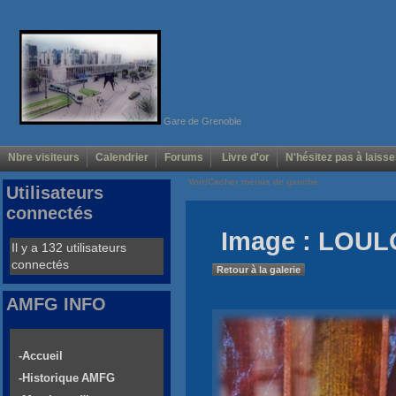
Gare de Grenoble
Nbre visiteurs
Calendrier
Forums
Livre d'or
N'hésitez pas à laisse
Voir/Cacher menus de gauche
Utilisateurs
connectés
Image : LOUL
Il y a 132 utilisateurs
connectés
Retour à la galerie
AMFG INFO
-Accueil
-Historique AMFG