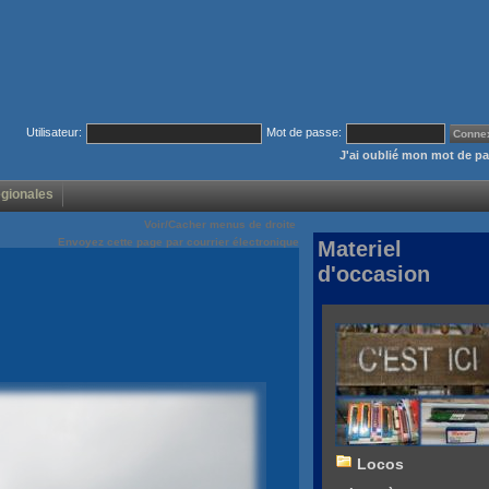
Utilisateur:
Mot de passe:
J'ai oublié mon mot de p
égionales
Voir/Cacher menus de droite
Envoyez cette page par courrier électronique
Materiel
d'occasion
Locos