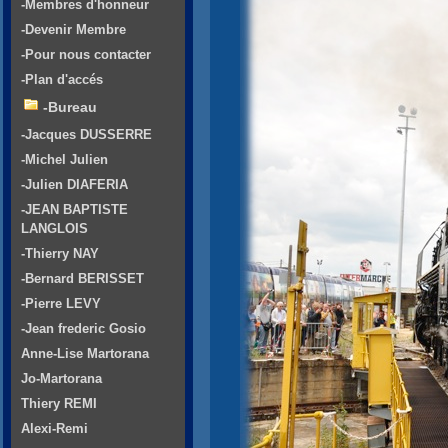
-Membres d'honneur
-Devenir Membre
-Pour nous contacter
-Plan d'accés
-Bureau
-Jacques DUSSERRE
-Michel Julien
-Julien DIAFERIA
-JEAN BAPTISTE
LANGLOIS
-Thierry NAY
-Bernard BERISSET
-Pierre LEVY
-Jean frederic Gosio
Anne-Lise Martorana
Jo-Martorana
Thiery REMI
Alexi-Remi