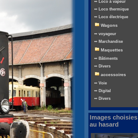
➻ Loco à vapeur
➻ Loco thermique
➻ Loco électrique
Wagons
➻ voyageur
➻ Marchandise
Maquettes
➻ Bâtiments
➻ Divers
accessoires
➻ Voie
➻ Digital
➻ Divers
Images choisies
au hasard