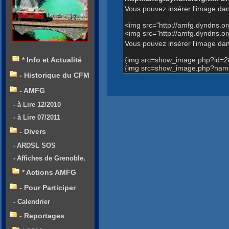
Vous pouvez insérer l'image dan
<img src="http://amfg.dyndns.
<img src="http://amfg.dyndns.
Vous pouvez insérer l'image dans
{img src=show_image.php?id=2
* Info et Actualité
{img src=show_image.php?name=
- Historique du CFM
- AMFG
- à Lire 12/2010
- à Lire 07/2011
- Divers
- ARDSL SOS
- Affiches de Grenoble.
* Actions AMFG
- Pour Participer
- Calendrier
- Reportages