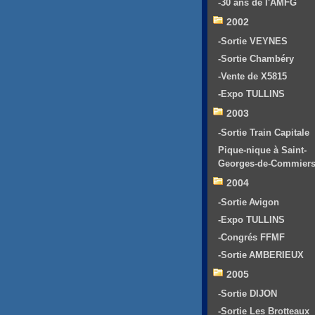
-30 ans de l'AMFG
2002
-Sortie VEYNES
-Sortie Chambéry
-Vente de X5815
-Expo TULLINS
2003
-Sortie Train Capitale
Pique-nique à Saint-
Georges-de-Commier
2004
-Sortie Avigon
-Expo TULLINS
-Congrés FFMF
-Sortie AMBERIEUX
2005
-Sortie DIJON
-Sortie Les Brotteaux