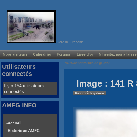
Gare de Grenoble
Nbre visiteurs
Calendrier
Forums
Livre d'or
N'hésitez pas à laisse
Voir/Cacher menus de gauche
Utilisateurs
connectés
Image : 141 R 
Il y a 154 utilisateurs
connectés
Retour à la galerie
AMFG INFO
-Accueil
-Historique AMFG