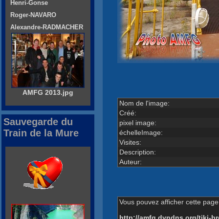
Henri-Gonse
Roger-NAVARO
Alexandre-RADMACHER
AMFG 2013.jpg
Nom de l'image:
Créé:
Sauvegarde du
pixel image:
Train de la Mure
échelleImage:
Visites:
Description:
Auteur:
Vous pouvez afficher cette page 
http://amfg.dyndns.org/tiki