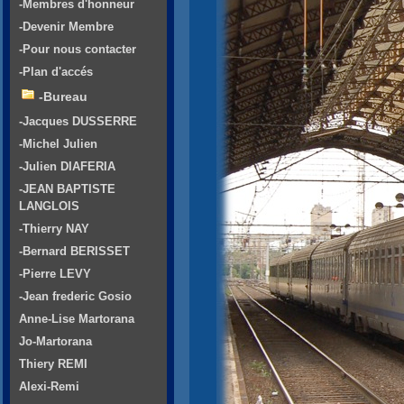
-Membres d'honneur
-Devenir Membre
-Pour nous contacter
-Plan d'accés
-Bureau
-Jacques DUSSERRE
-Michel Julien
-Julien DIAFERIA
-JEAN BAPTISTE
LANGLOIS
-Thierry NAY
-Bernard BERISSET
-Pierre LEVY
-Jean frederic Gosio
Anne-Lise Martorana
Jo-Martorana
Thiery REMI
Alexi-Remi