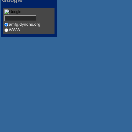
Google
amfg.dyndns.org
WWW