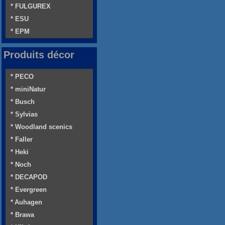
* FULGUREX
* ESU
* EPM
Produits décor
* PECO
* miniNatur
* Busch
* Sylvias
* Woodland scenics
* Faller
* Heki
* Noch
* DECAPOD
* Evergreen
* Auhagen
* Brawa