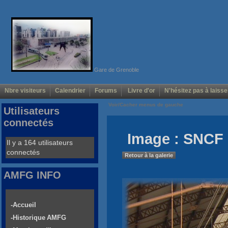
Gare de Grenoble
Nbre visiteurs
Calendrier
Forums
Livre d'or
N'hésitez pas à laisse
Voir/Cacher menus de gauche
Utilisateurs
connectés
Image : SNCF 
Il y a 164 utilisateurs
connectés
Retour à la galerie
AMFG INFO
-Accueil
-Historique AMFG