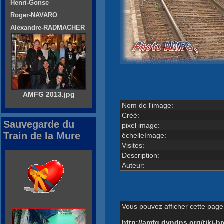
Henri-Gonse
Roger-NAVARO
Alexandre-RADMACHER
AMFG 2013.jpg
Nom de l'image:
Créé:
Sauvegarde du
pixel image:
Train de la Mure
échelleImage:
Visites:
Description:
Auteur:
Vous pouvez afficher cette page 
http://amfg.dyndns.org/tiki