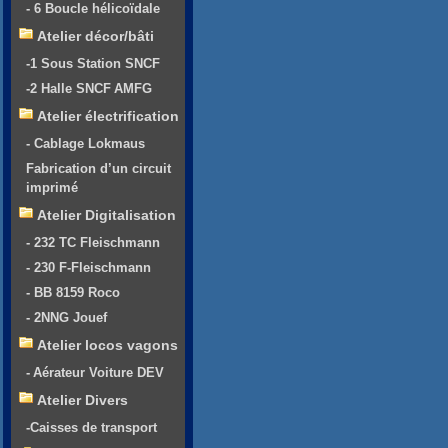
- 6 Boucle hélicoïdale
Atelier décor/bâti
-1 Sous Station SNCF
-2 Halle SNCF AMFG
Atelier électrification
- Cablage Lokmaus
Fabrication d’un circuit
imprimé
Atelier Digitalisation
- 232 TC Fleischmann
- 230 F-Fleischmann
- BB 8159 Roco
- 2NNG Jouef
Atelier locos vagons
- Aérateur Voiture DEV
Atelier Divers
-Caisses de transport