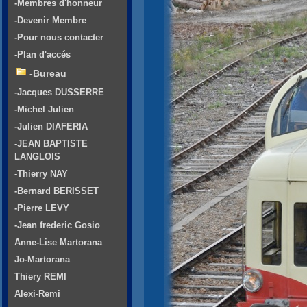
-Membres d'honneur
-Devenir Membre
-Pour nous contacter
-Plan d'accés
-Bureau
-Jacques DUSSERRE
-Michel Julien
-Julien DIAFERIA
-JEAN BAPTISTE
LANGLOIS
-Thierry NAY
-Bernard BERISSET
-Pierre LEVY
-Jean frederic Gosio
Anne-Lise Martorana
Jo-Martorana
Thiery REMI
Alexi-Remi