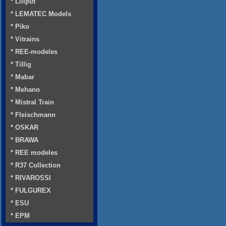
* Liliput
* LEMATEC Models
* Piko
* Vitrains
* REE-modeles
* Tillig
* Mabar
* Mehano
* Mistral Train
* Fleischmann
* OSKAR
* BRAWA
* REE modeles
* R37 Collection
* RIVAROSSI
* FULGUREX
* ESU
* EPM