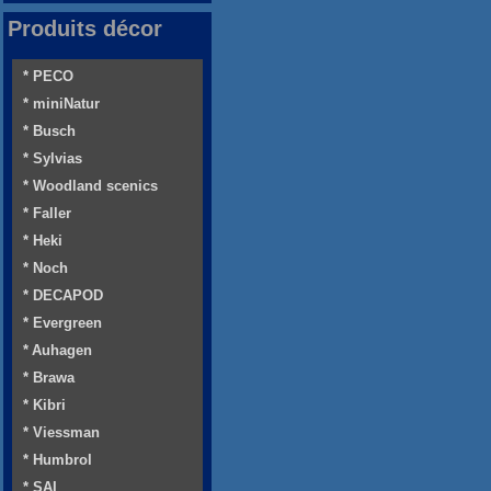
Produits décor
* PECO
* miniNatur
* Busch
* Sylvias
* Woodland scenics
* Faller
* Heki
* Noch
* DECAPOD
* Evergreen
* Auhagen
* Brawa
* Kibri
* Viessman
* Humbrol
* SAI