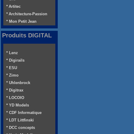
* Artitec
* Architecture-Passion
* Mon Petit Jean
Produits DIGITAL
* Lenz
* Digirails
* ESU
* Zimo
* Uhlenbrock
* Digitrax
* LOCOIO
* YD Models
* CDF Informatique
* LDT Littfinski
* DCC concepts