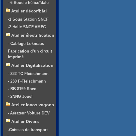
- 6 Boucle hélicoïdale
Atelier décor/bâti
-1 Sous Station SNCF
-2 Halle SNCF AMFG
Atelier électrification
- Cablage Lokmaus
Fabrication d’un circuit
imprimé
Atelier Digitalisation
- 232 TC Fleischmann
- 230 F-Fleischmann
- BB 8159 Roco
- 2NNG Jouef
Atelier locos vagons
- Aérateur Voiture DEV
Atelier Divers
-Caisses de transport