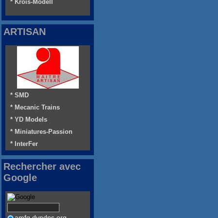
* Krois-Modell
ARTISAN
* SMD
* Mecanic Trains
* YD Models
* Miniatures-Passion
* InterFer
Rechercher avec
Google
amfg.dyndns.org