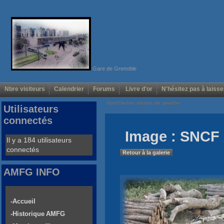
Gare de Grenoble
Nbre visiteurs
Calendrier
Forums
Livre d'or
N'hésitez pas à laisse
Voir/Cacher menus de gauche
Utilisateurs
connectés
Image : SNCF 
Il y a 184 utilisateurs
connectés
Retour à la galerie
AMFG INFO
-Accueil
-Historique AMFG