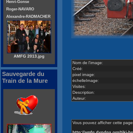
Henri-Gonse
Roger-NAVARO
Alexandre-RADMACHER
AMFG 2013.jpg
Nom de l'image:
Créé:
Sauvegarde du
pixel image:
Train de la Mure
échelleImage:
Visites:
Description:
Auteur:
Vous pouvez afficher cette page 
http://amfg.dyndns.org/tiki