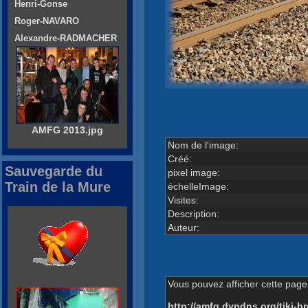
Henri-Gonse
Roger-NAVARO
Alexandre-RADMACHER
AMFG 2013.jpg
Nom de l'image:
Créé:
Sauvegarde du
pixel image:
Train de la Mure
échelleImage:
Visites:
Description:
Auteur:
Vous pouvez afficher cette page 
http://amfg.dyndns.org/tiki