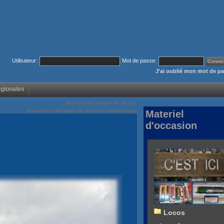
Utilisateur:
Mot de passe:
J'ai oublié mon mot de p
égionales
Voir/Cacher menus de droite
Envoyez cette page par courrier électronique
Materiel
d'occasion
Locos