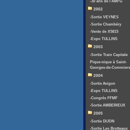
-30 ans de l'AMFG
2002
-Sortie VEYNES
-Sortie Chambéry
-Vente de X5815
-Expo TULLINS
2003
-Sortie Train Capitale
Pique-nique à Saint-
Georges-de-Commier
2004
-Sortie Avigon
-Expo TULLINS
-Congrés FFMF
-Sortie AMBERIEUX
2005
-Sortie DIJON
-Sortie Les Brotteaux