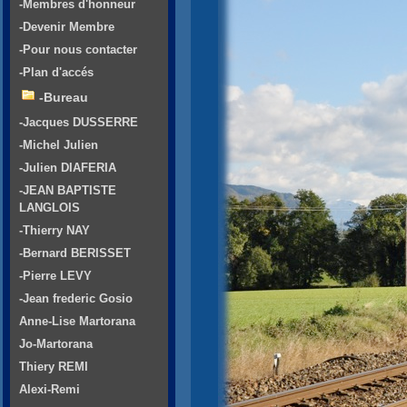
-Membres d'honneur
-Devenir Membre
-Pour nous contacter
-Plan d'accés
-Bureau
-Jacques DUSSERRE
-Michel Julien
-Julien DIAFERIA
-JEAN BAPTISTE
LANGLOIS
-Thierry NAY
-Bernard BERISSET
-Pierre LEVY
-Jean frederic Gosio
Anne-Lise Martorana
Jo-Martorana
Thiery REMI
Alexi-Remi