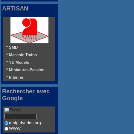
ARTISAN
* SMD
* Mecanic Trains
* YD Models
* Miniatures-Passion
* InterFer
Rechercher avec
Google
amfg.dyndns.org
WWW