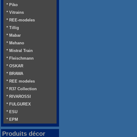
* Piko
* Vitrains
* REE-modeles
* Tillig
* Mabar
* Mehano
* Mistral Train
* Fleischmann
* OSKAR
* BRAWA
* REE modeles
* R37 Collection
* RIVAROSSI
* FULGUREX
* ESU
* EPM
Produits décor