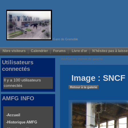
Gare de Grenoble
Nbre visiteurs
Calendrier
Forums
Livre d'or
N'hésitez pas à laisse
Voir/Cacher menus de gauche
Utilisateurs
connectés
Image : SNCF 
Il y a 100 utilisateurs
connectés
Retour à la galerie
AMFG INFO
-Accueil
-Historique AMFG