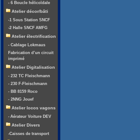
- 6 Boucle hélicoïdale
Atelier décor/bâti
-1 Sous Station SNCF
-2 Halle SNCF AMFG
Atelier électrification
- Cablage Lokmaus
Fabrication d’un circuit
imprimé
Atelier Digitalisation
- 232 TC Fleischmann
- 230 F-Fleischmann
- BB 8159 Roco
- 2NNG Jouef
Atelier locos vagons
- Aérateur Voiture DEV
Atelier Divers
-Caisses de transport