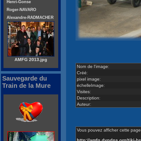
Henri-Gonse
Roger-NAVARO
Alexandre-RADMACHER
AMFG 2013.jpg
Nom de l'image:
Créé:
Sauvegarde du
pixel image:
Train de la Mure
échelleImage:
Visites:
Description:
Auteur:
Vous pouvez afficher cette page 
http://amfg.dyndns.org/tiki