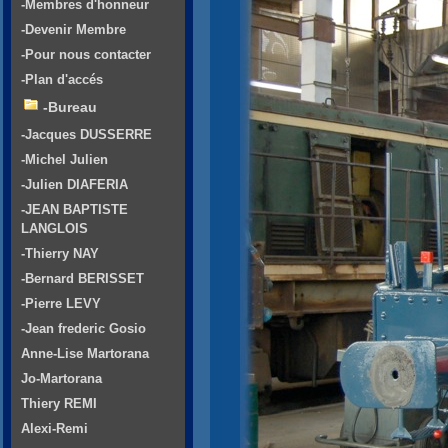
-Membres d'honneur
-Devenir Membre
-Pour nous contacter
-Plan d'accés
-Bureau
-Jacques DUSSERRE
-Michel Julien
-Julien DIAFERIA
-JEAN BAPTISTE
LANGLOIS
-Thierry NAY
-Bernard BERISSET
-Pierre LEVY
-Jean frederic Gosio
Anne-Lise Martorana
Jo-Martorana
Thiery REMI
Alexi-Remi