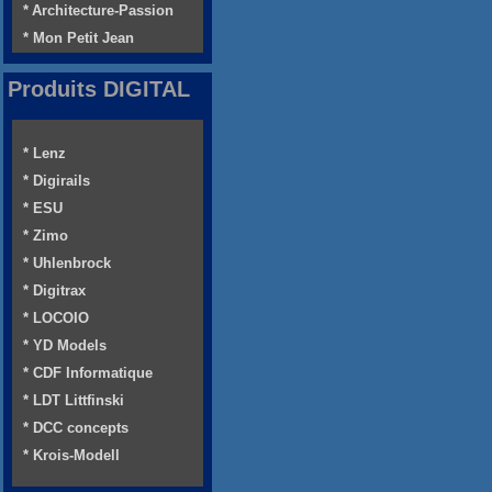
* Architecture-Passion
* Mon Petit Jean
Produits DIGITAL
* Lenz
* Digirails
* ESU
* Zimo
* Uhlenbrock
* Digitrax
* LOCOIO
* YD Models
* CDF Informatique
* LDT Littfinski
* DCC concepts
* Krois-Modell