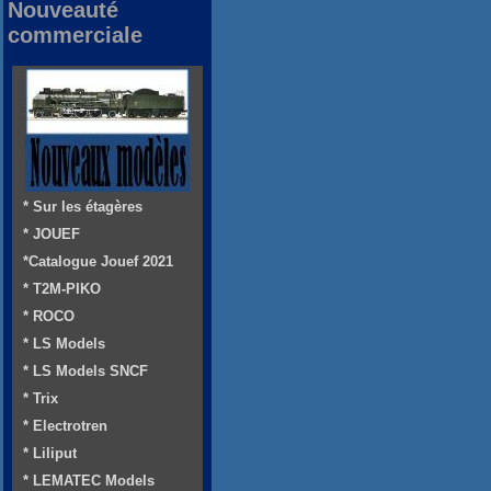
Nouveauté
commerciale
* Sur les étagères
* JOUEF
*Catalogue Jouef 2021
* T2M-PIKO
* ROCO
* LS Models
* LS Models SNCF
* Trix
* Electrotren
* Liliput
* LEMATEC Models