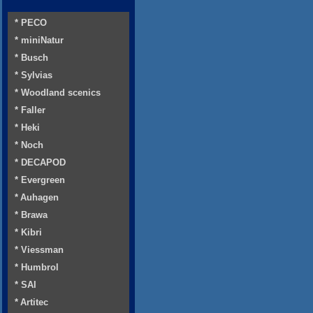
* PECO
* miniNatur
* Busch
* Sylvias
* Woodland scenics
* Faller
* Heki
* Noch
* DECAPOD
* Evergreen
* Auhagen
* Brawa
* Kibri
* Viessman
* Humbrol
* SAI
* Artitec