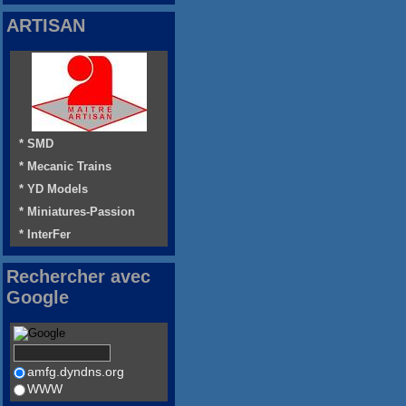
ARTISAN
* SMD
* Mecanic Trains
* YD Models
* Miniatures-Passion
* InterFer
Rechercher avec
Google
amfg.dyndns.org
WWW