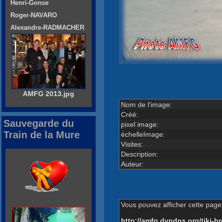
Henri-Gonse
Roger-NAVARO
Alexandre-RADMACHER
AMFG 2013.jpg
Nom de l'image:
Créé:
Sauvegarde du
pixel image:
Train de la Mure
échelleImage:
Visites:
Description:
Auteur:
Vous pouvez afficher cette page 
http://amfg.dyndns.org/tiki