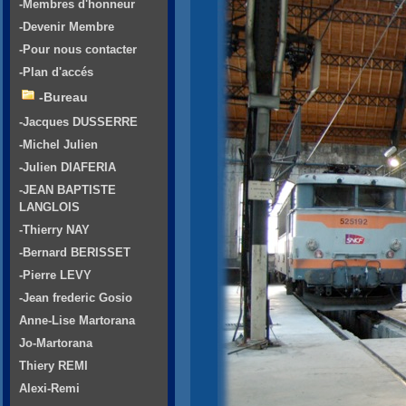
-Membres d'honneur
-Devenir Membre
-Pour nous contacter
-Plan d'accés
-Bureau
-Jacques DUSSERRE
-Michel Julien
-Julien DIAFERIA
-JEAN BAPTISTE
LANGLOIS
-Thierry NAY
-Bernard BERISSET
-Pierre LEVY
-Jean frederic Gosio
Anne-Lise Martorana
Jo-Martorana
Thiery REMI
Alexi-Remi