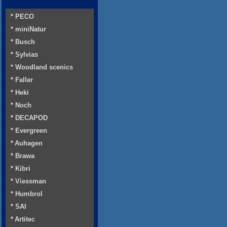
* PECO
* miniNatur
* Busch
* Sylvias
* Woodland scenics
* Faller
* Heki
* Noch
* DECAPOD
* Evergreen
* Auhagen
* Brawa
* Kibri
* Viessman
* Humbrol
* SAI
* Artitec