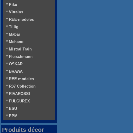
* Piko
* Vitrains
* REE-modeles
* Tillig
* Mabar
* Mehano
* Mistral Train
* Fleischmann
* OSKAR
* BRAWA
* REE modeles
* R37 Collection
* RIVAROSSI
* FULGUREX
* ESU
* EPM
Produits décor