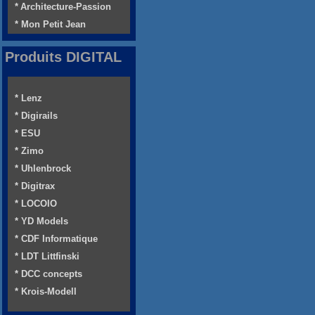
* Architecture-Passion
* Mon Petit Jean
Produits DIGITAL
* Lenz
* Digirails
* ESU
* Zimo
* Uhlenbrock
* Digitrax
* LOCOIO
* YD Models
* CDF Informatique
* LDT Littfinski
* DCC concepts
* Krois-Modell