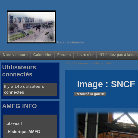
Gare de Grenoble
Nbre visiteurs
Calendrier
Forums
Livre d'or
N'hésitez pas à laisse
Voir/Cacher menus de gauche
Utilisateurs
connectés
Image : SNCF 
Il y a 145 utilisateurs
connectés
Retour à la galerie
AMFG INFO
-Accueil
-Historique AMFG