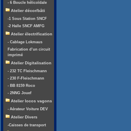
- 6 Boucle hélicoïdale
Atelier décor/bâti
-1 Sous Station SNCF
-2 Halle SNCF AMFG
Atelier électrification
- Cablage Lokmaus
Fabrication d’un circuit
imprimé
Atelier Digitalisation
- 232 TC Fleischmann
- 230 F-Fleischmann
- BB 8159 Roco
- 2NNG Jouef
Atelier locos vagons
- Aérateur Voiture DEV
Atelier Divers
-Caisses de transport