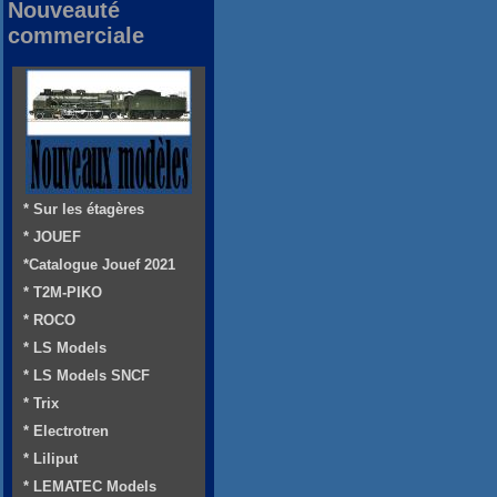
Nouveauté
commerciale
* Sur les étagères
* JOUEF
*Catalogue Jouef 2021
* T2M-PIKO
* ROCO
* LS Models
* LS Models SNCF
* Trix
* Electrotren
* Liliput
* LEMATEC Models