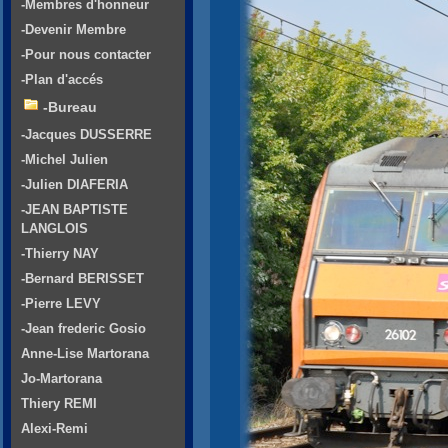
-Membres d'honneur
-Devenir Membre
-Pour nous contacter
-Plan d'accés
-Bureau
-Jacques DUSSERRE
-Michel Julien
-Julien DIAFERIA
-JEAN BAPTISTE
LANGLOIS
-Thierry NAY
-Bernard BERISSET
-Pierre LEVY
-Jean frederic Gosio
Anne-Lise Martorana
Jo-Martorana
Thiery REMI
Alexi-Remi