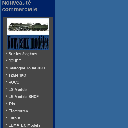
Nouveauté
commerciale
* Sur les étagères
* JOUEF
*Catalogue Jouef 2021
* T2M-PIKO
* ROCO
* LS Models
* LS Models SNCF
* Trix
* Electrotren
* Liliput
* LEMATEC Models