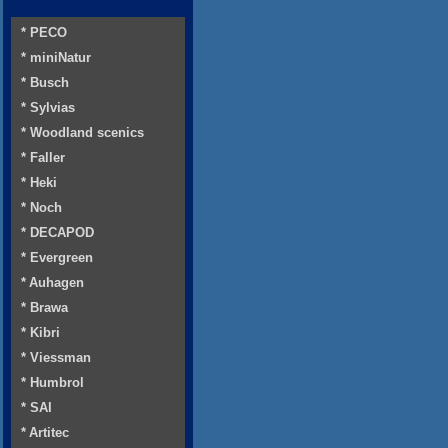
* PECO
* miniNatur
* Busch
* Sylvias
* Woodland scenics
* Faller
* Heki
* Noch
* DECAPOD
* Evergreen
* Auhagen
* Brawa
* Kibri
* Viessman
* Humbrol
* SAI
* Artitec