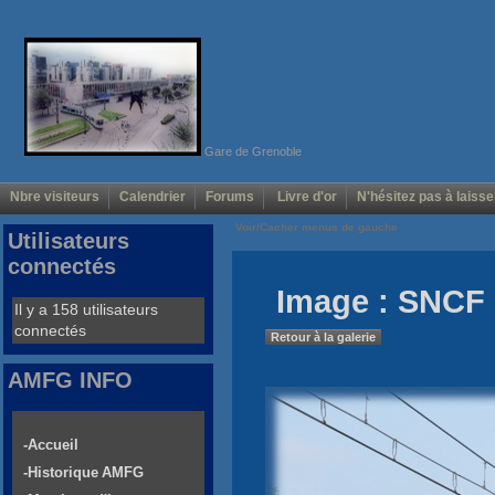
Gare de Grenoble
Nbre visiteurs
Calendrier
Forums
Livre d'or
N'hésitez pas à laisse
Voir/Cacher menus de gauche
Utilisateurs
connectés
Image : SNCF 
Il y a 158 utilisateurs
connectés
Retour à la galerie
AMFG INFO
-Accueil
-Historique AMFG