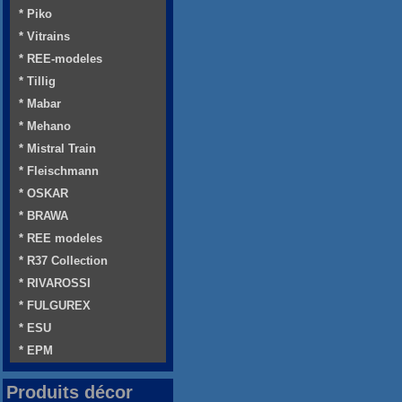
* Piko
* Vitrains
* REE-modeles
* Tillig
* Mabar
* Mehano
* Mistral Train
* Fleischmann
* OSKAR
* BRAWA
* REE modeles
* R37 Collection
* RIVAROSSI
* FULGUREX
* ESU
* EPM
Produits décor