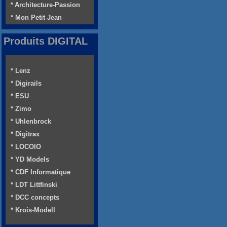
* Architecture-Passion
* Mon Petit Jean
Produits DIGITAL
* Lenz
* Digirails
* ESU
* Zimo
* Uhlenbrock
* Digitrax
* LOCOIO
* YD Models
* CDF Informatique
* LDT Littfinski
* DCC concepts
* Krois-Modell