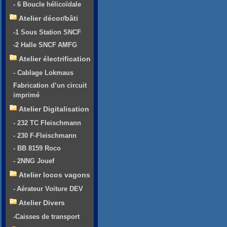
- 6 Boucle hélicoïdale
Atelier décor/bâti
-1 Sous Station SNCF
-2 Halle SNCF AMFG
Atelier électrification
- Cablage Lokmaus
Fabrication d’un circuit
imprimé
Atelier Digitalisation
- 232 TC Fleischmann
- 230 F-Fleischmann
- BB 8159 Roco
- 2NNG Jouef
Atelier locos vagons
- Aérateur Voiture DEV
Atelier Divers
-Caisses de transport