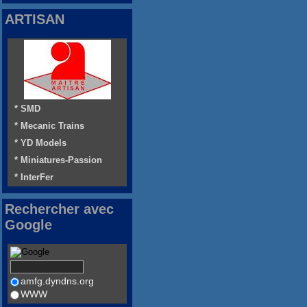
ARTISAN
* SMD
* Mecanic Trains
* YD Models
* Miniatures-Passion
* InterFer
Rechercher avec
Google
amfg.dyndns.org
WWW