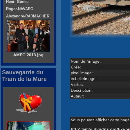
Henri-Gonse
Roger-NAVARO
Alexandre-RADMACHER
AMFG 2013.jpg
Nom de l'image:
Créé:
Sauvegarde du
pixel image:
Train de la Mure
échelleImage:
Visites:
Description:
Auteur:
Vous pouvez afficher cette page 
http://amfg.dyndns.org/tiki