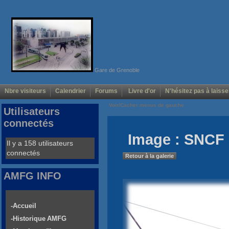
Gare de Grenoble
Nbre visiteurs
Calendrier
Forums
Livre d'or
N'hésitez pas à laisse
Voir/Cacher menus de gauche
Utilisateurs
connectés
Image : SNCF 
Il y a 158 utilisateurs
connectés
Retour à la galerie
AMFG INFO
-Accueil
-Historique AMFG