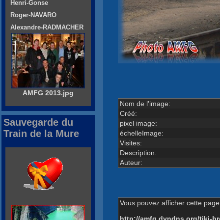
Henri-Gonse
Roger-NAVARO
Alexandre-RADMACHER
AMFG 2013.jpg
Nom de l'image:
Créé:
Sauvegarde du
pixel image:
Train de la Mure
échelleImage:
Visites:
Description:
Auteur:
Vous pouvez afficher cette page 
http://amfg.dyndns.org/tiki