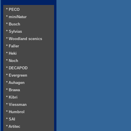
* PECO
* miniNatur
* Busch
* Sylvias
* Woodland scenics
* Faller
* Heki
* Noch
* DECAPOD
* Evergreen
* Auhagen
* Brawa
* Kibri
* Viessman
* Humbrol
* SAI
* Artitec