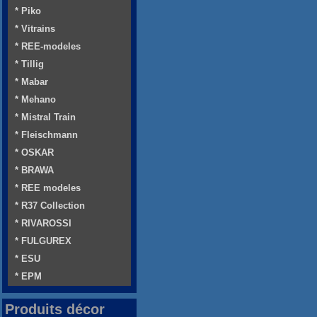
* Piko
* Vitrains
* REE-modeles
* Tillig
* Mabar
* Mehano
* Mistral Train
* Fleischmann
* OSKAR
* BRAWA
* REE modeles
* R37 Collection
* RIVAROSSI
* FULGUREX
* ESU
* EPM
Produits décor