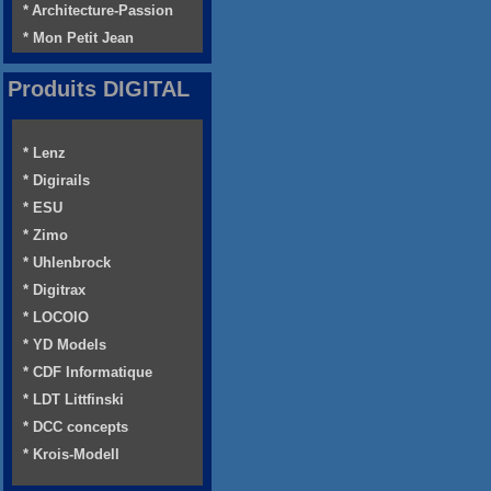
* Architecture-Passion
* Mon Petit Jean
Produits DIGITAL
* Lenz
* Digirails
* ESU
* Zimo
* Uhlenbrock
* Digitrax
* LOCOIO
* YD Models
* CDF Informatique
* LDT Littfinski
* DCC concepts
* Krois-Modell