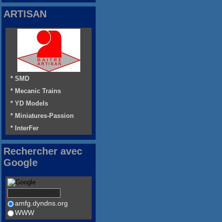
ARTISAN
* SMD
* Mecanic Trains
* YD Models
* Miniatures-Passion
* InterFer
Rechercher avec
Google
amfg.dyndns.org
WWW