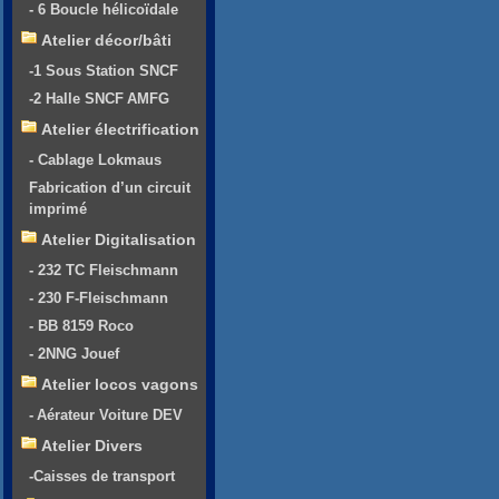
- 6 Boucle hélicoïdale
Atelier décor/bâti
-1 Sous Station SNCF
-2 Halle SNCF AMFG
Atelier électrification
- Cablage Lokmaus
Fabrication d’un circuit
imprimé
Atelier Digitalisation
- 232 TC Fleischmann
- 230 F-Fleischmann
- BB 8159 Roco
- 2NNG Jouef
Atelier locos vagons
- Aérateur Voiture DEV
Atelier Divers
-Caisses de transport