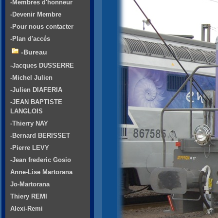
-Membres d'honneur
-Devenir Membre
-Pour nous contacter
-Plan d'accés
-Bureau
-Jacques DUSSERRE
-Michel Julien
-Julien DIAFERIA
-JEAN BAPTISTE
LANGLOIS
-Thierry NAY
-Bernard BERISSET
-Pierre LEVY
-Jean frederic Gosio
Anne-Lise Martorana
Jo-Martorana
Thiery REMI
Alexi-Remi