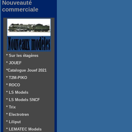
Nouveauté
commerciale
* Sur les étagères
* JOUEF
*Catalogue Jouef 2021
* T2M-PIKO
* ROCO
* LS Models
* LS Models SNCF
* Trix
* Electrotren
* Liliput
* LEMATEC Models