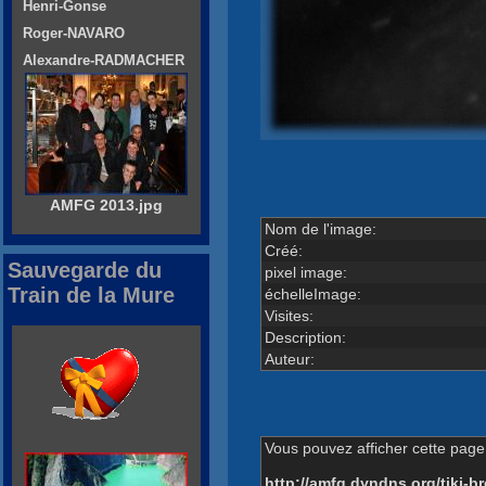
Henri-Gonse
Roger-NAVARO
Alexandre-RADMACHER
AMFG 2013.jpg
Nom de l'image:
Créé:
Sauvegarde du
pixel image:
Train de la Mure
échelleImage:
Visites:
Description:
Auteur:
Vous pouvez afficher cette page 
http://amfg.dyndns.org/tiki