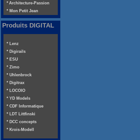
* Architecture-Passion
* Mon Petit Jean
Produits DIGITAL
* Lenz
* Digirails
* ESU
* Zimo
* Uhlenbrock
* Digitrax
* LOCOIO
* YD Models
* CDF Informatique
* LDT Littfinski
* DCC concepts
* Krois-Modell