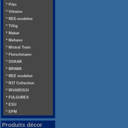
* Piko
* Vitrains
* REE-modeles
* Tillig
* Mabar
* Mehano
* Mistral Train
* Fleischmann
* OSKAR
* BRAWA
* REE modeles
* R37 Collection
* RIVAROSSI
* FULGUREX
* ESU
* EPM
Produits décor