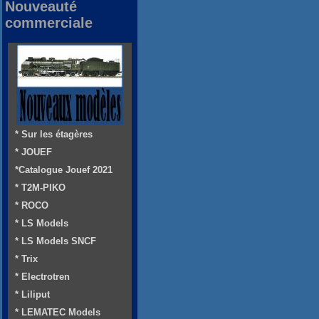
Nouveauté
commerciale
* Sur les étagères
* JOUEF
*Catalogue Jouef 2021
* T2M-PIKO
* ROCO
* LS Models
* LS Models SNCF
* Trix
* Electrotren
* Liliput
* LEMATEC Models