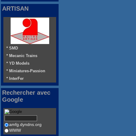
ARTISAN
* SMD
* Mecanic Trains
* YD Models
* Miniatures-Passion
* InterFer
Rechercher avec
Google
amfg.dyndns.org
WWW