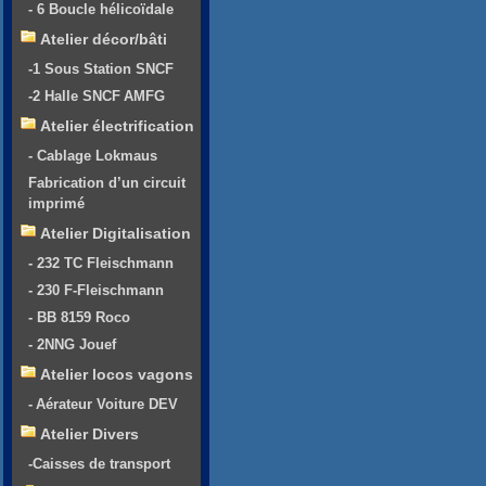
- 6 Boucle hélicoïdale
Atelier décor/bâti
-1 Sous Station SNCF
-2 Halle SNCF AMFG
Atelier électrification
- Cablage Lokmaus
Fabrication d’un circuit
imprimé
Atelier Digitalisation
- 232 TC Fleischmann
- 230 F-Fleischmann
- BB 8159 Roco
- 2NNG Jouef
Atelier locos vagons
- Aérateur Voiture DEV
Atelier Divers
-Caisses de transport