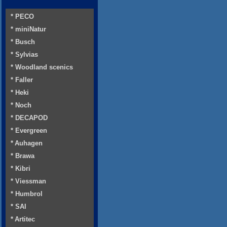
* PECO
* miniNatur
* Busch
* Sylvias
* Woodland scenics
* Faller
* Heki
* Noch
* DECAPOD
* Evergreen
* Auhagen
* Brawa
* Kibri
* Viessman
* Humbrol
* SAI
* Artitec