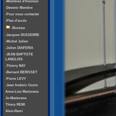
-Membres d'honneur
-Devenir Membre
-Pour nous contacter
-Plan d'accés
-Bureau
-Jacques DUSSERRE
-Michel Julien
-Julien DIAFERIA
-JEAN BAPTISTE
LANGLOIS
-Thierry NAY
-Bernard BERISSET
-Pierre LEVY
-Jean frederic Gosio
Anne-Lise Martorana
Jo-Martorana
Thiery REMI
Alexi-Remi