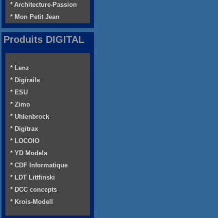
* Architecture-Passion
* Mon Petit Jean
Produits DIGITAL
* Lenz
* Digirails
* ESU
* Zimo
* Uhlenbrock
* Digitrax
* LOCOIO
* YD Models
* CDF Informatique
* LDT Littfinski
* DCC concepts
* Krois-Modell