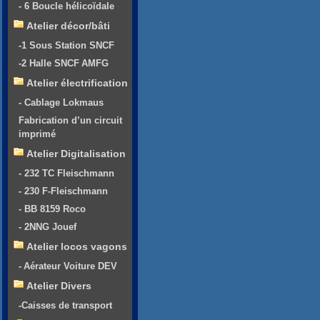
- 6 Boucle hélicoïdale
Atelier décor/bâti
-1 Sous Station SNCF
-2 Halle SNCF AMFG
Atelier électrification
- Cablage Lokmaus
Fabrication d’un circuit
imprimé
Atelier Digitalisation
- 232 TC Fleischmann
- 230 F-Fleischmann
- BB 8159 Roco
- 2NNG Jouef
Atelier locos vagons
- Aérateur Voiture DEV
Atelier Divers
-Caisses de transport