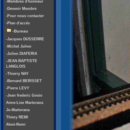
-Membres d'honneur
-Devenir Membre
-Pour nous contacter
-Plan d'accés
-Bureau
-Jacques DUSSERRE
-Michel Julien
-Julien DIAFERIA
-JEAN BAPTISTE
LANGLOIS
-Thierry NAY
-Bernard BERISSET
-Pierre LEVY
-Jean frederic Gosio
Anne-Lise Martorana
Jo-Martorana
Thiery REMI
Alexi-Remi