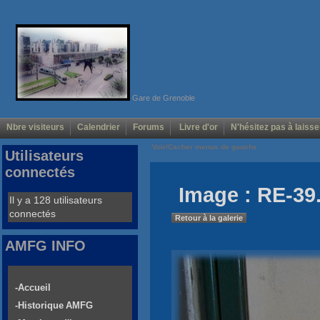
Gare de Grenoble
Nbre visiteurs
Calendrier
Forums
Livre d'or
N'hésitez pas à laisse
Voir/Cacher menus de gauche
Utilisateurs
connectés
Image : RE-39
Il y a 128 utilisateurs
connectés
Retour à la galerie
AMFG INFO
-Accueil
-Historique AMFG