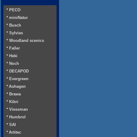
* PECO
* miniNatur
* Busch
* Sylvias
* Woodland scenics
* Faller
* Heki
* Noch
* DECAPOD
* Evergreen
* Auhagen
* Brawa
* Kibri
* Viessman
* Humbrol
* SAI
* Artitec