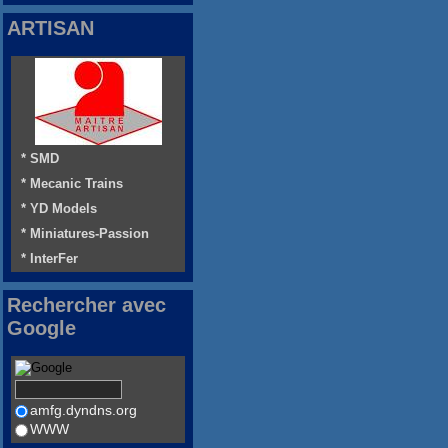
ARTISAN
* SMD
* Mecanic Trains
* YD Models
* Miniatures-Passion
* InterFer
Rechercher avec
Google
amfg.dyndns.org
WWW