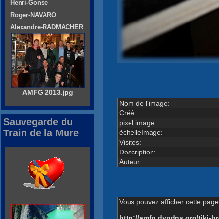
Henri-Gonse
Roger-NAVARO
Alexandre-RADMACHER
AMFG 2013.jpg
Nom de l'image:
Créé:
Sauvegarde du
pixel image:
Train de la Mure
échelleImage:
Visites:
Description:
Auteur:
Vous pouvez afficher cette page 
http://amfg.dyndns.org/tiki