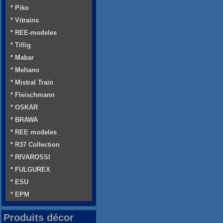
* Piko
* Vitrains
* REE-modeles
* Tillig
* Mabar
* Mehano
* Mistral Train
* Fleischmann
* OSKAR
* BRAWA
* REE modeles
* R37 Collection
* RIVAROSSI
* FULGUREX
* ESU
* EPM
Produits décor