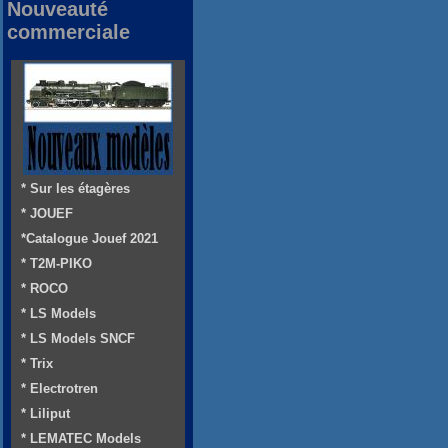
Nouveauté
commerciale
* Sur les étagères
* JOUEF
*Catalogue Jouef 2021
* T2M-PIKO
* ROCO
* LS Models
* LS Models SNCF
* Trix
* Electrotren
* Liliput
* LEMATEC Models