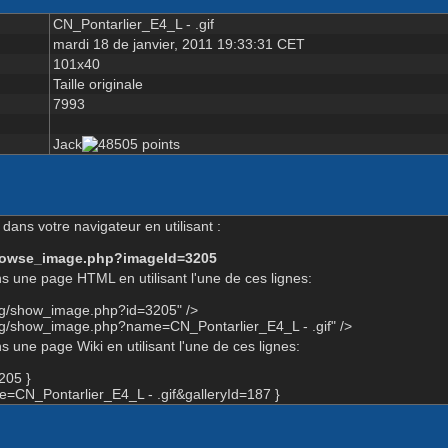
CN_Pontarlier_E4_L - .gif
mardi 18 de janvier, 2011 19:33:31 CET
101x40
Taille originale
7993
Jack
dans votre navigateur en utilisant :
-browse_image.php?imageId=3205
s une page HTML en utilisant l'une de ces lignes:
org/show_image.php?id=3205" />
rg/show_image.php?name=CN_Pontarlier_E4_L - .gif" />
 une page Wiki en utilisant l'une de ces lignes:
205 }
CN_Pontarlier_E4_L - .gif&galleryId=187 }