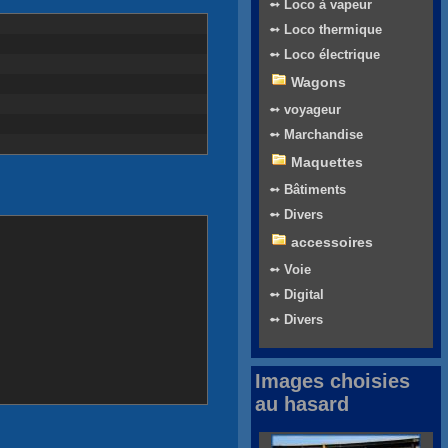
➻ Loco à vapeur
➻ Loco thermique
➻ Loco électrique
Wagons
➻ voyageur
➻ Marchandise
Maquettes
➻ Bâtiments
➻ Divers
accessoires
➻ Voie
➻ Digital
➻ Divers
Images choisies
au hasard