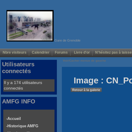
Gare de Grenoble
Nbre visiteurs
Calendrier
Forums
Livre d'or
N'hésitez pas à laisse
Voir/Cacher menus de gauche
Utilisateurs
connectés
Image : CN_Pon
Il y a 174 utilisateurs
connectés
Retour à la galerie
AMFG INFO
-Accueil
-Historique AMFG