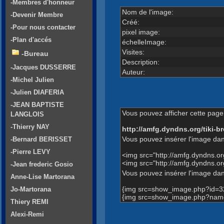
-Membres d'honneur
Nom de l'image:
-Devenir Membre
Créé:
-Pour nous contacter
pixel image:
-Plan d'accés
échelleImage:
Visites:
-Bureau
Description:
-Jacques DUSSERRE
Auteur:
-Michel Julien
-Julien DIAFERIA
-JEAN BAPTISTE
Vous pouvez afficher cette page 
LANGLOIS
-Thierry NAY
http://amfg.dyndns.org/tiki
Vous pouvez insérer l'image dan
-Bernard BERISSET
-Pierre LEVY
<img src="http://amfg.dyndns.
<img src="http://amfg.dyndns.o
-Jean frederic Gosio
Vous pouvez insérer l'image dans
Anne-Lise Martorana
{img src=show_image.php?id=3
Jo-Martorana
{img src=show_image.php?name=
Thiery REMI
Alexi-Remi