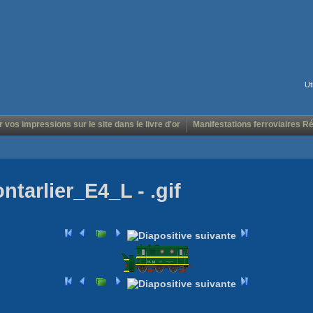
Ut
r vos impressions sur le site dans le livre d'or
Manifestations ferroviaires R
tarlier_E4_L - .gif