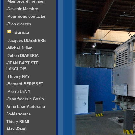
-Membres d'honneur
-Devenir Membre
-Pour nous contacter
-Plan d'accés
-Bureau
-Jacques DUSSERRE
-Michel Julien
-Julien DIAFERIA
-JEAN BAPTISTE
LANGLOIS
-Thierry NAY
-Bernard BERISSET
-Pierre LEVY
-Jean frederic Gosio
Anne-Lise Martorana
Jo-Martorana
Thiery REMI
Alexi-Remi