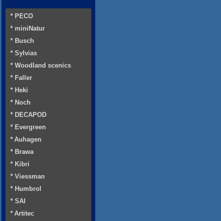
* PECO
* miniNatur
* Busch
* Sylvias
* Woodland scenics
* Faller
* Heki
* Noch
* DECAPOD
* Evergreen
* Auhagen
* Brawa
* Kibri
* Viessman
* Humbrol
* SAI
* Artitec