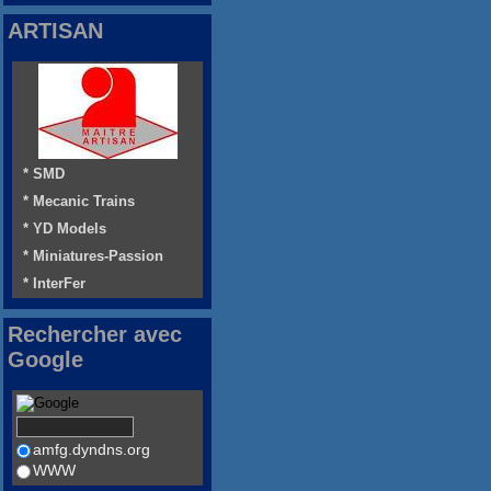
ARTISAN
* SMD
* Mecanic Trains
* YD Models
* Miniatures-Passion
* InterFer
Rechercher avec
Google
amfg.dyndns.org
WWW