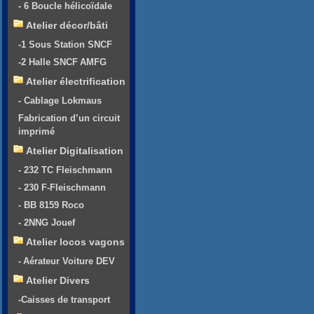
- 6 Boucle hélicoïdale
Atelier décor/bâti
-1 Sous Station SNCF
-2 Halle SNCF AMFG
Atelier électrification
- Cablage Lokmaus
Fabrication d’un circuit
imprimé
Atelier Digitalisation
- 232 TC Fleischmann
- 230 F-Fleischmann
- BB 8159 Roco
- 2NNG Jouef
Atelier locos vagons
- Aérateur Voiture DEV
Atelier Divers
-Caisses de transport