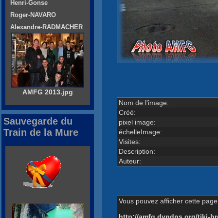
Henri-Gonse
Roger-NAVARO
Alexandre-RADMACHER
AMFG 2013.jpg
Nom de l'image:
Créé:
Sauvegarde du
pixel image:
Train de la Mure
échelleImage:
Visites:
Description:
Auteur:
Vous pouvez afficher cette page 
http://amfg.dyndns.org/tiki