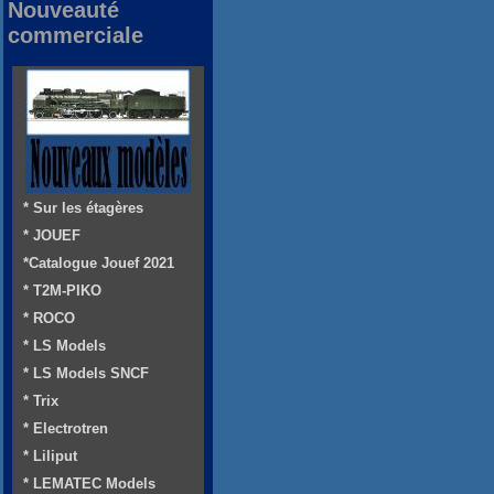
Nouveauté
commerciale
* Sur les étagères
* JOUEF
*Catalogue Jouef 2021
* T2M-PIKO
* ROCO
* LS Models
* LS Models SNCF
* Trix
* Electrotren
* Liliput
* LEMATEC Models