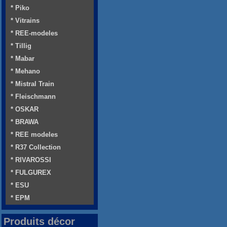
* Piko
* Vitrains
* REE-modeles
* Tillig
* Mabar
* Mehano
* Mistral Train
* Fleischmann
* OSKAR
* BRAWA
* REE modeles
* R37 Collection
* RIVAROSSI
* FULGUREX
* ESU
* EPM
Produits décor