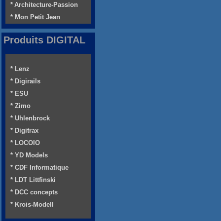
* Architecture-Passion
* Mon Petit Jean
Produits DIGITAL
* Lenz
* Digirails
* ESU
* Zimo
* Uhlenbrock
* Digitrax
* LOCOIO
* YD Models
* CDF Informatique
* LDT Littfinski
* DCC concepts
* Krois-Modell