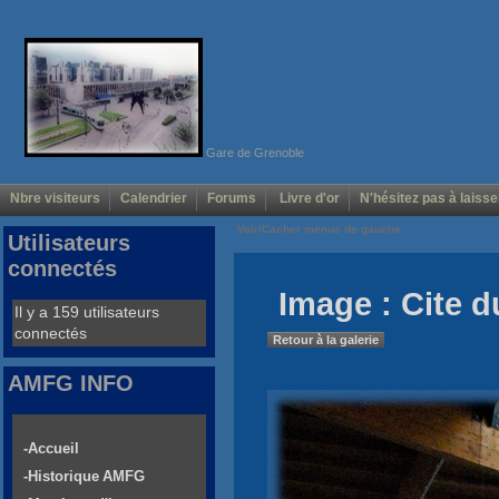
Gare de Grenoble
Nbre visiteurs
Calendrier
Forums
Livre d'or
N'hésitez pas à laisse
Voir/Cacher menus de gauche
Utilisateurs
connectés
Image : Cite d
Il y a 159 utilisateurs
connectés
Retour à la galerie
AMFG INFO
-Accueil
-Historique AMFG