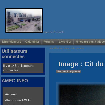
Gare de Grenoble
Nbre visiteurs
Calendrier
Forums
Livre d'or
N'hésitez pas à laisse
Voir/Cacher menus de gauche
Utilisateurs
connectés
Image : Cit du
Il y a 143 utilisateurs
connectés
Retour à la galerie
AMFG INFO
-Accueil
-Historique AMFG