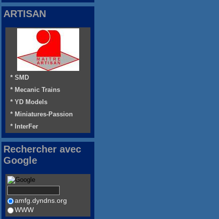
ARTISAN
* SMD
* Mecanic Trains
* YD Models
* Miniatures-Passion
* InterFer
Rechercher avec
Google
amfg.dyndns.org
WWW