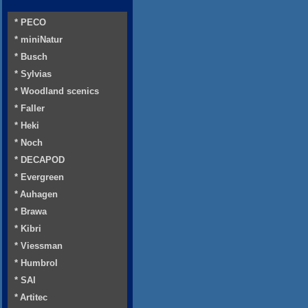
* PECO
* miniNatur
* Busch
* Sylvias
* Woodland scenics
* Faller
* Heki
* Noch
* DECAPOD
* Evergreen
* Auhagen
* Brawa
* Kibri
* Viessman
* Humbrol
* SAI
* Artitec