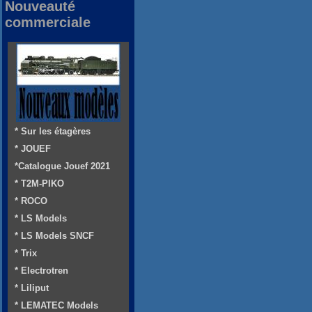
Nouveauté
commerciale
* Sur les étagères
* JOUEF
*Catalogue Jouef 2021
* T2M-PIKO
* ROCO
* LS Models
* LS Models SNCF
* Trix
* Electrotren
* Liliput
* LEMATEC Models