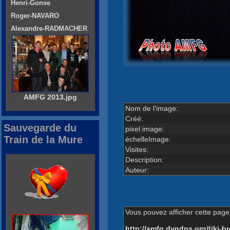
Henri-Gonse
Roger-NAVARO
Alexandre-RADMACHER
AMFG 2013.jpg
Nom de l'image:
Créé:
Sauvegarde du
pixel image:
Train de la Mure
échelleImage:
Visites:
Description:
Auteur:
Vous pouvez afficher cette page 
http://amfg.dyndns.org/tiki