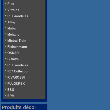
* Piko
* Vitrains
* REE-modeles
* Tillig
* Mabar
* Mehano
* Mistral Train
* Fleischmann
* OSKAR
* BRAWA
* REE modeles
* R37 Collection
* RIVAROSSI
* FULGUREX
* ESU
* EPM
Produits décor