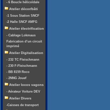
- 6 Boucle hélicoïdale
Atelier décor/bâti
-1 Sous Station SNCF
-2 Halle SNCF AMFG
Atelier électrification
- Cablage Lokmaus
Fabrication d’un circuit
imprimé
Atelier Digitalisation
- 232 TC Fleischmann
- 230 F-Fleischmann
- BB 8159 Roco
- 2NNG Jouef
Atelier locos vagons
- Aérateur Voiture DEV
Atelier Divers
-Caisses de transport