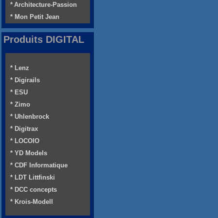
* Architecture-Passion
* Mon Petit Jean
Produits DIGITAL
* Lenz
* Digirails
* ESU
* Zimo
* Uhlenbrock
* Digitrax
* LOCOIO
* YD Models
* CDF Informatique
* LDT Littfinski
* DCC concepts
* Krois-Modell