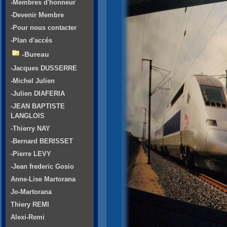
-Membres d'honneur
-Devenir Membre
-Pour nous contacter
-Plan d'accés
-Bureau
-Jacques DUSSERRE
-Michel Julien
-Julien DIAFERIA
-JEAN BAPTISTE
LANGLOIS
-Thierry NAY
-Bernard BERISSET
-Pierre LEVY
-Jean frederic Gosio
Anne-Lise Martorana
Jo-Martorana
Thiery REMI
Alexi-Remi