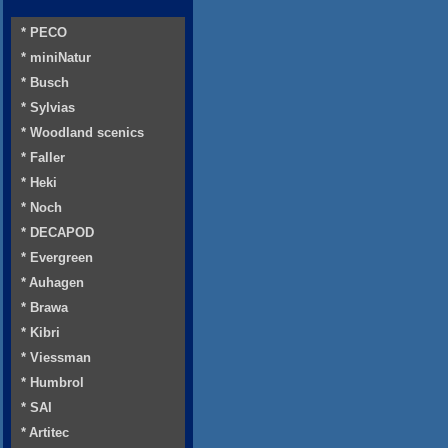
* PECO
* miniNatur
* Busch
* Sylvias
* Woodland scenics
* Faller
* Heki
* Noch
* DECAPOD
* Evergreen
* Auhagen
* Brawa
* Kibri
* Viessman
* Humbrol
* SAI
* Artitec