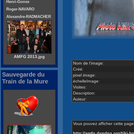
Henri-Gonse
Roger-NAVARO
Alexandre-RADMACHER
AMFG 2013.jpg
Nom de l'image:
Créé:
Sauvegarde du
pixel image:
Train de la Mure
échelleImage:
Visites:
Description:
Auteur:
Vous pouvez afficher cette page 
http://amfg.dyndns.org/tiki