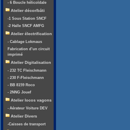
- 6 Boucle hélicoïdale
Atelier décor/bâti
-1 Sous Station SNCF
-2 Halle SNCF AMFG
Atelier électrification
- Cablage Lokmaus
Fabrication d’un circuit
imprimé
Atelier Digitalisation
- 232 TC Fleischmann
- 230 F-Fleischmann
- BB 8159 Roco
- 2NNG Jouef
Atelier locos vagons
- Aérateur Voiture DEV
Atelier Divers
-Caisses de transport