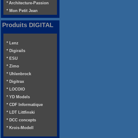
* Architecture-Passion
* Mon Petit Jean
Produits DIGITAL
* Lenz
* Digirails
* ESU
* Zimo
* Uhlenbrock
* Digitrax
* LOCOIO
* YD Models
* CDF Informatique
* LDT Littfinski
* DCC concepts
* Krois-Modell