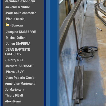
-Membres d'honneur
-Devenir Membre
-Pour nous contacter
-Plan d'accés
-Bureau
-Jacques DUSSERRE
-Michel Julien
-Julien DIAFERIA
-JEAN BAPTISTE
LANGLOIS
-Thierry NAY
-Bernard BERISSET
-Pierre LEVY
-Jean frederic Gosio
Anne-Lise Martorana
Jo-Martorana
Thiery REMI
Alexi-Remi