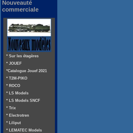
Nouveauté
commerciale
* Sur les étagères
* JOUEF
*Catalogue Jouef 2021
* T2M-PIKO
* ROCO
* LS Models
* LS Models SNCF
* Trix
* Electrotren
* Liliput
* LEMATEC Models