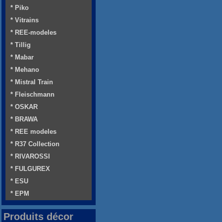
* Piko
* Vitrains
* REE-modeles
* Tillig
* Mabar
* Mehano
* Mistral Train
* Fleischmann
* OSKAR
* BRAWA
* REE modeles
* R37 Collection
* RIVAROSSI
* FULGUREX
* ESU
* EPM
Produits décor