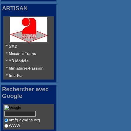
ARTISAN
* SMD
* Mecanic Trains
* YD Models
* Miniatures-Passion
* InterFer
Rechercher avec
Google
amfg.dyndns.org
WWW