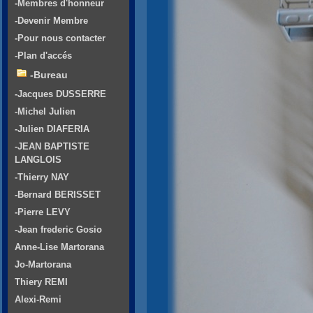
-Membres d'honneur
-Devenir Membre
-Pour nous contacter
-Plan d'accés
-Bureau
-Jacques DUSSERRE
-Michel Julien
-Julien DIAFERIA
-JEAN BAPTISTE
LANGLOIS
-Thierry NAY
-Bernard BERISSET
-Pierre LEVY
-Jean frederic Gosio
Anne-Lise Martorana
Jo-Martorana
Thiery REMI
Alexi-Remi