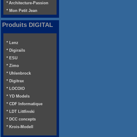
* Architecture-Passion
* Mon Petit Jean
Produits DIGITAL
* Lenz
* Digirails
* ESU
* Zimo
* Uhlenbrock
* Digitrax
* LOCOIO
* YD Models
* CDF Informatique
* LDT Littfinski
* DCC concepts
* Krois-Modell