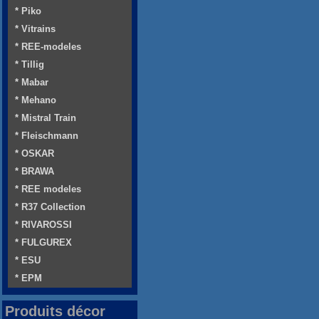
* Piko
* Vitrains
* REE-modeles
* Tillig
* Mabar
* Mehano
* Mistral Train
* Fleischmann
* OSKAR
* BRAWA
* REE modeles
* R37 Collection
* RIVAROSSI
* FULGUREX
* ESU
* EPM
Produits décor