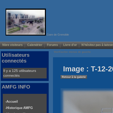
Gare de Grenoble
Nbre visiteurs
Calendrier
Forums
Livre d'or
N'hésitez pas à laisse
Voir/Cacher menus de gauche
Utilisateurs
connectés
Image : T-12-2
Il y a 125 utilisateurs
connectés
Retour à la galerie
AMFG INFO
-Accueil
-Historique AMFG