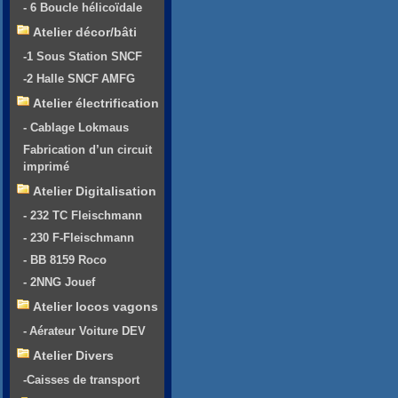
- 6 Boucle hélicoïdale
Atelier décor/bâti
-1 Sous Station SNCF
-2 Halle SNCF AMFG
Atelier électrification
- Cablage Lokmaus
Fabrication d’un circuit
imprimé
Atelier Digitalisation
- 232 TC Fleischmann
- 230 F-Fleischmann
- BB 8159 Roco
- 2NNG Jouef
Atelier locos vagons
- Aérateur Voiture DEV
Atelier Divers
-Caisses de transport