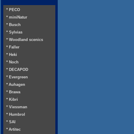
* PECO
* miniNatur
* Busch
* Sylvias
* Woodland scenics
* Faller
* Heki
* Noch
* DECAPOD
* Evergreen
* Auhagen
* Brawa
* Kibri
* Viessman
* Humbrol
* SAI
* Artitec