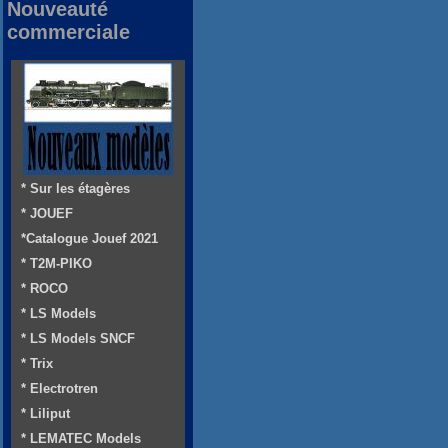
Nouveauté
commerciale
* Sur les étagères
* JOUEF
*Catalogue Jouef 2021
* T2M-PIKO
* ROCO
* LS Models
* LS Models SNCF
* Trix
* Electrotren
* Liliput
* LEMATEC Models