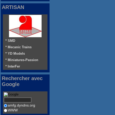
ARTISAN
* SMD
* Mecanic Trains
* YD Models
* Miniatures-Passion
* InterFer
Rechercher avec
Google
amfg.dyndns.org
WWW