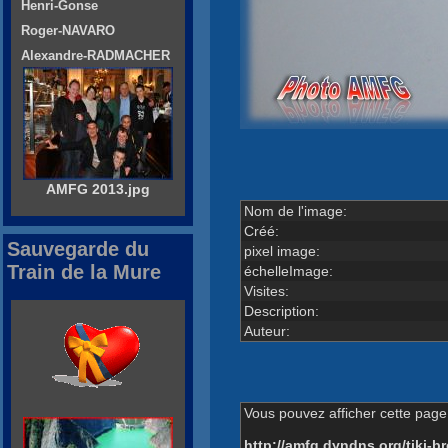
Henri-Gonse
Roger-NAVARO
Alexandre-RADMACHER
AMFG 2013.jpg
Nom de l'image:
Créé:
Sauvegarde du
pixel image:
Train de la Mure
échelleImage:
Visites:
Description:
Auteur:
Vous pouvez afficher cette page 
http://amfg.dyndns.org/tiki