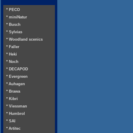
* PECO
* miniNatur
* Busch
* Sylvias
* Woodland scenics
* Faller
* Heki
* Noch
* DECAPOD
* Evergreen
* Auhagen
* Brawa
* Kibri
* Viessman
* Humbrol
* SAI
* Artitec