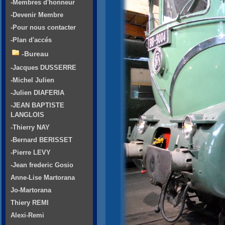
-Membres d'honneur
-Devenir Membre
-Pour nous contacter
-Plan d'accés
-Bureau
-Jacques DUSSERRE
-Michel Julien
-Julien DIAFERIA
-JEAN BAPTISTE
LANGLOIS
-Thierry NAY
-Bernard BERISSET
-Pierre LEVY
-Jean frederic Gosio
Anne-Lise Martorana
Jo-Martorana
Thiery REMI
Alexi-Remi