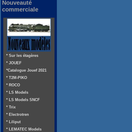
Nouveauté
commerciale
* Sur les étagères
* JOUEF
*Catalogue Jouef 2021
* T2M-PIKO
* ROCO
* LS Models
* LS Models SNCF
* Trix
* Electrotren
* Liliput
* LEMATEC Models