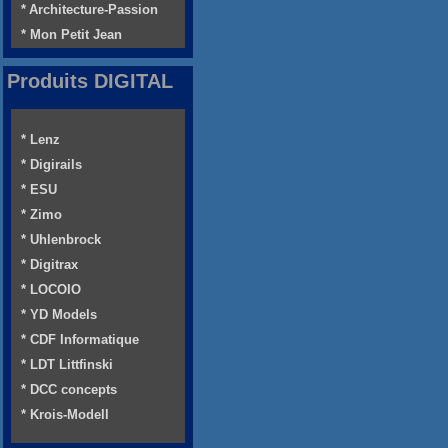
* Architecture-Passion
* Mon Petit Jean
Produits DIGITAL
* Lenz
* Digirails
* ESU
* Zimo
* Uhlenbrock
* Digitrax
* LOCOIO
* YD Models
* CDF Informatique
* LDT Littfinski
* DCC concepts
* Krois-Modell