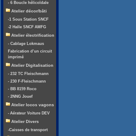
- 6 Boucle hélicoïdale
Atelier décor/bâti
-1 Sous Station SNCF
-2 Halle SNCF AMFG
Atelier électrification
- Cablage Lokmaus
Fabrication d’un circuit
imprimé
Atelier Digitalisation
- 232 TC Fleischmann
- 230 F-Fleischmann
- BB 8159 Roco
- 2NNG Jouef
Atelier locos vagons
- Aérateur Voiture DEV
Atelier Divers
-Caisses de transport