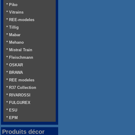
* Piko
* Vitrains
* REE-modeles
* Tillig
* Mabar
* Mehano
* Mistral Train
* Fleischmann
* OSKAR
* BRAWA
* REE modeles
* R37 Collection
* RIVAROSSI
* FULGUREX
* ESU
* EPM
Produits décor