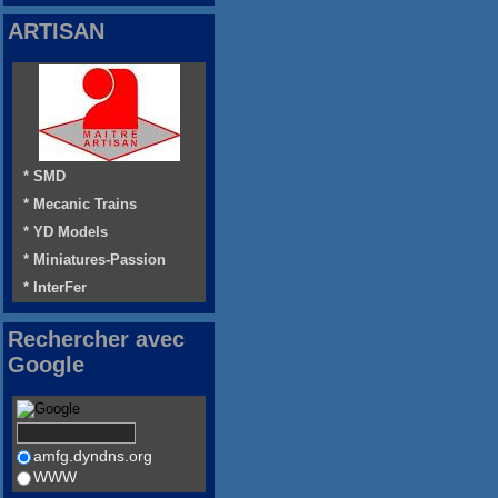
ARTISAN
* SMD
* Mecanic Trains
* YD Models
* Miniatures-Passion
* InterFer
Rechercher avec
Google
amfg.dyndns.org
WWW