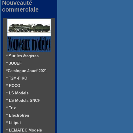
Nouveauté
commerciale
* Sur les étagères
* JOUEF
*Catalogue Jouef 2021
* T2M-PIKO
* ROCO
* LS Models
* LS Models SNCF
* Trix
* Electrotren
* Liliput
* LEMATEC Models