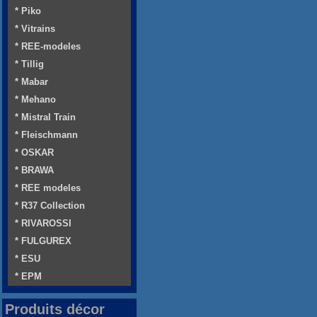
* Piko
* Vitrains
* REE-modeles
* Tillig
* Mabar
* Mehano
* Mistral Train
* Fleischmann
* OSKAR
* BRAWA
* REE modeles
* R37 Collection
* RIVAROSSI
* FULGUREX
* ESU
* EPM
Produits décor