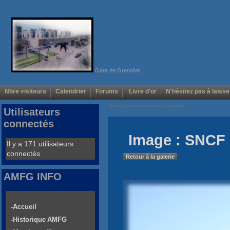
Gare de Grenoble
Nbre visiteurs
Calendrier
Forums
Livre d'or
N'hésitez pas à laisse
Voir/Cacher menus de gauche
Utilisateurs
connectés
Image : SNCF 
Il y a 171 utilisateurs
connectés
Retour à la galerie
AMFG INFO
-Accueil
-Historique AMFG