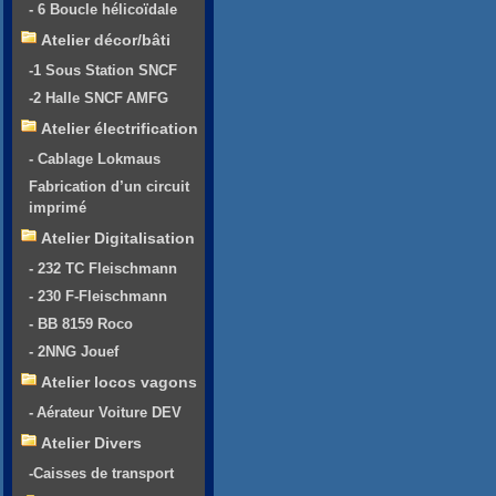
- 6 Boucle hélicoïdale
Atelier décor/bâti
-1 Sous Station SNCF
-2 Halle SNCF AMFG
Atelier électrification
- Cablage Lokmaus
Fabrication d’un circuit
imprimé
Atelier Digitalisation
- 232 TC Fleischmann
- 230 F-Fleischmann
- BB 8159 Roco
- 2NNG Jouef
Atelier locos vagons
- Aérateur Voiture DEV
Atelier Divers
-Caisses de transport