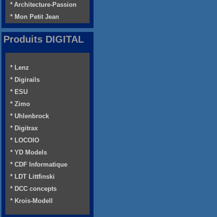
* Architecture-Passion
* Mon Petit Jean
Produits DIGITAL
* Lenz
* Digirails
* ESU
* Zimo
* Uhlenbrock
* Digitrax
* LOCOIO
* YD Models
* CDF Informatique
* LDT Littfinski
* DCC concepts
* Krois-Modell