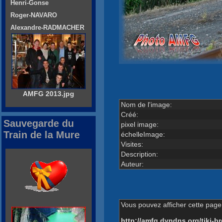
Henri-Gonse
Roger-NAVARO
Alexandre-RADMACHER
AMFG 2013.jpg
Nom de l'image:
Créé:
Sauvegarde du
pixel image:
Train de la Mure
échelleImage:
Visites:
Description:
Auteur:
Vous pouvez afficher cette page 
http://amfg.dyndns.org/tiki