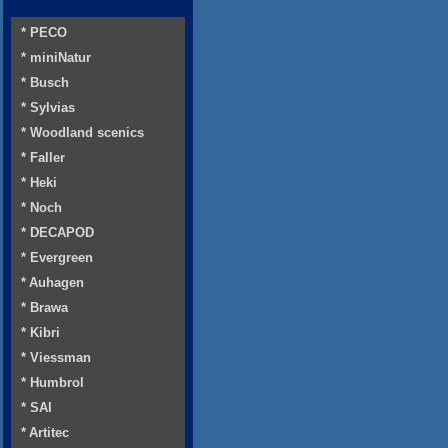
* PECO
* miniNatur
* Busch
* Sylvias
* Woodland scenics
* Faller
* Heki
* Noch
* DECAPOD
* Evergreen
* Auhagen
* Brawa
* Kibri
* Viessman
* Humbrol
* SAI
* Artitec