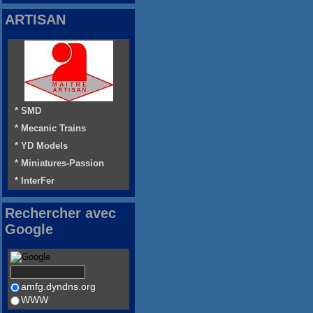
ARTISAN
* SMD
* Mecanic Trains
* YD Models
* Miniatures-Passion
* InterFer
Rechercher avec
Google
amfg.dyndns.org
WWW