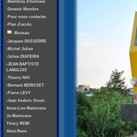
-Membres d'honneur
-Devenir Membre
-Pour nous contacter
-Plan d'accés
-Bureau
-Jacques DUSSERRE
-Michel Julien
-Julien DIAFERIA
-JEAN BAPTISTE
LANGLOIS
-Thierry NAY
-Bernard BERISSET
-Pierre LEVY
-Jean frederic Gosio
Anne-Lise Martorana
Jo-Martorana
Thiery REMI
Alexi-Remi