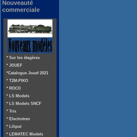
Nouveauté
commerciale
* Sur les étagères
* JOUEF
*Catalogue Jouef 2021
* T2M-PIKO
* ROCO
* LS Models
* LS Models SNCF
* Trix
* Electrotren
* Liliput
* LEMATEC Models