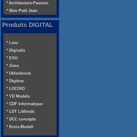
* Architecture-Passion
* Mon Petit Jean
Produits DIGITAL
* Lenz
* Digirails
* ESU
* Zimo
* Uhlenbrock
* Digitrax
* LOCOIO
* YD Models
* CDF Informatique
* LDT Littfinski
* DCC concepts
* Krois-Modell