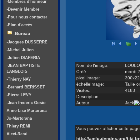
-Membres d'honneur
-Devenir Membre
-Pour nous contacter
-Plan d'accés
-Bureau
-Jacques DUSSERRE
-Michel Julien
-Julien DIAFERIA
Nom de l'image:
LOULO
-JEAN BAPTISTE
Créé:
mardi 2
LANGLOIS
pixel image:
300x22
-Thierry NAY
échelleImage:
Taille o
-Bernard BERISSET
Visites:
4183
-Pierre LEVY
Description:
Auteur:
Jack
-Jean frederic Gosio
Anne-Lise Martorana
Jo-Martorana
Thiery REMI
Vous pouvez afficher cette page 
Alexi-Remi
http://amfg.dyndns.org/tiki