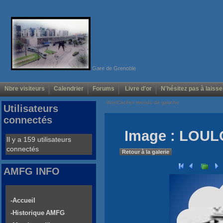
Gare de Grenoble
Nbre visiteurs
Calendrier
Forums
Livre d'or
N'hésitez pas à laisse
Voir/Cacher menus de gauche
Utilisateurs
connectés
Image : LOUL
Il y a 159 utilisateurs
connectés
Retour à la galerie
AMFG INFO
-Accueil
-Historique AMFG