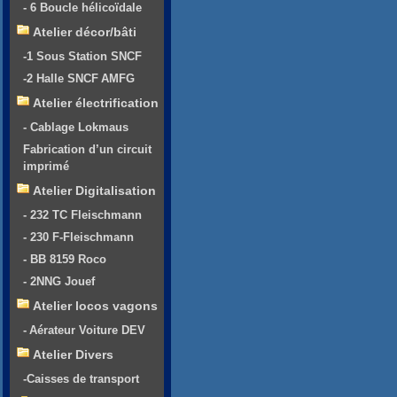
- 6 Boucle hélicoïdale
Atelier décor/bâti
-1 Sous Station SNCF
-2 Halle SNCF AMFG
Atelier électrification
- Cablage Lokmaus
Fabrication d’un circuit
imprimé
Atelier Digitalisation
- 232 TC Fleischmann
- 230 F-Fleischmann
- BB 8159 Roco
- 2NNG Jouef
Atelier locos vagons
- Aérateur Voiture DEV
Atelier Divers
-Caisses de transport