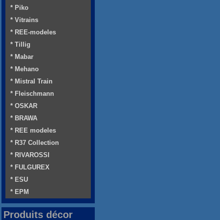
* Piko
* Vitrains
* REE-modeles
* Tillig
* Mabar
* Mehano
* Mistral Train
* Fleischmann
* OSKAR
* BRAWA
* REE modeles
* R37 Collection
* RIVAROSSI
* FULGUREX
* ESU
* EPM
Produits décor