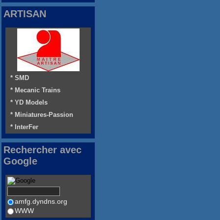
ARTISAN
* SMD
* Mecanic Trains
* YD Models
* Miniatures-Passion
* InterFer
Rechercher avec
Google
amfg.dyndns.org
WWW