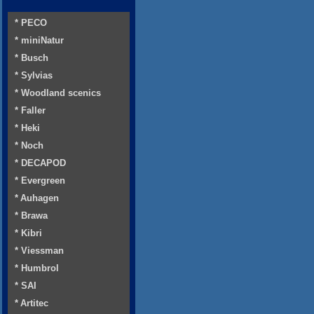
* PECO
* miniNatur
* Busch
* Sylvias
* Woodland scenics
* Faller
* Heki
* Noch
* DECAPOD
* Evergreen
* Auhagen
* Brawa
* Kibri
* Viessman
* Humbrol
* SAI
* Artitec