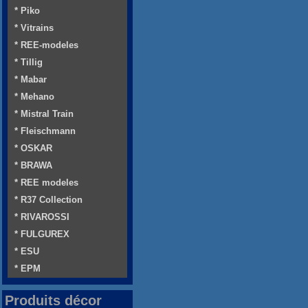
* Piko
* Vitrains
* REE-modeles
* Tillig
* Mabar
* Mehano
* Mistral Train
* Fleischmann
* OSKAR
* BRAWA
* REE modeles
* R37 Collection
* RIVAROSSI
* FULGUREX
* ESU
* EPM
Produits décor