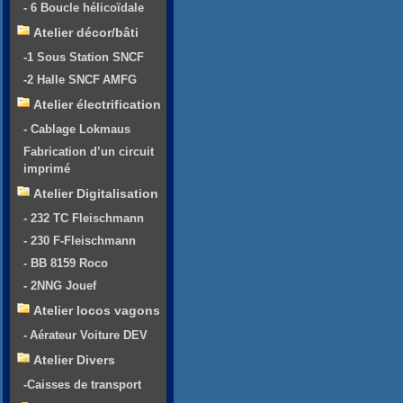
- 6 Boucle hélicoïdale
Atelier décor/bâti
-1 Sous Station SNCF
-2 Halle SNCF AMFG
Atelier électrification
- Cablage Lokmaus
Fabrication d’un circuit
imprimé
Atelier Digitalisation
- 232 TC Fleischmann
- 230 F-Fleischmann
- BB 8159 Roco
- 2NNG Jouef
Atelier locos vagons
- Aérateur Voiture DEV
Atelier Divers
-Caisses de transport