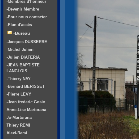
-Membres d'honneur
-Devenir Membre
-Pour nous contacter
-Plan d'accés
-Bureau
-Jacques DUSSERRE
-Michel Julien
-Julien DIAFERIA
-JEAN BAPTISTE
LANGLOIS
-Thierry NAY
-Bernard BERISSET
-Pierre LEVY
-Jean frederic Gosio
Anne-Lise Martorana
Jo-Martorana
Thiery REMI
Alexi-Remi