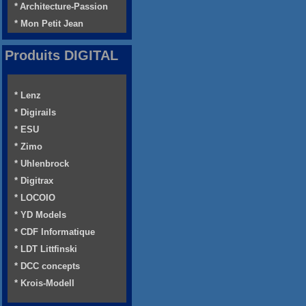
* Architecture-Passion
* Mon Petit Jean
Produits DIGITAL
* Lenz
* Digirails
* ESU
* Zimo
* Uhlenbrock
* Digitrax
* LOCOIO
* YD Models
* CDF Informatique
* LDT Littfinski
* DCC concepts
* Krois-Modell