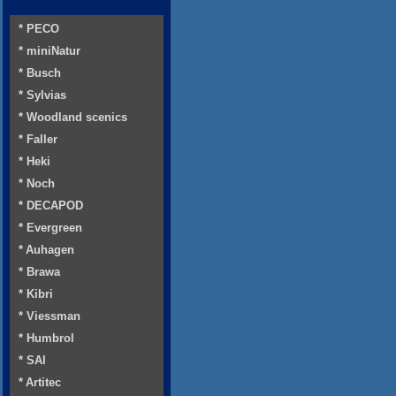
* PECO
* miniNatur
* Busch
* Sylvias
* Woodland scenics
* Faller
* Heki
* Noch
* DECAPOD
* Evergreen
* Auhagen
* Brawa
* Kibri
* Viessman
* Humbrol
* SAI
* Artitec