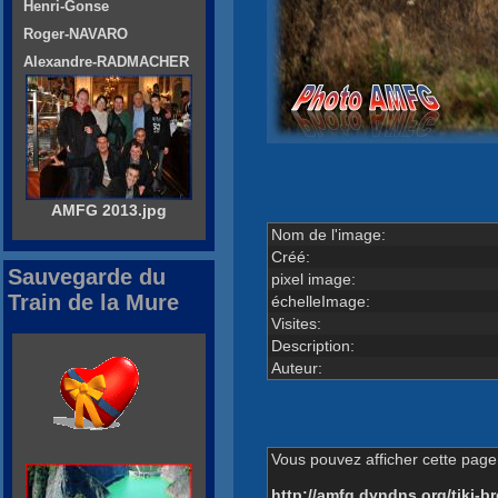
Henri-Gonse
Roger-NAVARO
Alexandre-RADMACHER
AMFG 2013.jpg
Nom de l'image:
Créé:
Sauvegarde du
pixel image:
Train de la Mure
échelleImage:
Visites:
Description:
Auteur:
Vous pouvez afficher cette page 
http://amfg.dyndns.org/tiki