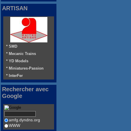
ARTISAN
* SMD
* Mecanic Trains
* YD Models
* Miniatures-Passion
* InterFer
Rechercher avec
Google
amfg.dyndns.org
WWW