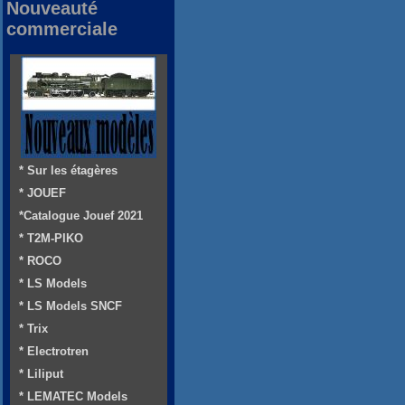
Nouveauté
commerciale
* Sur les étagères
* JOUEF
*Catalogue Jouef 2021
* T2M-PIKO
* ROCO
* LS Models
* LS Models SNCF
* Trix
* Electrotren
* Liliput
* LEMATEC Models