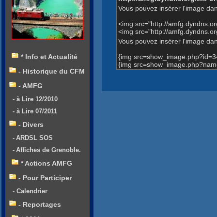
Vous pouvez insérer l'image dan
<img src="http://amfg.dyndns.
<img src="http://amfg.dyndns.
Vous pouvez insérer l'image dans
{img src=show_image.php?id=3
* Info et Actualité
{img src=show_image.php?name
- Historique du CFM
- AMFG
- à Lire 12/2010
- à Lire 07/2011
- Divers
- ARDSL SOS
- Affiches de Grenoble.
* Actions AMFG
- Pour Participer
- Calendrier
- Reportages