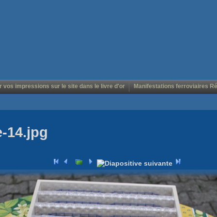
r vos impressions sur le site dans le livre d'or
Manifestations ferroviaires R
-14.jpg