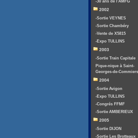
-30 ans de l'AMFG
2002
-Sortie VEYNES
-Sortie Chambéry
-Vente de X5815
-Expo TULLINS
2003
-Sortie Train Capitale
Pique-nique à Saint-
Georges-de-Commier
2004
-Sortie Avigon
-Expo TULLINS
-Congrés FFMF
-Sortie AMBERIEUX
2005
-Sortie DIJON
-Sortie Les Brotteaux