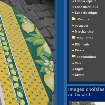
➻ Loco à vapeur
➻ Loco thermique
➻ Loco électrique
Wagons
➻ voyageur
➻ Marchandise
Maquettes
➻ Bâtiments
➻ Divers
accessoires
➻ Voie
➻ Digital
➻ Divers
Images choisies
au hasard