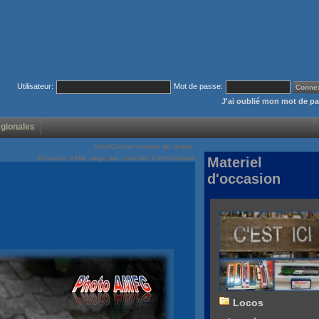
Utilisateur:
Mot de passe:
J'ai oublié mon mot de p
égionales
Voir/Cacher menus de droite
Envoyez cette page par courrier électronique
Materiel
d'occasion
Locos