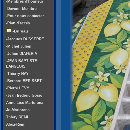
-Membres d'honneur
-Devenir Membre
-Pour nous contacter
-Plan d'accés
-Bureau
-Jacques DUSSERRE
-Michel Julien
-Julien DIAFERIA
-JEAN BAPTISTE
LANGLOIS
-Thierry NAY
-Bernard BERISSET
-Pierre LEVY
-Jean frederic Gosio
Anne-Lise Martorana
Jo-Martorana
Thiery REMI
Alexi-Remi