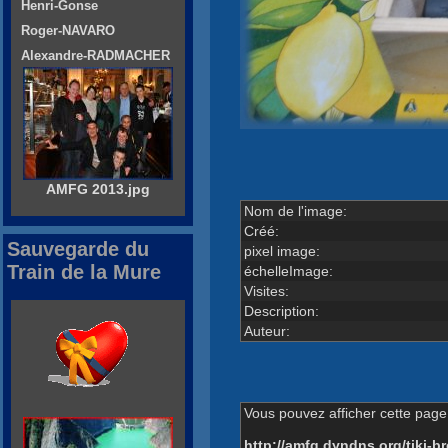
Henri-Gonse
Roger-NAVARO
Alexandre-RADMACHER
AMFG 2013.jpg
Nom de l'image:
Créé:
Sauvegarde du
pixel image:
Train de la Mure
échelleImage:
Visites:
Description:
Auteur:
Vous pouvez afficher cette page 
http://amfg.dyndns.org/tiki