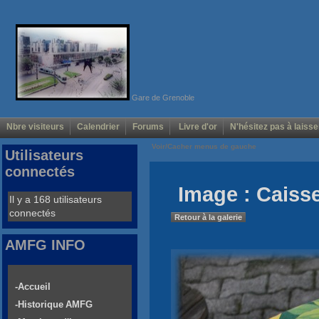
Gare de Grenoble
Nbre visiteurs
Calendrier
Forums
Livre d'or
N'hésitez pas à laisse
Voir/Cacher menus de gauche
Utilisateurs
connectés
Image : Caisse
Il y a 168 utilisateurs
connectés
Retour à la galerie
AMFG INFO
-Accueil
-Historique AMFG