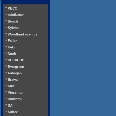
* PECO
* miniNatur
* Busch
* Sylvias
* Woodland scenics
* Faller
* Heki
* Noch
* DECAPOD
* Evergreen
* Auhagen
* Brawa
* Kibri
* Viessman
* Humbrol
* SAI
* Artitec