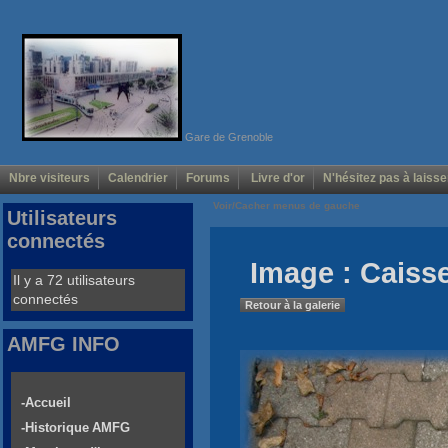
Gare de Grenoble
Nbre visiteurs
Calendrier
Forums
Livre d'or
N'hésitez pas à laisse
Voir/Cacher menus de gauche
Utilisateurs
connectés
Image : Caiss
Il y a 72 utilisateurs
connectés
Retour à la galerie
AMFG INFO
-Accueil
-Historique AMFG