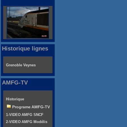
Historique lignes
Grenoble Veynes
AMFG-TV
Historique
Programe AMFG-TV
1-VIDEO AMFG SNCF
2-VIDEO AMFG Modélis