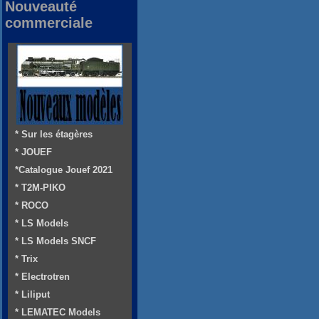
Nouveauté
commerciale
* Sur les étagères
* JOUEF
*Catalogue Jouef 2021
* T2M-PIKO
* ROCO
* LS Models
* LS Models SNCF
* Trix
* Electrotren
* Liliput
* LEMATEC Models