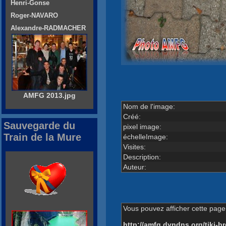
Henri-Gonse
Roger-NAVARO
Alexandre-RADMACHER
AMFG 2013.jpg
Nom de l'image:
Créé:
Sauvegarde du
pixel image:
Train de la Mure
échelleImage:
Visites:
Description:
Auteur:
Vous pouvez afficher cette page 
http://amfg.dyndns.org/tiki