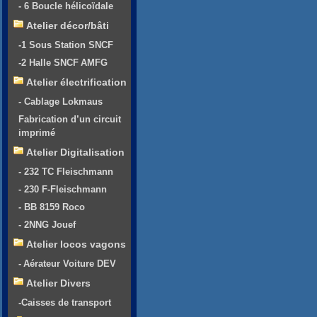
- 6 Boucle hélicoïdale
Atelier décor/bâti
-1 Sous Station SNCF
-2 Halle SNCF AMFG
Atelier électrification
- Cablage Lokmaus
Fabrication d’un circuit
imprimé
Atelier Digitalisation
- 232 TC Fleischmann
- 230 F-Fleischmann
- BB 8159 Roco
- 2NNG Jouef
Atelier locos vagons
- Aérateur Voiture DEV
Atelier Divers
-Caisses de transport