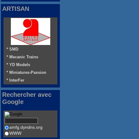
ARTISAN
* SMD
* Mecanic Trains
* YD Models
* Miniatures-Passion
* InterFer
Rechercher avec
Google
amfg.dyndns.org
WWW