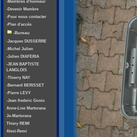
-Membres d'honneur
-Devenir Membre
-Pour nous contacter
-Plan d'accés
-Bureau
-Jacques DUSSERRE
-Michel Julien
-Julien DIAFERIA
-JEAN BAPTISTE
LANGLOIS
-Thierry NAY
-Bernard BERISSET
-Pierre LEVY
-Jean frederic Gosio
Anne-Lise Martorana
Jo-Martorana
Thiery REMI
Alexi-Remi