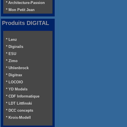
* Architecture-Passion
* Mon Petit Jean
Produits DIGITAL
* Lenz
* Digirails
* ESU
* Zimo
* Uhlenbrock
* Digitrax
* LOCOIO
* YD Models
* CDF Informatique
* LDT Littfinski
* DCC concepts
* Krois-Modell