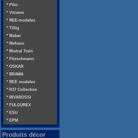
* Piko
* Vitrains
* REE-modeles
* Tillig
* Mabar
* Mehano
* Mistral Train
* Fleischmann
* OSKAR
* BRAWA
* REE modeles
* R37 Collection
* RIVAROSSI
* FULGUREX
* ESU
* EPM
Produits décor