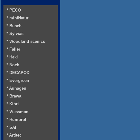
* PECO
* miniNatur
* Busch
* Sylvias
* Woodland scenics
* Faller
* Heki
* Noch
* DECAPOD
* Evergreen
* Auhagen
* Brawa
* Kibri
* Viessman
* Humbrol
* SAI
* Artitec