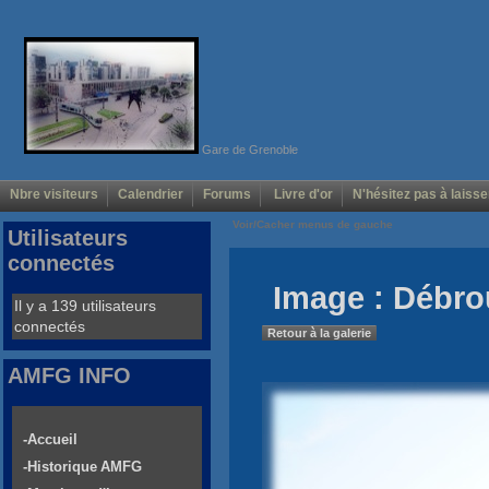
Gare de Grenoble
Nbre visiteurs
Calendrier
Forums
Livre d'or
N'hésitez pas à laisse
Voir/Cacher menus de gauche
Utilisateurs
connectés
Image : Débro
Il y a 139 utilisateurs
connectés
Retour à la galerie
AMFG INFO
-Accueil
-Historique AMFG