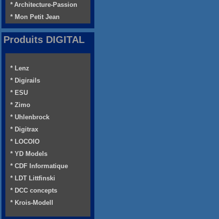
* Architecture-Passion
* Mon Petit Jean
Produits DIGITAL
* Lenz
* Digirails
* ESU
* Zimo
* Uhlenbrock
* Digitrax
* LOCOIO
* YD Models
* CDF Informatique
* LDT Littfinski
* DCC concepts
* Krois-Modell