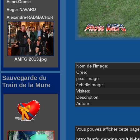
Henri-Gonse
Roger-NAVARO
Alexandre-RADMACHER
AMFG 2013.jpg
Nom de l'image:
Créé:
Sauvegarde du
pixel image:
Train de la Mure
échelleImage:
Visites:
Description:
Auteur:
Vous pouvez afficher cette page 
http://amfg.dyndns.org/tiki