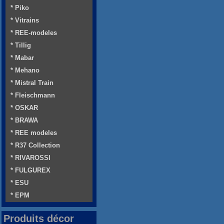
* Piko
* Vitrains
* REE-modeles
* Tillig
* Mabar
* Mehano
* Mistral Train
* Fleischmann
* OSKAR
* BRAWA
* REE modeles
* R37 Collection
* RIVAROSSI
* FULGUREX
* ESU
* EPM
Produits décor