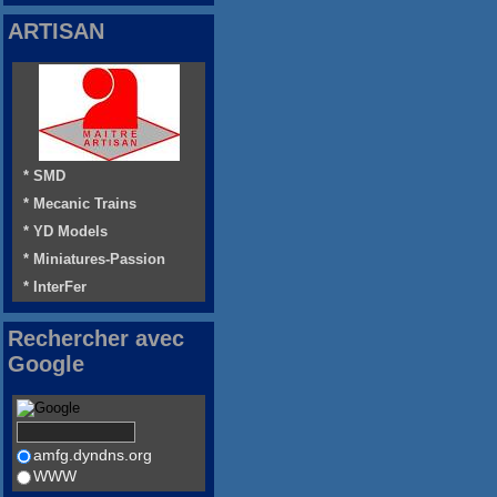
ARTISAN
* SMD
* Mecanic Trains
* YD Models
* Miniatures-Passion
* InterFer
Rechercher avec
Google
amfg.dyndns.org
WWW