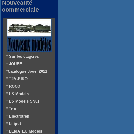
Nouveauté
commerciale
* Sur les étagères
* JOUEF
*Catalogue Jouef 2021
* T2M-PIKO
* ROCO
* LS Models
* LS Models SNCF
* Trix
* Electrotren
* Liliput
* LEMATEC Models