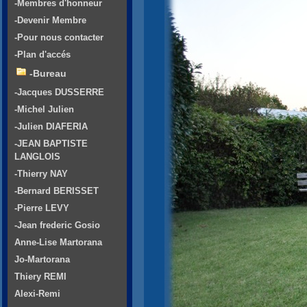
-Membres d'honneur
-Devenir Membre
-Pour nous contacter
-Plan d'accés
-Bureau
-Jacques DUSSERRE
-Michel Julien
-Julien DIAFERIA
-JEAN BAPTISTE
LANGLOIS
-Thierry NAY
-Bernard BERISSET
-Pierre LEVY
-Jean frederic Gosio
Anne-Lise Martorana
Jo-Martorana
Thiery REMI
Alexi-Remi