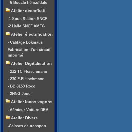
- 6 Boucle hélicoïdale
Atelier décor/bâti
-1 Sous Station SNCF
-2 Halle SNCF AMFG
Atelier électrification
- Cablage Lokmaus
Fabrication d’un circuit
imprimé
Atelier Digitalisation
- 232 TC Fleischmann
- 230 F-Fleischmann
- BB 8159 Roco
- 2NNG Jouef
Atelier locos vagons
- Aérateur Voiture DEV
Atelier Divers
-Caisses de transport