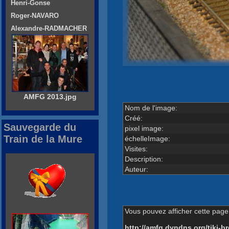
Henri-Gonse
Roger-NAVARO
Alexandre-RADMACHER
AMFG 2013.jpg
Nom de l'image:
Créé:
Sauvegarde du
pixel image:
Train de la Mure
échelleImage:
Visites:
Description:
Auteur:
Vous pouvez afficher cette page 
http://amfg.dyndns.org/tiki