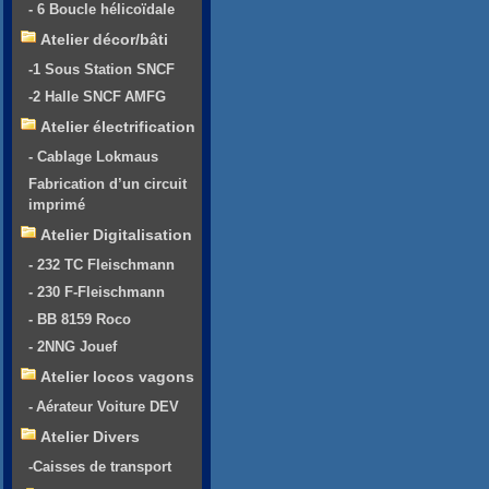
- 6 Boucle hélicoïdale
Atelier décor/bâti
-1 Sous Station SNCF
-2 Halle SNCF AMFG
Atelier électrification
- Cablage Lokmaus
Fabrication d’un circuit
imprimé
Atelier Digitalisation
- 232 TC Fleischmann
- 230 F-Fleischmann
- BB 8159 Roco
- 2NNG Jouef
Atelier locos vagons
- Aérateur Voiture DEV
Atelier Divers
-Caisses de transport