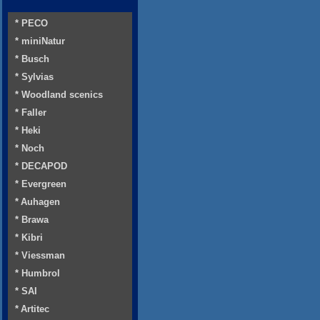
* PECO
* miniNatur
* Busch
* Sylvias
* Woodland scenics
* Faller
* Heki
* Noch
* DECAPOD
* Evergreen
* Auhagen
* Brawa
* Kibri
* Viessman
* Humbrol
* SAI
* Artitec