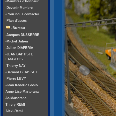
-Membres d'honneur
-Devenir Membre
-Pour nous contacter
-Plan d'accés
-Bureau
-Jacques DUSSERRE
-Michel Julien
-Julien DIAFERIA
-JEAN BAPTISTE
LANGLOIS
-Thierry NAY
-Bernard BERISSET
-Pierre LEVY
-Jean frederic Gosio
Anne-Lise Martorana
Jo-Martorana
Thiery REMI
Alexi-Remi