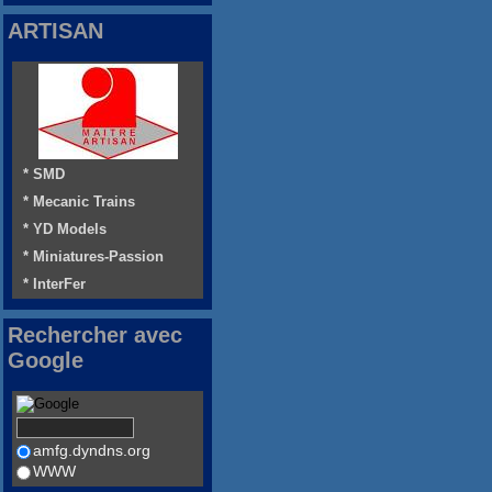
ARTISAN
* SMD
* Mecanic Trains
* YD Models
* Miniatures-Passion
* InterFer
Rechercher avec
Google
amfg.dyndns.org
WWW