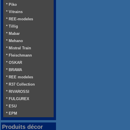
* Piko
* Vitrains
* REE-modeles
* Tillig
* Mabar
* Mehano
* Mistral Train
* Fleischmann
* OSKAR
* BRAWA
* REE modeles
* R37 Collection
* RIVAROSSI
* FULGUREX
* ESU
* EPM
Produits décor