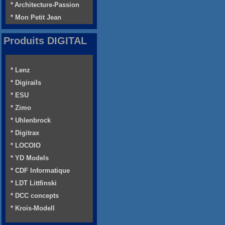
* Architecture-Passion
* Mon Petit Jean
Produits DIGITAL
* Lenz
* Digirails
* ESU
* Zimo
* Uhlenbrock
* Digitrax
* LOCOIO
* YD Models
* CDF Informatique
* LDT Littfinski
* DCC concepts
* Krois-Modell