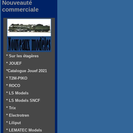
Nouveauté
commerciale
* Sur les étagères
* JOUEF
*Catalogue Jouef 2021
* T2M-PIKO
* ROCO
* LS Models
* LS Models SNCF
* Trix
* Electrotren
* Liliput
* LEMATEC Models