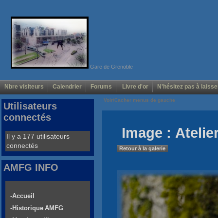
Gare de Grenoble
Nbre visiteurs
Calendrier
Forums
Livre d'or
N'hésitez pas à laisse
Voir/Cacher menus de gauche
Utilisateurs
connectés
Image : Atelie
Il y a 177 utilisateurs
connectés
Retour à la galerie
AMFG INFO
-Accueil
-Historique AMFG