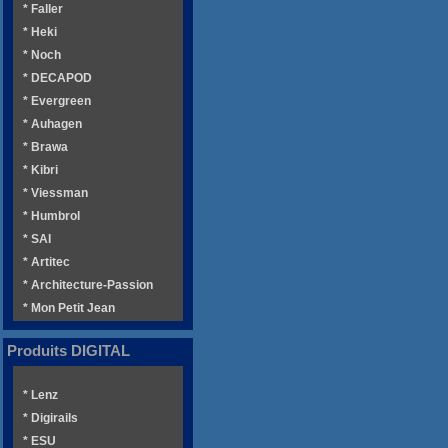
* Faller
* Heki
* Noch
* DECAPOD
* Evergreen
* Auhagen
* Brawa
* Kibri
* Viessman
* Humbrol
* SAI
* Artitec
* Architecture-Passion
* Mon Petit Jean
Produits DIGITAL
* Lenz
* Digirails
* ESU