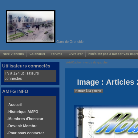
Gare de Grenoble
Nbre visiteurs
Calendrier
Forums
Livre d'or
N'hésitez pas à laisser vos impre
Voir/Cacher menus de gauche
Utilisateurs connectés
Il y a 124 utilisateurs
connectés
Image : Articles 
AMFG INFO
Retour à la galerie
-Accueil
-Historique AMFG
-Membres d'honneur
-Devenir Membre
-Pour nous contacter