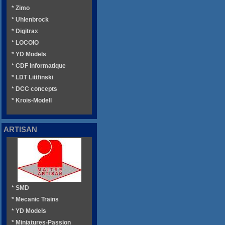
* Zimo
* Uhlenbrock
* Digitrax
* LOCOIO
* YD Models
* CDF Informatique
* LDT Littfinski
* DCC concepts
* Krois-Modell
ARTISAN
* SMD
* Mecanic Trains
* YD Models
* Miniatures-Passion