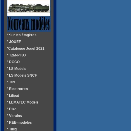
* Sur les étagères
* JOUEF
*Catalogue Jouef 2021
* T2M-PIKO
* ROCO
* LS Models
* LS Models SNCF
* Trix
* Electrotren
* Liliput
* LEMATEC Models
* Piko
* Vitrains
* REE-modeles
* Tillig