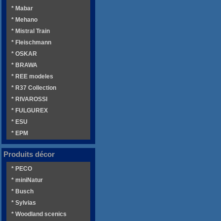
* Mabar
* Mehano
* Mistral Train
* Fleischmann
* OSKAR
* BRAWA
* REE modeles
* R37 Collection
* RIVAROSSI
* FULGUREX
* ESU
* EPM
Produits décor
* PECO
* miniNatur
* Busch
* Sylvias
* Woodland scenics