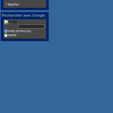
* InterFer
Rechercher avec Google
amfg.dyndns.org
WWW