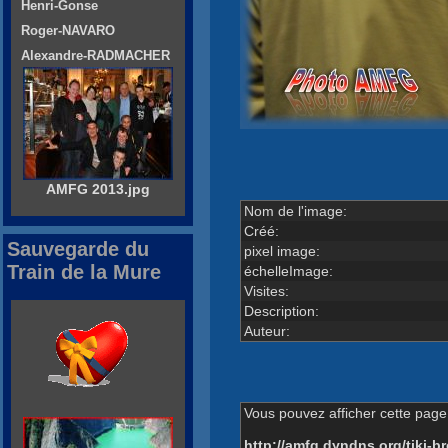
Henri-Gonse
Roger-NAVARO
Alexandre-RADMACHER
AMFG 2013.jpg
Nom de l'image:
Créé:
Sauvegarde du
pixel image:
Train de la Mure
échelleImage:
Visites:
Description:
Auteur:
Vous pouvez afficher cette page 
http://amfg.dyndns.org/tiki