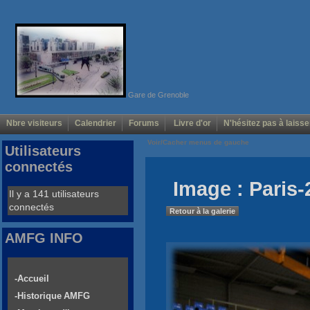
Gare de Grenoble
Nbre visiteurs
Calendrier
Forums
Livre d'or
N'hésitez pas à laisse
Voir/Cacher menus de gauche
Utilisateurs
connectés
Image : Paris-
Il y a 141 utilisateurs
connectés
Retour à la galerie
AMFG INFO
-Accueil
-Historique AMFG