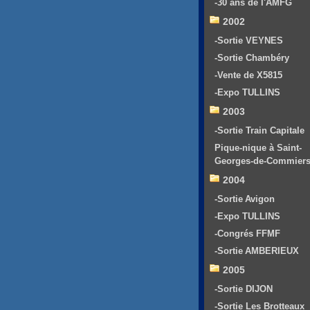
-30 ans de l'AMFG
2002
-Sortie VEYNES
-Sortie Chambéry
-Vente de X5815
-Expo TULLINS
2003
-Sortie Train Capitale
Pique-nique à Saint-
Georges-de-Commier
2004
-Sortie Avigon
-Expo TULLINS
-Congrés FFMF
-Sortie AMBERIEUX
2005
-Sortie DIJON
-Sortie Les Brotteaux