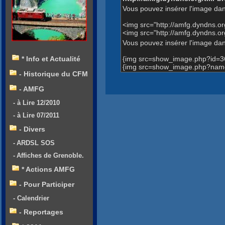
Vous pouvez insérer l'image dan
<img src="http://amfg.dyndns.
<img src="http://amfg.dyndns.
Vous pouvez insérer l'image dans
{img src=show_image.php?id=3
* Info et Actualité
{img src=show_image.php?name=
- Historique du CFM
- AMFG
- à Lire 12/2010
- à Lire 07/2011
- Divers
- ARDSL SOS
- Affiches de Grenoble.
* Actions AMFG
- Pour Participer
- Calendrier
- Reportages