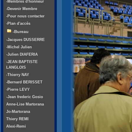
-Membres d'honneur
-Devenir Membre
-Pour nous contacter
-Plan d'accés
-Bureau
-Jacques DUSSERRE
-Michel Julien
-Julien DIAFERIA
-JEAN BAPTISTE
LANGLOIS
-Thierry NAY
-Bernard BERISSET
-Pierre LEVY
-Jean frederic Gosio
Anne-Lise Martorana
Jo-Martorana
Thiery REMI
Alexi-Remi