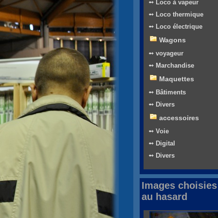
➻ Loco à vapeur
➻ Loco thermique
➻ Loco électrique
Wagons
➻ voyageur
➻ Marchandise
Maquettes
➻ Bâtiments
➻ Divers
accessoires
➻ Voie
➻ Digital
➻ Divers
Images choisies
au hasard