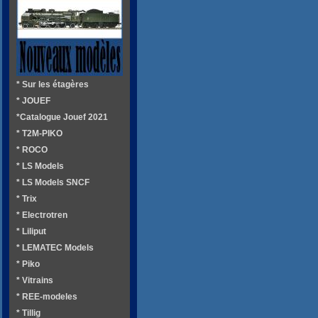
* Sur les étagères
* JOUEF
*Catalogue Jouef 2021
* T2M-PIKO
* ROCO
* LS Models
* LS Models SNCF
* Trix
* Electrotren
* Liliput
* LEMATEC Models
* Piko
* Vitrains
* REE-modeles
* Tillig