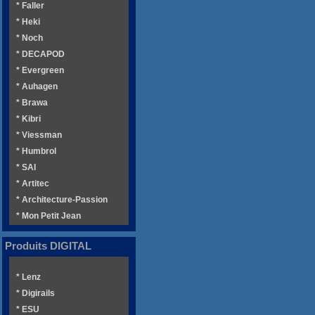
* Faller
* Heki
* Noch
* DECAPOD
* Evergreen
* Auhagen
* Brawa
* Kibri
* Viessman
* Humbrol
* SAI
* Artitec
* Architecture-Passion
* Mon Petit Jean
Produits DIGITAL
* Lenz
* Digirails
* ESU