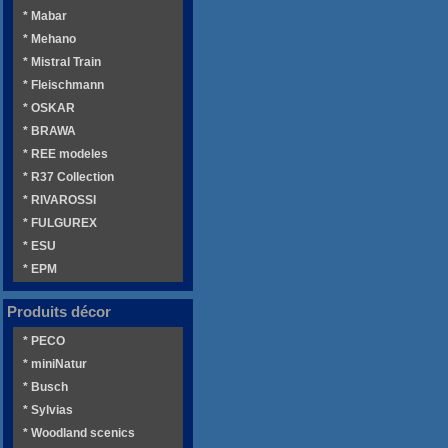
* Mabar
* Mehano
* Mistral Train
* Fleischmann
* OSKAR
* BRAWA
* REE modeles
* R37 Collection
* RIVAROSSI
* FULGUREX
* ESU
* EPM
Produits décor
* PECO
* miniNatur
* Busch
* Sylvias
* Woodland scenics