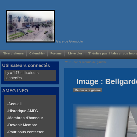
Gare de Grenoble
Nbre visiteurs
Calendrier
Forums
Livre d'or
N'hésitez pas à laisser vos impre
Voir/Cacher menus de gauche
Utilisateurs connectés
Il y a 147 utilisateurs
connectés
Image : Bellgard
AMFG INFO
Retour à la galerie
-Accueil
-Historique AMFG
-Membres d'honneur
-Devenir Membre
-Pour nous contacter