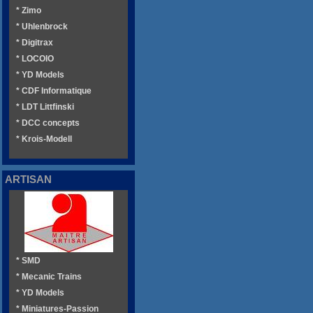
* Zimo
* Uhlenbrock
* Digitrax
* LOCOIO
* YD Models
* CDF Informatique
* LDT Littfinski
* DCC concepts
* Krois-Modell
ARTISAN
* SMD
* Mecanic Trains
* YD Models
* Miniatures-Passion