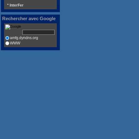
* InterFer
Rechercher avec Google
amfg.dyndns.org
WWW