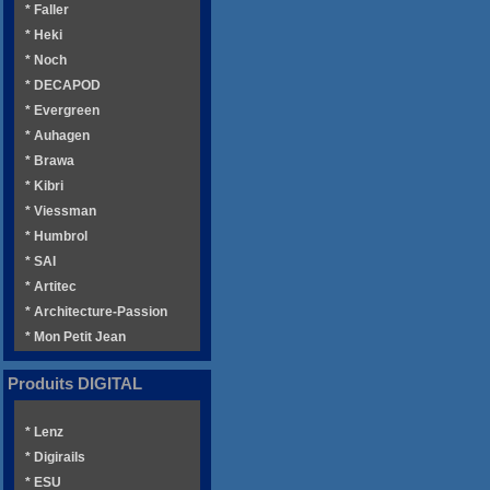
* Faller
* Heki
* Noch
* DECAPOD
* Evergreen
* Auhagen
* Brawa
* Kibri
* Viessman
* Humbrol
* SAI
* Artitec
* Architecture-Passion
* Mon Petit Jean
Produits DIGITAL
* Lenz
* Digirails
* ESU