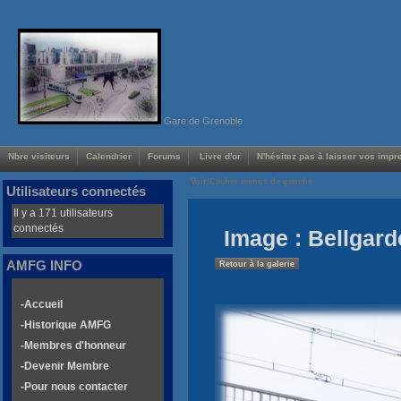
Gare de Grenoble
Nbre visiteurs
Calendrier
Forums
Livre d'or
N'hésitez pas à laisser vos impre
Voir/Cacher menus de gauche
Utilisateurs connectés
Il y a 171 utilisateurs
connectés
Image : Bellgard
AMFG INFO
Retour à la galerie
-Accueil
-Historique AMFG
-Membres d'honneur
-Devenir Membre
-Pour nous contacter