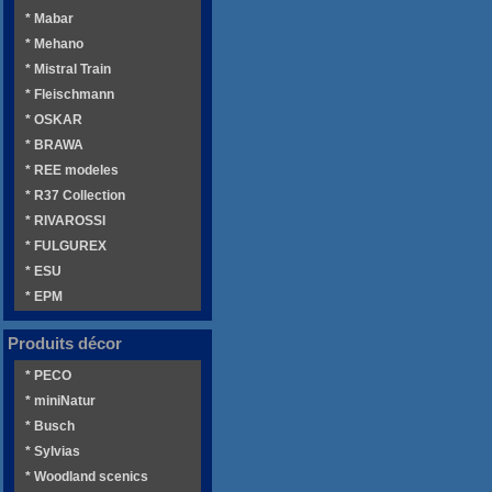
* Mabar
* Mehano
* Mistral Train
* Fleischmann
* OSKAR
* BRAWA
* REE modeles
* R37 Collection
* RIVAROSSI
* FULGUREX
* ESU
* EPM
Produits décor
* PECO
* miniNatur
* Busch
* Sylvias
* Woodland scenics