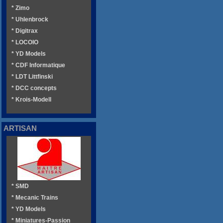
* Zimo
* Uhlenbrock
* Digitrax
* LOCOIO
* YD Models
* CDF Informatique
* LDT Littfinski
* DCC concepts
* Krois-Modell
ARTISAN
* SMD
* Mecanic Trains
* YD Models
* Miniatures-Passion