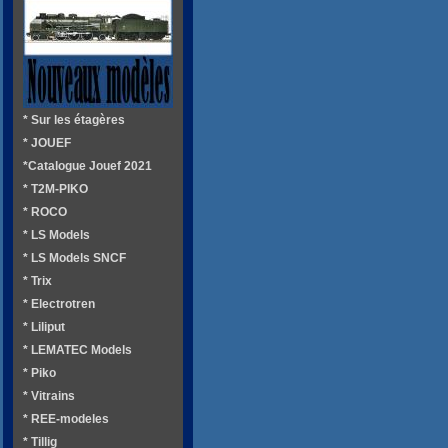
* Sur les étagères
* JOUEF
*Catalogue Jouef 2021
* T2M-PIKO
* ROCO
* LS Models
* LS Models SNCF
* Trix
* Electrotren
* Liliput
* LEMATEC Models
* Piko
* Vitrains
* REE-modeles
* Tillig