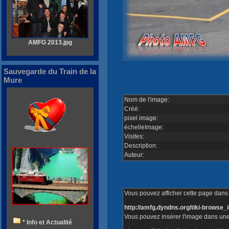
AMFG 2013.jpg
Sauvegarde du Train de la
Mure
Nom de l'image:
Créé:
pixel image:
échelleImage:
Visites:
Description:
Auteur:
Vous pouvez afficher cette page dans v
http://amfg.dyndns.org/tiki-brows
Vous pouvez insérer l'image dans une
* Info et Actualité