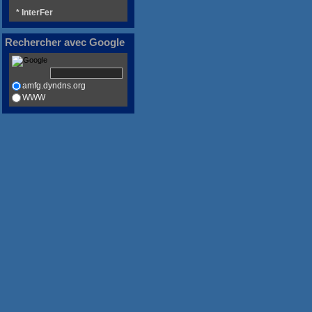
* InterFer
Rechercher avec Google
amfg.dyndns.org
WWW