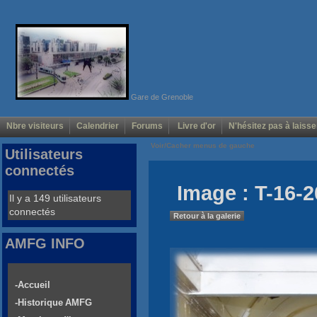
Gare de Grenoble
Nbre visiteurs
Calendrier
Forums
Livre d'or
N'hésitez pas à laisse
Voir/Cacher menus de gauche
Utilisateurs
connectés
Image : T-16-2
Il y a 149 utilisateurs
connectés
Retour à la galerie
AMFG INFO
-Accueil
-Historique AMFG