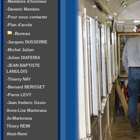
-Membres d'honneur
-Devenir Membre
-Pour nous contacter
-Plan d'accés
-Bureau
-Jacques DUSSERRE
-Michel Julien
-Julien DIAFERIA
-JEAN BAPTISTE
LANGLOIS
-Thierry NAY
-Bernard BERISSET
-Pierre LEVY
-Jean frederic Gosio
Anne-Lise Martorana
Jo-Martorana
Thiery REMI
Alexi-Remi