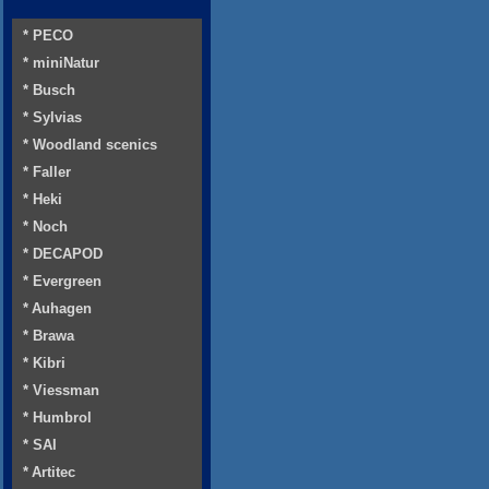
* PECO
* miniNatur
* Busch
* Sylvias
* Woodland scenics
* Faller
* Heki
* Noch
* DECAPOD
* Evergreen
* Auhagen
* Brawa
* Kibri
* Viessman
* Humbrol
* SAI
* Artitec