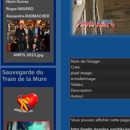
Henri-Gonse
Roger-NAVARO
Alexandre-RADMACHER
AMFG 2013.jpg
Nom de l'image:
Créé:
Sauvegarde du
pixel image:
Train de la Mure
échelleImage:
Visites:
Description:
Auteur:
Vous pouvez afficher cette page 
http://amfg.dyndns.org/tiki