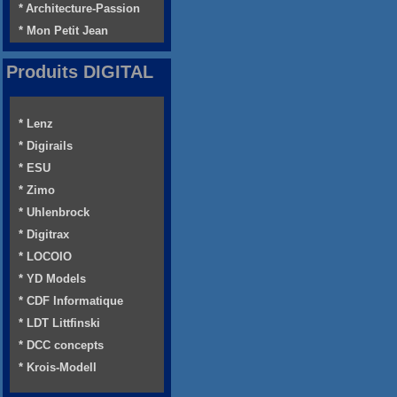
* Architecture-Passion
* Mon Petit Jean
Produits DIGITAL
* Lenz
* Digirails
* ESU
* Zimo
* Uhlenbrock
* Digitrax
* LOCOIO
* YD Models
* CDF Informatique
* LDT Littfinski
* DCC concepts
* Krois-Modell