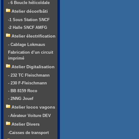
- 6 Boucle hélicoïdale
Atelier décor/bâti
-1 Sous Station SNCF
-2 Halle SNCF AMFG
Atelier électrification
- Cablage Lokmaus
Fabrication d’un circuit
imprimé
Atelier Digitalisation
- 232 TC Fleischmann
- 230 F-Fleischmann
- BB 8159 Roco
- 2NNG Jouef
Atelier locos vagons
- Aérateur Voiture DEV
Atelier Divers
-Caisses de transport