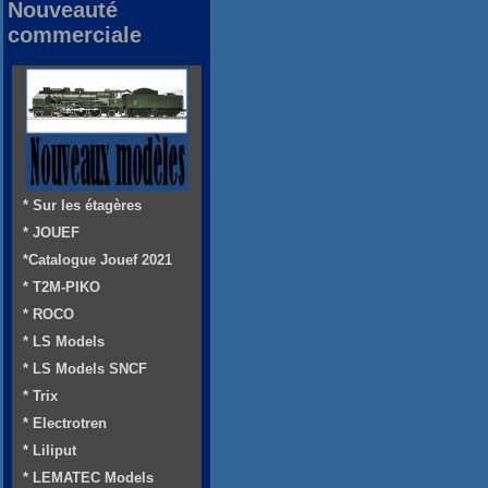
Nouveauté
commerciale
* Sur les étagères
* JOUEF
*Catalogue Jouef 2021
* T2M-PIKO
* ROCO
* LS Models
* LS Models SNCF
* Trix
* Electrotren
* Liliput
* LEMATEC Models