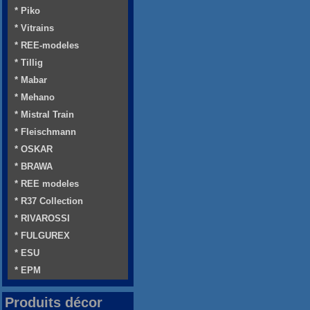
* Piko
* Vitrains
* REE-modeles
* Tillig
* Mabar
* Mehano
* Mistral Train
* Fleischmann
* OSKAR
* BRAWA
* REE modeles
* R37 Collection
* RIVAROSSI
* FULGUREX
* ESU
* EPM
Produits décor