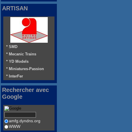
ARTISAN
* SMD
* Mecanic Trains
* YD Models
* Miniatures-Passion
* InterFer
Rechercher avec
Google
amfg.dyndns.org
WWW