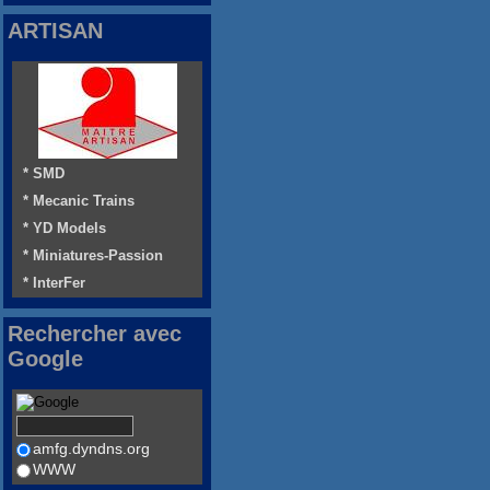
ARTISAN
* SMD
* Mecanic Trains
* YD Models
* Miniatures-Passion
* InterFer
Rechercher avec
Google
amfg.dyndns.org
WWW