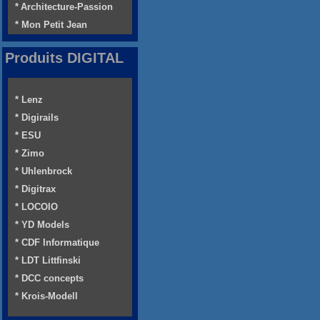
* Architecture-Passion
* Mon Petit Jean
Produits DIGITAL
* Lenz
* Digirails
* ESU
* Zimo
* Uhlenbrock
* Digitrax
* LOCOIO
* YD Models
* CDF Informatique
* LDT Littfinski
* DCC concepts
* Krois-Modell