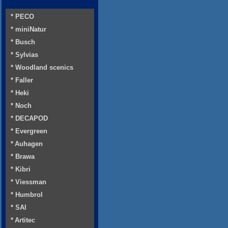
* PECO
* miniNatur
* Busch
* Sylvias
* Woodland scenics
* Faller
* Heki
* Noch
* DECAPOD
* Evergreen
* Auhagen
* Brawa
* Kibri
* Viessman
* Humbrol
* SAI
* Artitec