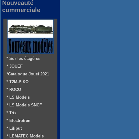
Nouveauté
commerciale
* Sur les étagères
* JOUEF
*Catalogue Jouef 2021
* T2M-PIKO
* ROCO
* LS Models
* LS Models SNCF
* Trix
* Electrotren
* Liliput
* LEMATEC Models