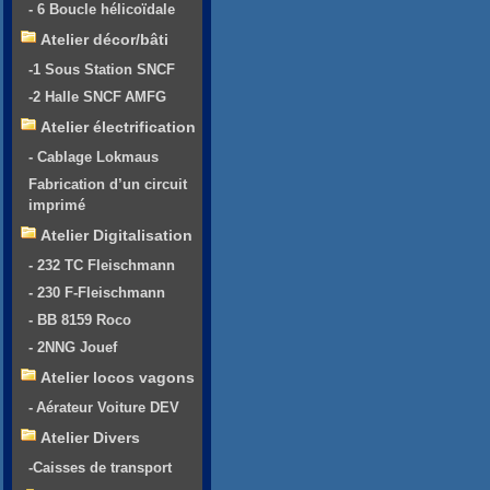
- 6 Boucle hélicoïdale
Atelier décor/bâti
-1 Sous Station SNCF
-2 Halle SNCF AMFG
Atelier électrification
- Cablage Lokmaus
Fabrication d’un circuit
imprimé
Atelier Digitalisation
- 232 TC Fleischmann
- 230 F-Fleischmann
- BB 8159 Roco
- 2NNG Jouef
Atelier locos vagons
- Aérateur Voiture DEV
Atelier Divers
-Caisses de transport