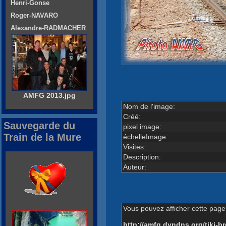
Henri-Gonse
Roger-NAVARO
Alexandre-RADMACHER
AMFG 2013.jpg
Nom de l'image:
Créé:
Sauvegarde du
pixel image:
Train de la Mure
échelleImage:
Visites:
Description:
Auteur:
Vous pouvez afficher cette page 
http://amfg.dyndns.org/tiki