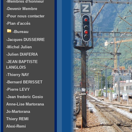
-Membres d'honneur
-Devenir Membre
-Pour nous contacter
-Plan d'accés
-Bureau
-Jacques DUSSERRE
-Michel Julien
-Julien DIAFERIA
-JEAN BAPTISTE
LANGLOIS
-Thierry NAY
-Bernard BERISSET
-Pierre LEVY
-Jean frederic Gosio
Anne-Lise Martorana
Jo-Martorana
Thiery REMI
Alexi-Remi