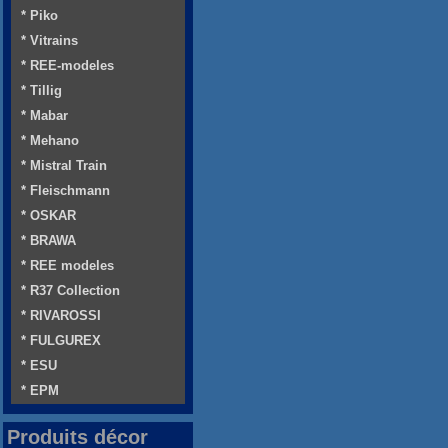
* Piko
* Vitrains
* REE-modeles
* Tillig
* Mabar
* Mehano
* Mistral Train
* Fleischmann
* OSKAR
* BRAWA
* REE modeles
* R37 Collection
* RIVAROSSI
* FULGUREX
* ESU
* EPM
Produits décor