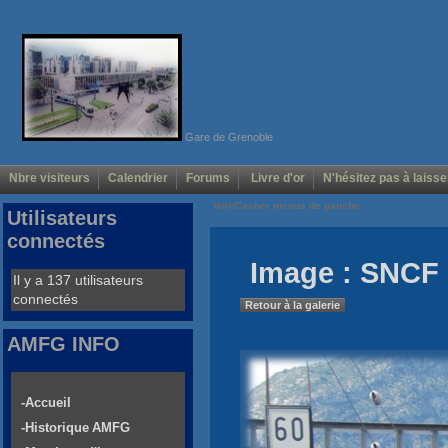
Gare de Grenoble
Nbre visiteurs
Calendrier
Forums
Livre d'or
N'hésitez pas à laisse
Voir/Cacher menus de gauche
Utilisateurs
connectés
Image : SNCF 
Il y a 137 utilisateurs
connectés
Retour à la galerie
AMFG INFO
-Accueil
-Historique AMFG