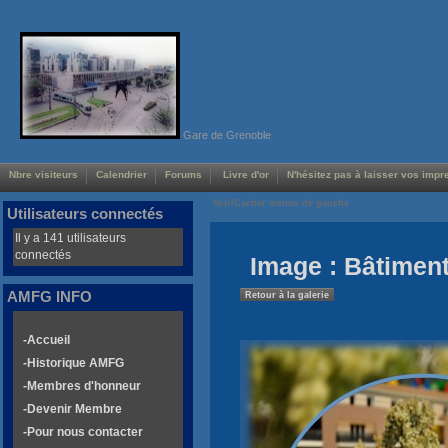
Gare de Grenoble
Nbre visiteurs
Calendrier
Forums
Livre d'or
N'hésitez pas à laisser vos impre
Voir/Cacher menus de gauche
Utilisateurs connectés
Il y a 141 utilisateurs
connectés
Image : Bâtiment
AMFG INFO
Retour à la galerie
-Accueil
-Historique AMFG
-Membres d'honneur
-Devenir Membre
-Pour nous contacter