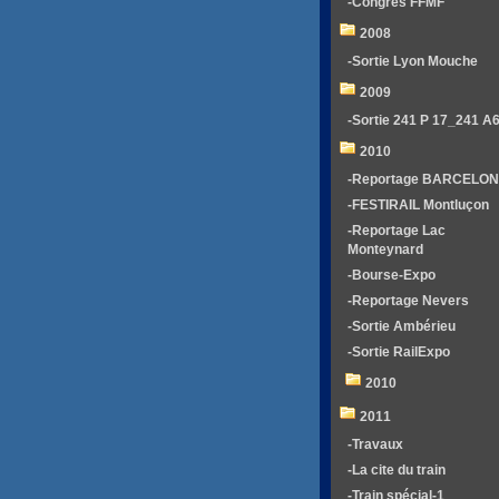
-Congrés FFMF
2008
-Sortie Lyon Mouche
2009
-Sortie 241 P 17_241 A
2010
-Reportage BARCELO
-FESTIRAIL Montluçon
-Reportage Lac
Monteynard
-Bourse-Expo
-Reportage Nevers
-Sortie Ambérieu
-Sortie RailExpo
2010
2011
-Travaux
-La cite du train
-Train spécial-1