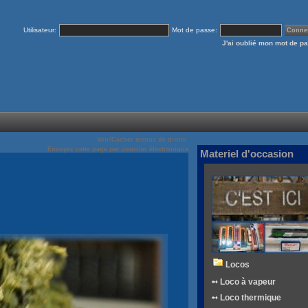
Utilisateur:
Mot de passe:
J'ai oublié mon mot de p
Voir/Cacher menus de droite
Envoyez cette page par courrier électronique
Materiel d'occasion
Locos
➻ Loco à vapeur
➻ Loco thermique