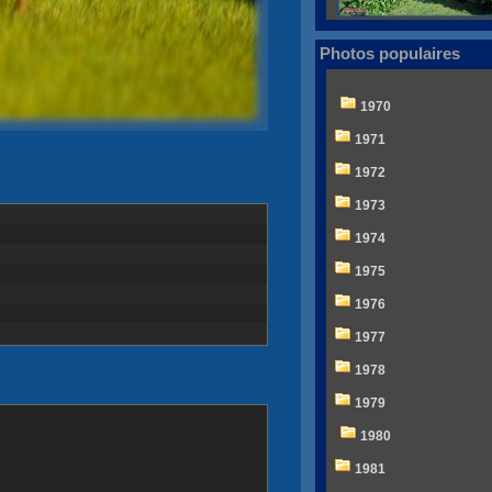
Photos populaires
1970
1971
1972
1973
1974
1975
1976
1977
1978
1979
1980
1981