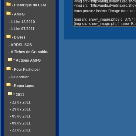
<img src="http://amfg.dyndns.org/sh
- Historique du CFM
<img src="http://amfg.dyndns.org/s
Vous pouvez insérer l'image dans une 
- AMFG
{img src=show_image.php?id=3757 }
- à Lire 12/2010
{img src=show_image.php?name=Bâti
- à Lire 07/2011
- Divers
- ARDSL SOS
- Affiches de Grenoble.
* Actions AMFG
- Pour Participer
- Calendrier
- Reportages
* 2011
- 22.07.2011
- 29.07.2011
- 05.08.2011
- 09.09.2011
- 23.09.2011