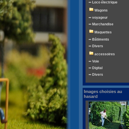
➻ Loco électrique
Wagons
➻ voyageur
➻ Marchandise
Maquettes
➻ Bâtiments
➻ Divers
accessoires
➻ Voie
➻ Digital
➻ Divers
Images choisies au
hasard