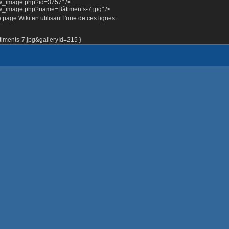
ow_image.php?id=3757" />
how_image.php?name=Bâtiments-7.jpg" />
page Wiki en utilisant l'une de ces lignes:
ments-7.jpg&galleryId=215 }