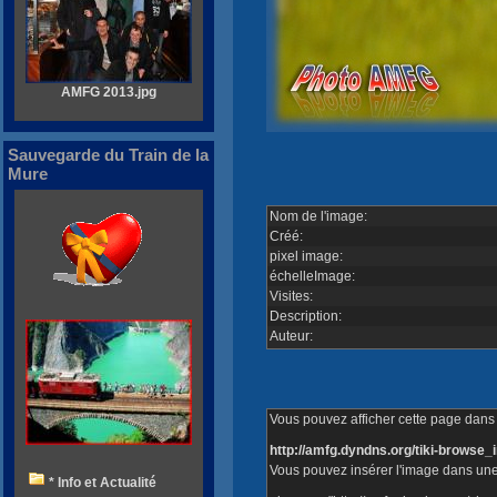
AMFG 2013.jpg
Sauvegarde du Train de la
Mure
Nom de l'image:
Créé:
pixel image:
échelleImage:
Visites:
Description:
Auteur:
Vous pouvez afficher cette page dans v
http://amfg.dyndns.org/tiki-brows
Vous pouvez insérer l'image dans une
* Info et Actualité